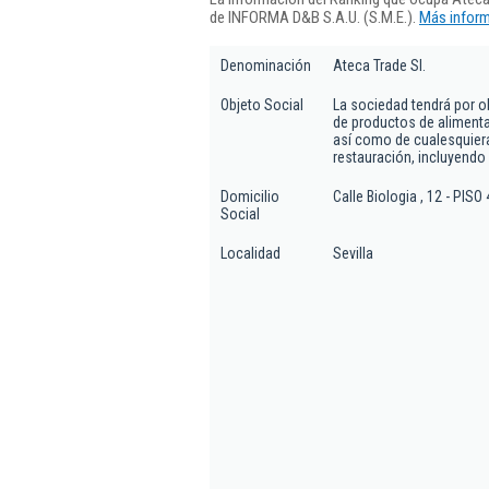
de INFORMA D&B S.A.U. (S.M.E.).
Más inform
Denominación
Ateca Trade Sl.
Objeto Social
La sociedad tendrá por ob
de productos de alimentac
así como de cualesquiera
restauración, incluyendo l
Domicilio
Calle Biologia , 12 - PISO 
Social
Localidad
Sevilla