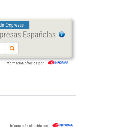
 de Empresas
mpresas Españolas
Información ofrecida por
Información ofrecida por