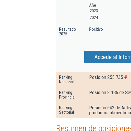
Año
2023
2024
Resultado
Positivo
2025
Accede al Infor
Posición 255.735
Ranking
Nacional
Posición 8.136 de Sev
Ranking
Provincial
Posición 642 de Activ
Ranking
productos alimenticio
Sectorial
Resumen de posiciones