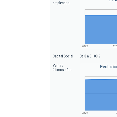
empleados
2022
20
Capital Social
De 0 a 3.100 €
Ventas
Evolució
últimos años
2023