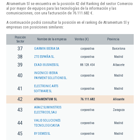
Atramentum Sl se encuentra en la posición 42 del Ranking del sector Comercio
al por mayor de equipos para las tecnologías de la información y las
comunicaciones, con una facturación de 76.111.682 €.
A continuación podrá consultar la posición en el ranking de Atramentum Sl y
empresas con posiciones similares:
Posición
Nombre de la empresa
Ventas (€)
Provincia
Sector
37
GARMIN IBERIA SA
corporativa
Barcelona
38
ZTE ESPAÑA SL.
corporativa
Madrid
39
EXADI BUSINESS SL
88.128.454
Albacete
INGENICO IBERIA
40
corporativa
Madrid
PAYMENT SOLUTIONS SL.
ELECTRONIC ARTS
41
corporativa
Madrid
SOFTWARE SL
42
ATRAMENTUM SL
76.111.682
Alicante
ARAIZ SUMINISTROS
43
corporativa
Zaragoza
ELECTRICOS, SAU
VALID SOLUCIONES
44
corporativa
Madrid
TECNOLOGICAS SA
45
BY DEMES SL
corporativa
Madrid