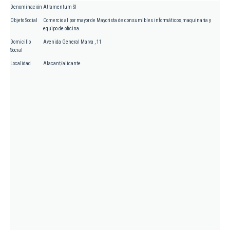
Denominación
Atramentum Sl
Objeto Social
Comercio al por mayor de Mayorista de consumibles informáticos,maquinaria y
equipo de oficina.
Domicilio
Avenida General Marva , 11
Social
Localidad
Alacant/alicante