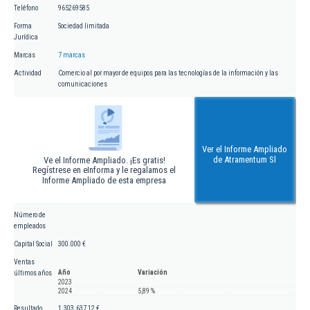
Teléfono
965269585
Forma
Sociedad limitada
Jurídica
Marcas
7 marcas
Actividad
Comercio al por mayor de equipos para las tecnologías de la información y las
comunicaciones
Ver el Informe Ampliado
de Atramentum Sl
Ve el Informe Ampliado. ¡Es gratis!
Regístrese en eInforma y le regalamos el
Informe Ampliado de esta empresa
Número de
empleados
Capital Social
300.000 €
Ventas
Año
Variación
últimos años
2023
2024
5,89 %
Resultado
1.303.637,12 €