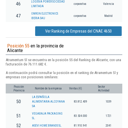
LOGISVA POWER SOCIEDAD
46
corporativa
Valencia
LIMITADA
OMRON ELECTRONICS
47
corporativa
Madrid
IBERIA SAU
Ver Ranking de Empresas del CNAE 4650
Posición 55
en la provincia de
Alicante
Atramentum Sl se encuentra en la posición 55 del Ranking de Alicante, con una
facturación de 76.111.682 €.
A continuación podrá consultar la posición en el ranking de Atramentum Sl y
empresas con posiciones similares:
Posición
Sector
Nombre de la empresa
Ventas (€)
Provincia
Actividad
LA ESPAÑOLA
50
ALIMENTARIA ALCOYANA
83.812.409
1039
SA
VEGABAJA PACKAGING
51
83.504.000
1721
SL.
52
ASEVI HOME BRANDS SL.
81.910.941
2041