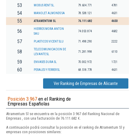
53
MOBUS RENT SL.
79.604.771
4781
54
MANOLET ALMONDS SA
78.538.121
4631
55
ATRAMENTUM SL
76.111.682
4650
HIERROS MORA ANTON
56
74.053.874
4682
SAU
57
PLASTICOS VICENT SLU
71.498.290
2222
TELECOMUNICACION DE
58
71.281.998
6110
LEVANTE SL
59
ENVASES DURA SL
70.002.972
1721
60
PERALES Y FERRER SL
68.518.778
4631
Ver Ranking de Empresas de Alicante
Posición 3.967
en el Ranking de
Empresas Españolas
Atramentum Sl se encuentra en la posición 3.967 del Ranking Nacional de
Empresas , con una facturación de 76.111.682 €.
A continuación podrá consultar la posición en el ranking de Atramentum Sl y
empresas con posiciones similares: