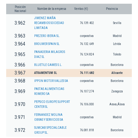
Posición
Nombre de la empresa
Ventas (€)
Provincia
Nacional
JIMENEZ MAÑA
3.962
RECAMBIOS SOCIEDAD
76.139.402
Sevilla
LIMITADA
3.963
PREZERO IBERIA SL.
corporativa
Madrid
3.964
BROUWER SPAIN SL
76.132.649
Lérida
PANADERIA MILAGROS
3.965
76.124.824
Toledo
DIAZ SL
3.966
BLUETILE GAMES S.L.
corporativa
Barcelona
3.967
ATRAMENTUM SL
76.111.682
Alicante
3.968
IPPON MOTOR VALLES SA
corporativa
Barcelona
PASTAS ALIMENTICIAS
3.969
76.107.274
Zaragoza
ROMERO SA
PEPSICO EUROPE SUPPORT
3.970
76.106.000
Arava,Álava
CENTER SL
FERNANDEZ MOLINA
3.971
corporativa
Madrid
OBRAS Y SERVICIOS SA
SUMCAB SPECIALCABLE
3.972
76.081.818
Barcelona
GROUP SL.