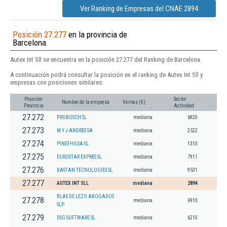
Ver Ranking de Empresas del CNAE 2894
Posición 27.277
en la provincia de
Barcelona
Autex Int Sll se encuentra en la posición 27.277 del Ranking de Barcelona.
A continuación podrá consultar la posición en el ranking de Autex Int Sll y
empresas con posiciones similares:
Posición
Sector
Nombre de la empresa
Ventas (€)
Provincia
Actividad
27.272
PROBOSCH SL
mediana
6820
27.273
M Y J ANDRES SA
mediana
2522
27.274
PINEFHILSA SL
mediana
1310
27.275
EUROSTAR EXPRES SL
mediana
7911
27.276
BASTAN TECNOLOGIES SL.
mediana
9531
27.277
AUTEX INT SLL
mediana
2894
BLAS DE LEZO ABOGADOS
27.278
mediana
6910
SLP
27.279
DSG SOFTWARE SL
mediana
6210