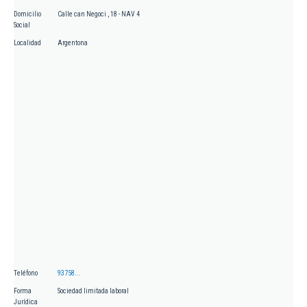
Domicilio
Calle can Negoci , 18 - NAV 4
Social
Localidad
Argentona
Teléfono
93758...
Forma
Sociedad limitada laboral
Jurídica