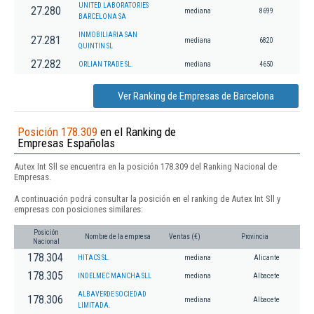
UNITED LABORATORIES
27.280
mediana
8699
BARCELONA SA
INMOBILIARIA SAN
27.281
mediana
6820
QUINTIN SL
27.282
ORLIAN TRADE SL.
mediana
4650
Ver Ranking de Empresas de Barcelona
Posición 178.309
en el Ranking de
Empresas Españolas
Autex Int Sll se encuentra en la posición 178.309 del Ranking Nacional de
Empresas.
A continuación podrá consultar la posición en el ranking de Autex Int Sll y
empresas con posiciones similares:
Posición
Nombre de la empresa
Ventas (€)
Provincia
Nacional
178.304
HITACS SL.
mediana
Alicante
178.305
INDELMEC MANCHA SLL
mediana
Albacete
ALBAVERDE SOCIEDAD
178.306
mediana
Albacete
LIMITADA.