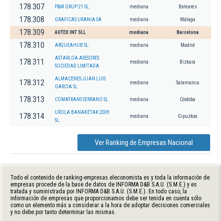
178.307
P&M GRUP 21 SL.
mediana
Baleares
178.308
GRAFICAS URANIA SA
mediana
Málaga
178.309
AUTEX INT SLL
mediana
Barcelona
178.310
ARQUEAHUB SL.
mediana
Madrid
ASTARLOA ASESORES
178.311
mediana
Bizkaia
SOCIEDAD LIMITADA
ALMACENES JUAN LUIS
178.312
mediana
Salamanca
GARCIA SL
178.313
COMATRANS SERRANO SL
mediana
Córdoba
UROLA BANAKETAK 2009
178.314
mediana
Gipuzkoa
SL.
Ver Ranking de Empresas Nacional
Todo el contenido de ranking-empresas.eleconomista.es y toda la información de
empresas procede de la base de datos de INFORMA D&B S.A.U. (S.M.E.) y es
tratada y suministrada por INFORMA D&B S.A.U. (S.M.E.). En todo caso, la
información de empresas que proporcionamos debe ser tenida en cuenta sólo
como un elemento más a considerar a la hora de adoptar decisiones comerciales
y no debe por tanto determinar las mismas.