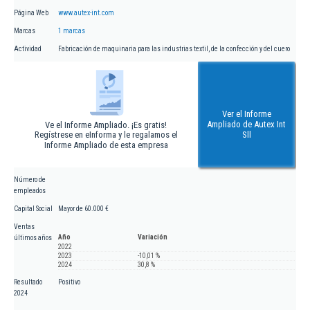
Página Web
www.autex-int.com
Marcas
1 marcas
Actividad
Fabricación de maquinaria para las industrias textil, de la confección y del cuero
Ver el Informe
Ampliado de Autex Int
Ve el Informe Ampliado. ¡Es gratis!
Regístrese en eInforma y le regalamos el
Sll
Informe Ampliado de esta empresa
Número de
empleados
Capital Social
Mayor de 60.000 €
Ventas
Año
Variación
últimos años
2022
2023
-10,01 %
2024
30,8 %
Resultado
Positivo
2024