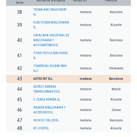
Nombre de la empresa
Ventas (€)
Provincia
Sector
TEXMA-AMC MACHINERY
38
mediana
Barcelona
SL.
EUROTECMA MAQUINARIA
39
mediana
Alicante
SL
CATALANA INDUSTRIAL DE
40
MAQUINARIA Y
mediana
Barcelona
AUTOMATISMOS SL
TITAN TEXTILE MACHINES
41
mediana
Barcelona
SL
COMERCIAL BIGAMI RMG
42
mediana
Pontevedra
SLU
43
AUTEX INT SLL
mediana
Barcelona
MUÑOZ ARRIBAS
44
mediana
Madrid
TRANSFORMADOS SL.
45
V. CERDA ESPAÑA SL.
mediana
Alicante
SEKAISA MAQUINARIA Y
46
mediana
Gerona
ACCESORIOS SL
47
INOXVIC TALLER SL
mediana
Barcelona
48
SP JOVER SL
mediana
Alicante