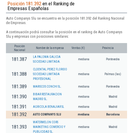
Posición 181.392
en el Ranking de
Empresas Españolas
Auto Companys Slu se encuentra en la posición 181.392 del Ranking Nacional
de Empresas.
A continuación podrá consultar la posición en el ranking de Auto Companys
Slu y empresas con posiciones similares:
Posición
Nombre de la empresa
Ventas (€)
Provincia
Nacional
LA PALOMA GALICIA
181.387
mediana
Pontevedra
SOCIEDAD LIMITADA.
CLDENTAL PEREZ FLORIDO
181.388
SOCIEDAD LIMITADA
mediana
Palmas (las)
PROFESIONAL
181.389
MARISCOS CONCHI SL.
mediana
Pontevedra
BIBAR RESTAURACION
181.390
mediana
Madrid
MADRID SL.
181.391
AGRICOLA BENAJIAR SL
mediana
Madrid
181.392
AUTO COMPANYS SLU
mediana
Barcelona
WATERMELON CORS
181.393
MARKETING COMERCIO Y
mediana
Madrid
PUBLICIDAD SL.