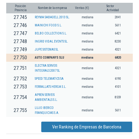
Posición
Sector
Nombre de la empresa
Ventas (€)
Provincia
Actividad
27.745
REYMA SABADELL 2013 SL.
mediana
2841
27.746
MAINICHI FOOD S.L.
mediana
5611
27.747
BELBO COLLECTION S.L.
mediana
6421
27.748
INGRID VIDAL EVENTS SL.
mediana
8230
27.749
JUPE SISTEMAS SL
mediana
4321
27.750
AUTO COMPANYS SLU
mediana
6820
ELECTRA SERVEIS
27.751
mediana
4321
INTEGRALS 2007 SL
27.752
SPEED TELEMATICS SA
mediana
6190
27.753
FERRALLATS HERGA S.L.
mediana
4101
APREN SERVEIS
27.754
mediana
8559
AMBIENTALS S.L.
LUJO IBERICO
27.755
mediana
5611
FRANQUICIAS S.A.
Ver Ranking de Empresas de Barcelona