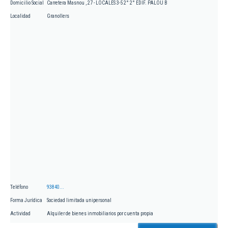
Domicilio Social
Carretera Masnou , 27 - LOCALES 3-5 2° 2° EDIF. PALOU B
Localidad
Granollers
Teléfono
93840...
Forma Jurídica
Sociedad limitada unipersonal
Actividad
Alquiler de bienes inmobiliarios por cuenta propia