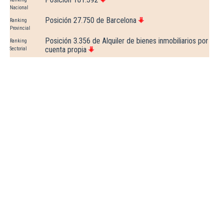
Nacional
Posición 27.750 de Barcelona
Ranking
Provincial
Posición 3.356 de Alquiler de bienes inmobiliarios por
Ranking
cuenta propia
Sectorial