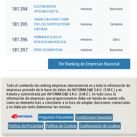
ELECTRA SERVEIS
181.394
mediana
Barcelona
INTEGRALS 2007 SL
CANALIZACIONES Y OBRA
181.395
CIVIL DEL NORTE SOCIEDAD
mediana
Cantabria
LIMITADA.
HERMANOS CLAVIJO
181.396
mediana
Cádiz
ESTACION SAN ROQUE SL
181.397
SPEED TELEMATICS SA
mediana
Barcelona
Ver Ranking de Empresas Nacional
Todo el contenido de ranking-empresas.eleconomista.es y toda la información de
empresas procede de la base de datos de INFORMA D&B S.A.U. (S.M.E.) y es
tratada y suministrada por INFORMA D&B S.A.U. (S.M.E.). En todo caso, la
información de empresas que proporcionamos debe ser tenida en cuenta sólo
como un elemento más a considerar a la hora de adoptar decisiones comerciales
y no debe por tanto determinar las mismas.
Preguntas Frecuentes
Condiciones Generales
Política de Privacidad
Política de Cookies
Configuración de cookies