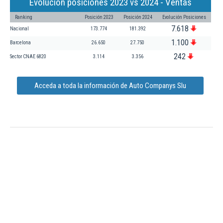
Evolución posiciones 2023 vs 2024 - Ventas
Ranking
Posición 2023
Posición 2024
Evolución Posiciones
7.618
Nacional
173.774
181.392
1.100
Barcelona
26.650
27.750
242
Sector CNAE 6820
3.114
3.356
Acceda a toda la información de Auto Companys Slu