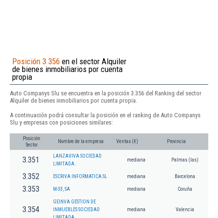
Posición 3.356
en el sector Alquiler
de bienes inmobiliarios por cuenta
propia
Auto Companys Slu se encuentra en la posición 3.356 del Ranking del sector
Alquiler de bienes inmobiliarios por cuenta propia.
A continuación podrá consultar la posición en el ranking de Auto Companys
Slu y empresas con posiciones similares:
Posición
Nombre de la empresa
Ventas (€)
Provincia
Sector
LANZAVIVA SOCIEDAD
3.351
mediana
Palmas (las)
LIMITADA.
3.352
ESCRIVA INFORMATICA SL
mediana
Barcelona
3.353
M-33, SA
mediana
Coruña
GEINVA GESTION DE
3.354
INMUEBLES SOCIEDAD
mediana
Valencia
LIMITADA.