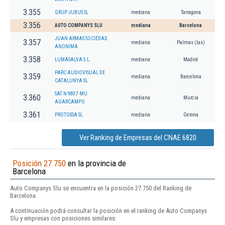
3.355
GRUP JUBUS SL
mediana
Tarragona
3.356
AUTO COMPANYS SLU
mediana
Barcelona
JUAN ARMAS SOCIEDAD
3.357
mediana
Palmas (las)
ANONIMA
3.358
LUMASALVA S.L.
mediana
Madrid
PARC AUDIOVISUAL DE
3.359
mediana
Barcelona
CATALUNYA SL
SAT N 9807 -MU
3.360
mediana
Murcia
AGARCAMPO
3.361
PROTOSSA SL
mediana
Gerona
Ver Ranking de Empresas del CNAE 6820
Posición 27.750
en la provincia de
Barcelona
Auto Companys Slu se encuentra en la posición 27.750 del Ranking de
Barcelona.
A continuación podrá consultar la posición en el ranking de Auto Companys
Slu y empresas con posiciones similares: