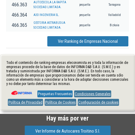
AUTOESCOLA LA RAPITA
466.363
pequeña
Tarragona
SOCIEDAD LIMITADA.
466.364
A3D INGENIERIA SL.
pequeña
Valladolid
GESTORIA ASTRABUDUA
466.365
pequeña
Bizkaia
SOCIEDAD LIMITADA.
Ver Ranking de Empresas Nacional
Todo el contenido de ranking-empresas.eleconomista.es y toda la información de
empresas procede de la base de datos de INFORMA D&B S.A.U. (S.M.E.) y es
tratada y suministrada por INFORMA D&B S.A.U. (S.M.E.). En todo caso, la
información de empresas que proporcionamos debe ser tenida en cuenta sólo
como un elemento más a considerar a la hora de adoptar decisiones comerciales
y no debe por tanto determinar las mismas.
Preguntas Frecuentes
Condiciones Generales
Política de Privacidad
Política de Cookies
Configuración de cookies
Hay más por ver
Ver Informe de Autocares Troitino S.l.