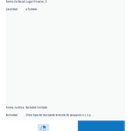
Domicilio Social
Lugar Vinseiro , 3
Localidad
a Estrada
Forma Jurídica
Sociedad limitada
Actividad
Otros tipos de transporte terrestre de pasajeros n.c.o.p.