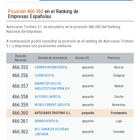
Posición 466.360
en el Ranking de
Empresas Españolas
Autocares Troitino S.l. se encuentra en la posición 466.360 del Ranking
Nacional de Empresas.
A continuación podrá consultar la posición en el ranking de Autocares Troitino
S.l. y empresas con posiciones similares:
Posición
Nombre de la empresa
Ventas (€)
Provincia
Nacional
466.355
GEMBER INVERSIONES SL
pequeña
Murcia
466.356
ZUERA 2010 SL
pequeña
Zaragoza
ESARPE ESTUDIO DE
466.357
pequeña
Madrid
ARQUITECTURA PEÑA SLP
466.358
ALFONSO LAIÑO SL
pequeña
Coruña
466.359
WORLD CEMENT GROUP SL
pequeña
Barcelona
466.360
AUTOCARES TROITINO S.L.
pequeña
Pontevedra
466.361
BERRIES NORTH SL.
pequeña
Lugo
M.S. GABALEX SOCIEDAD
466.362
pequeña
Granada
LIMITADA.