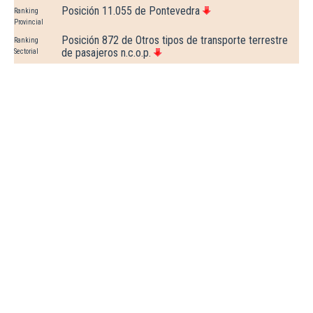
Posición 11.055 de Pontevedra
Ranking
Provincial
Posición 872 de Otros tipos de transporte terrestre
Ranking
de pasajeros n.c.o.p.
Sectorial