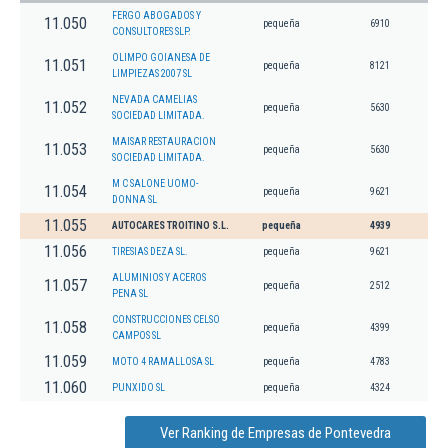
FERGO ABOGADOS Y
11.050
pequeña
6910
CONSULTORES SLP.
OLIMPO GOIANESA DE
11.051
pequeña
8121
LIMPIEZAS 2007 SL
NEVADA CAMELIAS
11.052
pequeña
5630
SOCIEDAD LIMITADA.
MAISAR RESTAURACION
11.053
pequeña
5630
SOCIEDAD LIMITADA.
M C SALONE UOMO-
11.054
pequeña
9621
DONNA SL
11.055
AUTOCARES TROITINO S.L.
pequeña
4939
11.056
TIRESIAS DEZA SL.
pequeña
9621
ALUMINIOS Y ACEROS
11.057
pequeña
2512
PENA SL
CONSTRUCCIONES CELSO
11.058
pequeña
4399
CAMPOS SL
11.059
MOTO 4 RAMALLOSA SL
pequeña
4783
11.060
PUNXIDO SL
pequeña
4324
Ver Ranking de Empresas de Pontevedra