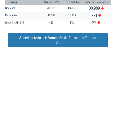
Ranking
Posición 2023
Posición 2024
Evolución Posiciones
30.989
Nacional
435.371
466.360
771
Pontevedra
10.284
11.055
22
Sector CNAE 4939
850
872
Acceda a toda la información de Autocares Troitino
S.l.