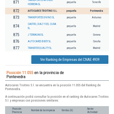
TRANSPORTES AFONSO
871
pequeña
Tenerife
HERRERA SL
872
AUTOCARES TROITINO S.L.
pequeña
Pontevedra
873
TRANSPORTES DIVINO SL
pequeña
Asturias
CASTRO, DIAZ Y DEL CURA
874
pequeña
Madrid
SL.
875
J TERRADAS SL
pequeña
Gerona
876
AUTOCARES BIBEY SL.
pequeña
Coruña
877
TRANSFER QUALITY SL.
pequeña
Madrid
Ver Ranking de Empresas del CNAE 4939
Posición 11.055
en la provincia de
Pontevedra
Autocares Troitino S.l. se encuentra en la posición 11.055 del Ranking de
Pontevedra.
A continuación podrá consultar la posición en el ranking de Autocares Troitino
S.l. y empresas con posiciones similares:
Posición
Sector
Nombre de la empresa
Ventas (€)
Provincia
Actividad