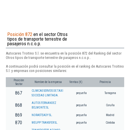
Posición 872
en el sector Otros
tipos de transporte terrestre de
pasajeros n.c.o.p.
Autocares Troitino S.l. se encuentra en la posición 872 del Ranking del sector
Otros tipos de transporte terrestre de pasajeros n.c.o.p..
A continuación podrá consultar la posición en el ranking de Autocares Troitino
S.l. y empresas con posiciones similares:
Posición
Nombre de la empresa
Ventas (€)
Provincia
Sector
CLIMCAS SERVEIS DE TAXI
867
pequeña
Tarragona
SOCIEDAD LIMITADA.
AUTOS FERNANDEZ
868
pequeña
Coruña
BELMONTE SL
869
NORASTEADY SL.
pequeña
Madrid
870
WEUPP TRANSFER SL.
pequeña
Córdoba