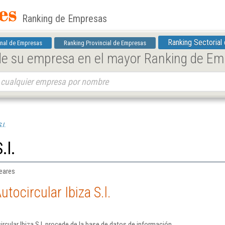
Ranking de Empresas
Ranking Sectorial
nal de Empresas
Ranking Provincial de Empresas
 de su empresa en el mayor Ranking de E
.l.
.l.
leares
tocircular Ibiza S.l.
cular Ibiza S.l. procede de la base de datos de información