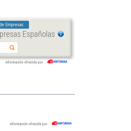
 de Empresas
mpresas Españolas
Información ofrecida por
Información ofrecida por