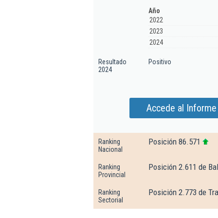
Año
2022
2023
2024
Resultado
Positivo
2024
Accede al Informe 
Posición 86.571
Ranking
Nacional
Posición 2.611 de Ba
Ranking
Provincial
Posición 2.773 de Tr
Ranking
Sectorial