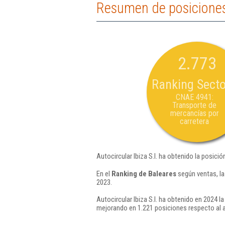
Resumen de posiciones 
2.773
Ranking Secto
CNAE 4941:
Transporte de
mercancías por
carretera
Autocircular Ibiza S.l. ha obtenido la posici
En el
Ranking de Baleares
según ventas, la
2023.
Autocircular Ibiza S.l. ha obtenido en 2024 l
mejorando en 1.221 posiciones respecto al 