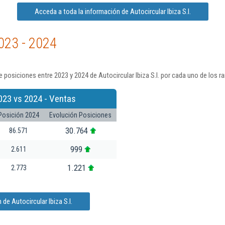
Acceda a toda la información de Autocircular Ibiza S.l.
023 - 2024
posiciones entre 2023 y 2024 de Autocircular Ibiza S.l. por cada uno de los r
023 vs 2024 - Ventas
Posición 2024
Evolución Posiciones
30.764
86.571
999
2.611
1.221
2.773
de Autocircular Ibiza S.l.