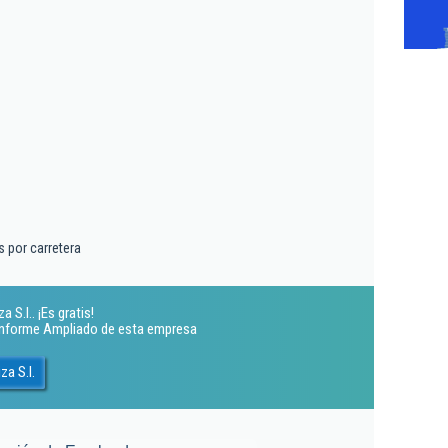
s
 por carretera
 S.l.. ¡Es gratis!
 Informe Ampliado de esta empresa
za S.l.