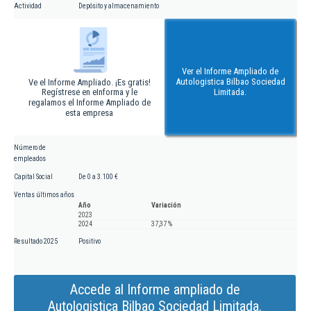
Actividad
Depósito y almacenamiento
Ver el Informe Ampliado de
Autologistica Bilbao Sociedad
Ve el Informe Ampliado. ¡Es gratis!
Regístrese en eInforma y le
Limitada.
regalamos el Informe Ampliado de
esta empresa
Número de
empleados
Capital Social
De 0 a 3.100 €
Ventas últimos años
Año
Variación
2023
2024
37,37 %
Resultado 2025
Positivo
Accede al Informe ampliado de
Autologistica Bilbao Sociedad Limitada.