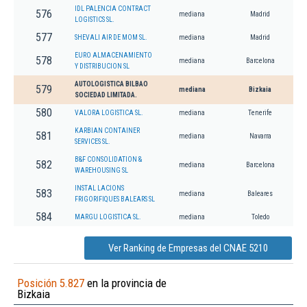
IDL PALENCIA CONTRACT
576
mediana
Madrid
LOGISTICS SL.
577
SHEVALI AIR DE MOM SL.
mediana
Madrid
EURO ALMACENAMIENTO
578
mediana
Barcelona
Y DISTRIBUCION SL
AUTOLOGISTICA BILBAO
579
mediana
Bizkaia
SOCIEDAD LIMITADA.
580
VALORA LOGISTICA SL.
mediana
Tenerife
KARBIAN CONTAINER
581
mediana
Navarra
SERVICES SL.
B&F CONSOLIDATION &
582
mediana
Barcelona
WAREHOUSING SL
INSTAL LACIONS
583
mediana
Baleares
FRIGORIFIQUES BALEARS SL
584
MARGU LOGISTICA SL.
mediana
Toledo
Ver Ranking de Empresas del CNAE 5210
Posición 5.827
en la provincia de
Bizkaia