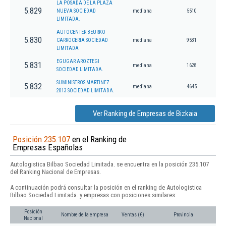
LA POSADA DE LA PLAZA
5.829
NUEVA SOCIEDAD
mediana
5510
LIMITADA.
AUTOCENTER BEURKO
5.830
CARROCERIA SOCIEDAD
mediana
9531
LIMITADA
EGUGAR AROZTEGI
5.831
mediana
1628
SOCIEDAD LIMITADA.
SUMINISTROS MARTINEZ
5.832
mediana
4645
2013 SOCIEDAD LIMITADA.
Ver Ranking de Empresas de Bizkaia
Posición 235.107
en el Ranking de
Empresas Españolas
Autologistica Bilbao Sociedad Limitada. se encuentra en la posición 235.107
del Ranking Nacional de Empresas.
A continuación podrá consultar la posición en el ranking de Autologistica
Bilbao Sociedad Limitada. y empresas con posiciones similares:
Posición
Nombre de la empresa
Ventas (€)
Provincia
Nacional