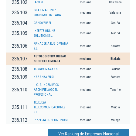
235.102
IACJ SL
mediana
Barcelona
GRAN MARTINEZ
235.103
mediana
Valencia
SOCIEDAD LIMITADA.
235.104
CANOVERE SL
mediana
Coruña
IKREATE ONLINE
235.105
mediana
Madrid
SOLUTIONS SL.
PANADERIA RUBIO-VIANA
235.106
mediana
Navarra
S.L.
AUTOLOGISTICA BILBAO
235.107
mediana
Bizkaia
SOCIEDAD LIMITADA.
235.108
TORGRA MAYAN SL
mediana
Córdoba
235.109
KABANAYEN SL
mediana
Zamora
I. G. S. INGENIEROS
235.110
ARCHIPIELAGO SL
mediana
Tenerife
PROFESIONAL
TELEJESA
235.111
TELECOMUNICACIONES
mediana
Murcia
S.L.
235.112
PIZZERIA LO SPUNTINO SL.
mediana
Málaga
Ver Ranking de Empresas Nacional