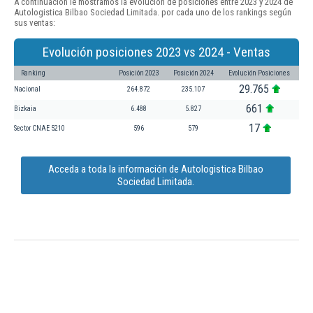
A continuación le mostramos la evolución de posiciones entre 2023 y 2024 de
Autologistica Bilbao Sociedad Limitada. por cada uno de los rankings según
sus ventas:
Evolución posiciones 2023 vs 2024 - Ventas
Ranking
Posición 2023
Posición 2024
Evolución Posiciones
29.765
Nacional
264.872
235.107
661
Bizkaia
6.488
5.827
17
Sector CNAE 5210
596
579
Acceda a toda la información de Autologistica Bilbao
Sociedad Limitada.