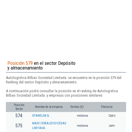
Posición 579
en el sector Depósito
y almacenamiento
Autologistica Bilbao Sociedad Limitada. se encuentra en la posición 579 del
Ranking del sector Depósito y almacenamiento.
A continuación podrá consultar la posición en el ranking de Autologistica
Bilbao Sociedad Limitada. y empresas con posiciones similares:
Posición
Nombre de la empresa
Ventas (€)
Provincia
Sector
574
ISTAMELSA SL
mediana
Cádiz
MADE CEREALES SOCIEDAD
575
mediana
Jaén
LIMITADA.