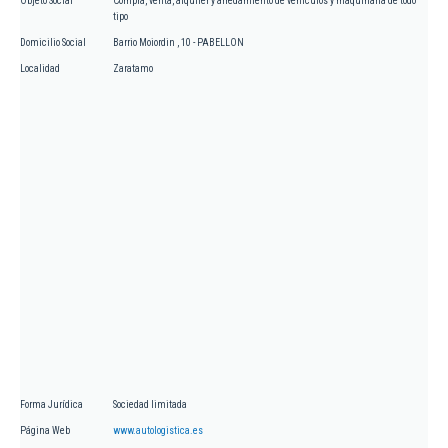
Objeto Social
Compra, venta, alquiler y arredamiento de vehículos y maquinaria de todo
tipo
Domicilio Social
Barrio Moiordin , 10 - PABELLON
Localidad
Zaratamo
Forma Jurídica
Sociedad limitada
Página Web
www.autologistica.es