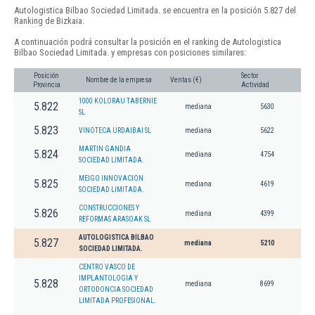
Autologistica Bilbao Sociedad Limitada. se encuentra en la posición 5.827 del
Ranking de Bizkaia.
A continuación podrá consultar la posición en el ranking de Autologistica
Bilbao Sociedad Limitada. y empresas con posiciones similares:
Posición
Sector
Nombre de la empresa
Ventas (€)
Provincia
Actividad
1000 KOLORAU TABERNIE
5.822
mediana
5630
SL
5.823
VINOTECA URDAIBAI SL
mediana
5622
MARTIN GANDIA
5.824
mediana
4754
SOCIEDAD LIMITADA.
MEIGO INNOVACION
5.825
mediana
4619
SOCIEDAD LIMITADA.
CONSTRUCCIONES Y
5.826
mediana
4399
REFORMAS ARASOAK SL
AUTOLOGISTICA BILBAO
5.827
mediana
5210
SOCIEDAD LIMITADA.
CENTRO VASCO DE
IMPLANTOLOGIA Y
5.828
mediana
8699
ORTODONCIA SOCIEDAD
LIMITADA PROFESIONAL.