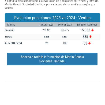
A continuación le mostramos la evolución de posiciones entre 2023 y 2024 de
Martin Gandia Sociedad Limitada. por cada uno de los rankings según sus
ventas:
Evolución posiciones 2023 vs 2024 - Ventas
Ranking
Posición 2023
Posición 2024
Evolución Posiciones
15.035
Nacional
220.441
235.476
335
Bizkaia
5.498
5.833
33
Sector CNAE 4754
650
683
Acceda a toda la información de Martin Gandia
Sociedad Limitada.