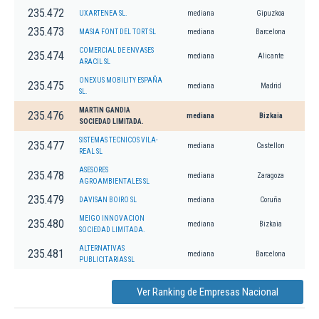
235.472
UXARTENEA SL.
mediana
Gipuzkoa
235.473
MASIA FONT DEL TORT SL
mediana
Barcelona
COMERCIAL DE ENVASES
235.474
mediana
Alicante
ARACIL SL
ONEXUS MOBILITY ESPAÑA
235.475
mediana
Madrid
SL.
MARTIN GANDIA
235.476
mediana
Bizkaia
SOCIEDAD LIMITADA.
SISTEMAS TECNICOS VILA-
235.477
mediana
Castellon
REAL SL
ASESORES
235.478
mediana
Zaragoza
AGROAMBIENTALES SL
235.479
DAVISAN BOIRO SL
mediana
Coruña
MEIGO INNOVACION
235.480
mediana
Bizkaia
SOCIEDAD LIMITADA.
ALTERNATIVAS
235.481
mediana
Barcelona
PUBLICITARIAS SL
Ver Ranking de Empresas Nacional