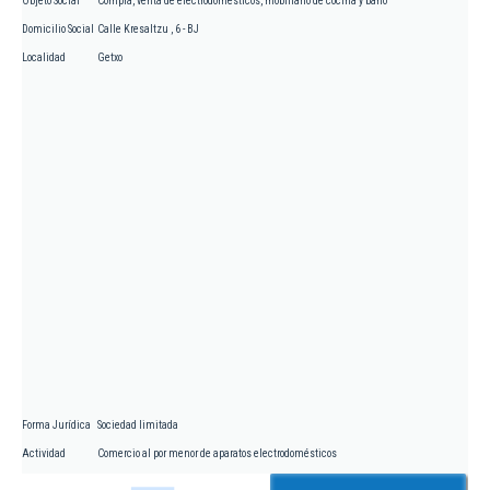
Objeto Social
Compra, venta de electrodomésticos, mobiliario de cocina y baño
Domicilio Social
Calle Kresaltzu , 6 - BJ
Localidad
Getxo
Forma Jurídica
Sociedad limitada
Actividad
Comercio al por menor de aparatos electrodomésticos