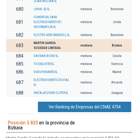
JUAN MOLINA SL
680
LINIAL 62 SL.
mediana
Barcelona
COMERCIAL SANS
681
ELECTRODOMESTICS I
mediana
Lérida
INFORMATICA SL
682
ELECTRO NEW SABADELL SL
mediana
Barcelona
MARTIN GANDIA
683
mediana
Bizkaia
SOCIEDAD LIMITADA.
684
DAVISAN BOIRO SL
mediana
Coruña
685
TICOSQUIFER SL.
mediana
Valencia
686
VIDEOHENARES SL
mediana
Madrid
ELECTRODOMESTICOS VIAL
687
mediana
Alicante
SL
688
INSTALACIONES CLIPER SL
mediana
Zaragoza
Ver Ranking de Empresas del CNAE 4754
Posición 5.833
en la provincia de
Bizkaia
Martin Gandia Sociedad Limitada. se encuentra en la posición 5.833 del