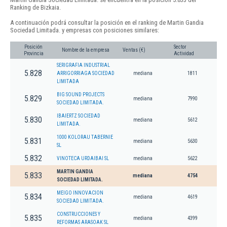
Ranking de Bizkaia.
A continuación podrá consultar la posición en el ranking de Martin Gandia
Sociedad Limitada. y empresas con posiciones similares:
Posición
Sector
Nombre de la empresa
Ventas (€)
Provincia
Actividad
SERIGRAFIA INDUSTRIAL
5.828
ARRIGORRIAGA SOCIEDAD
mediana
1811
LIMITADA
BIG SOUND PROJECTS
5.829
mediana
7990
SOCIEDAD LIMITADA.
IBAIERTZ SOCIEDAD
5.830
mediana
5612
LIMITADA.
1000 KOLORAU TABERNIE
5.831
mediana
5630
SL
5.832
VINOTECA URDAIBAI SL
mediana
5622
MARTIN GANDIA
5.833
mediana
4754
SOCIEDAD LIMITADA.
MEIGO INNOVACION
5.834
mediana
4619
SOCIEDAD LIMITADA.
CONSTRUCCIONES Y
5.835
mediana
4399
REFORMAS ARASOAK SL