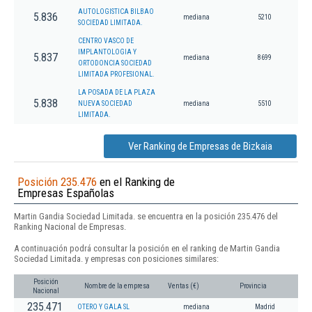
AUTOLOGISTICA BILBAO
5.836
mediana
5210
SOCIEDAD LIMITADA.
CENTRO VASCO DE
IMPLANTOLOGIA Y
5.837
mediana
8699
ORTODONCIA SOCIEDAD
LIMITADA PROFESIONAL.
LA POSADA DE LA PLAZA
5.838
NUEVA SOCIEDAD
mediana
5510
LIMITADA.
Ver Ranking de Empresas de Bizkaia
Posición 235.476
en el Ranking de
Empresas Españolas
Martin Gandia Sociedad Limitada. se encuentra en la posición 235.476 del
Ranking Nacional de Empresas.
A continuación podrá consultar la posición en el ranking de Martin Gandia
Sociedad Limitada. y empresas con posiciones similares:
Posición
Nombre de la empresa
Ventas (€)
Provincia
Nacional
235.471
OTERO Y GALA SL
mediana
Madrid