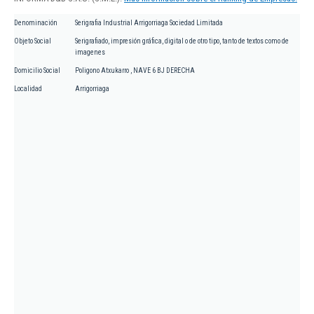
Denominación
Serigrafia Industrial Arrigorriaga Sociedad Limitada
Objeto Social
Serigrafiado, impresión gráfica, digital o de otro tipo, tanto de textos como de
imagenes
Domicilio Social
Poligono Atxukarro , NAVE 6 BJ DERECHA
Localidad
Arrigorriaga