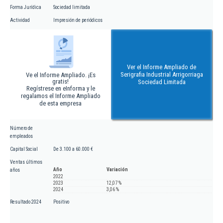
Forma Jurídica
Sociedad limitada
Actividad
Impresión de periódicos
Ver el Informe Ampliado de
Serigrafia Industrial Arrigorriaga
Ve el Informe Ampliado. ¡Es
gratis!
Sociedad Limitada
Regístrese en eInforma y le
regalamos el Informe Ampliado
de esta empresa
Número de
empleados
Capital Social
De 3.100 a 60.000 €
Ventas últimos
Año
Variación
años
2022
2023
12,07 %
2024
3,06 %
Resultado 2024
Positivo