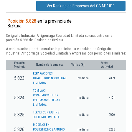
Ver Ranking de Empresas del CNAE 1811
Posición 5.828
en la provincia de
Bizkaia
Serigrafia Industrial Arrigorriaga Sociedad Limitada se encuentra en la
posición 5.828 del Ranking de Bizkaia.
A continuación podrá consultar la posición en el ranking de Serigrafia
Industrial Arrigorriaga Sociedad Limitada y empresas con posiciones similares:
Posición
Sector
Nombre de la empresa
Ventas (€)
Provincia
Actividad
REPARACIONES
5.823
UGALDEGUREN SOCIEDAD
mediana
4399
LIMITADA.
TOM LACI
CONSTRUCCIONES Y
5.824
mediana
4101
REFORMAS SOCIEDAD
LIMITADA.
TEKNEI CONSULTING
5.825
mediana
7020
SOCIEDAD LIMITADA.
MODELOS EN
5.826
POLIESTIRENO ZAMUDIO
mediana
2226