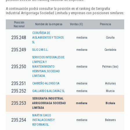
A continuación podrá consultar la posición en el ranking de Serigrafia
Industrial Arrigorriaga Sociedad Limitada y empresas con posiciones similares:
Posición
Nombre de la empresa
Ventas (€)
Provincia
Nacional
CORUÑESA DE
235.248
AISLAMIENTOS Y TECHOS
mediana
Coruña
SL
235.249
SILIO 248 S.L.
mediana
Cantabria
SERVICIOS INTEGRALES DE
LIMPIEZA Y
235.250
MANTENIMIENTO
mediana
Palmas (las)
HERNYSAN, SOCIEDAD
LIMITADA.
235.251
CARREÑO-ALONSO SA
mediana
Asturias
235.252
GALLARDO & ALCARAZ SL
mediana
Murcia
SERIGRAFIA INDUSTRIAL
235.253
ARRIGORRIAGA SOCIEDAD
mediana
Bizkaia
LIMITADA
MARTIN GAGO
235.254
INSTALACIONES Y
mediana
Baleares
REFORMAS SL.