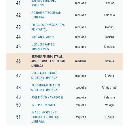
ZAFRA-CENTRO DEL
41
mediana
Badajoz
ROTULO SL
AG NOU ART SOCIEDAD
42
mediana
Valencia
LIMITADA.
PRODUCCIONES GRAFICAS
43
mediana
Madrid
PRINTART SL.
44
ROBLAN & PACK SL.
mediana
Córdoba
L'ESTUDI GRAPHIC
45
mediana
Barcelona
DIMENSIONS SL.
SERIGRAFIA INDUSTRIAL
46
ARRIGORRIAGA SOCIEDAD
mediana
Bizkaia
LIMITADA
PSB-PLASTIFICADOS
47
mediana
Bizkaia
SOCIEDAD LIMITADA.
DECODIGITAL IMAGEN
48
pequeña
Palmas (las)
SOCIEDAD LIMITADA.
49
JOSE MOLTO NAVARRO SL
pequeña
Valencia
50
IMP SPORT WEAR SL.
pequeña
Málaga
IMAGE IMPRESION Y
51
PUBLICIDAD SOCIEDAD
pequeña
Bizkaia
LIMITADA.