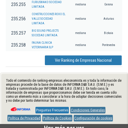
FURIUSWAKO SOCIEDAD
235.255
mediana
Gerona
LIMITADA.
CONSTRUCCIONES ROXO EL
235.256
VALLE SOCIEDAD
mediana
Asturias
LIMITADA.
BIG SOUND PROJECTS
235.257
mediana
Bizkaia
SOCIEDAD LIMITADA.
FAUNA CLINICA
235.258
mediana
Pontevedra
VETERINARIA SLP
Ver Ranking de Empresas Nacional
Todo el contenido de ranking-empresas.eleconomista.es y toda la información de
empresas procede de la base de datos de INFORMA D&B S.A.U. (S.M.E.) y es
tratada y suministrada por INFORMA D&B S.A.U. (S.M.E.). En todo caso, la
información de empresas que proporcionamos debe ser tenida en cuenta sólo
como un elemento más a considerar a la hora de adoptar decisiones comerciales
y no debe por tanto determinar las mismas.
Preguntas Frecuentes
Condiciones Generales
Política de Privacidad
Política de Cookies
Configuración de cookies