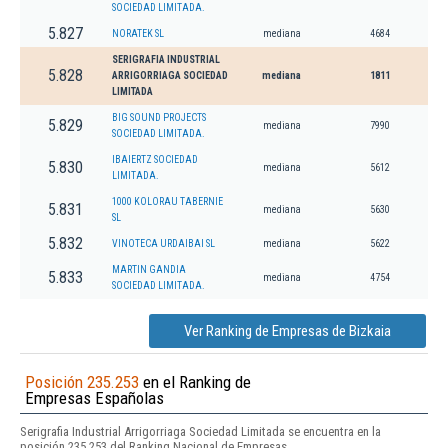
SOCIEDAD LIMITADA.
5.827
NORATEK SL
mediana
4684
SERIGRAFIA INDUSTRIAL
5.828
ARRIGORRIAGA SOCIEDAD
mediana
1811
LIMITADA
BIG SOUND PROJECTS
5.829
mediana
7990
SOCIEDAD LIMITADA.
IBAIERTZ SOCIEDAD
5.830
mediana
5612
LIMITADA.
1000 KOLORAU TABERNIE
5.831
mediana
5630
SL
5.832
VINOTECA URDAIBAI SL
mediana
5622
MARTIN GANDIA
5.833
mediana
4754
SOCIEDAD LIMITADA.
Ver Ranking de Empresas de Bizkaia
Posición 235.253
en el Ranking de
Empresas Españolas
Serigrafia Industrial Arrigorriaga Sociedad Limitada se encuentra en la
posición 235.253 del Ranking Nacional de Empresas.