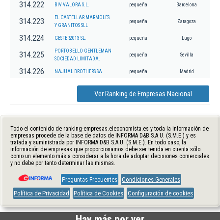
314.222
BIV VALORA S.L.
pequeña
Barcelona
EL CASTELLAR MARMOLES
314.223
pequeña
Zaragoza
Y GRANITOS SLL
314.224
GESFER2013 SL.
pequeña
Lugo
PORTOBELLO GENTLEMAN
314.225
pequeña
Sevilla
SOCIEDAD LIMITADA.
314.226
NAJUAL BROTHERS SA
pequeña
Madrid
Ver Ranking de Empresas Nacional
Todo el contenido de ranking-empresas.eleconomista.es y toda la información de
empresas procede de la base de datos de INFORMA D&B S.A.U. (S.M.E.) y es
tratada y suministrada por INFORMA D&B S.A.U. (S.M.E.). En todo caso, la
información de empresas que proporcionamos debe ser tenida en cuenta sólo
como un elemento más a considerar a la hora de adoptar decisiones comerciales
y no debe por tanto determinar las mismas.
Preguntas Frecuentes
Condiciones Generales
Política de Privacidad
Política de Cookies
Configuración de cookies
Hay más por ver