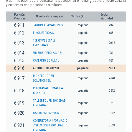
A continuación podrá consultar la posición en el ranking de Automocio 2012 Sl
y empresas con posiciones similares:
Posición
Sector
Nombre de la empresa
Ventas (€)
Provincia
Actividad
6.911
SADUR EXCAVACIONS SL
pequeña
4941
6.912
FINQUES PROA SL
pequeña
6831
TERRES VEGETALS
6.913
pequeña
2015
EMPORDA SL
6.914
SIMBIOSI RETOLACIO SL.
pequeña
7311
6.915
CATERING BOFILL SL
pequeña
5611
6.916
AUTOMOCIO 2012 SL
pequeña
9531
MONTROL OPEN
6.917
pequeña
4740
SOLUTIONS SL.
PUERTAS AUTOMATICAS
6.918
pequeña
2512
BISBAL SL
TALLER FOURN SOCIEDAD
6.919
pequeña
9531
LIMITADA.
6.920
CARBO ENGINYERS SL
pequeña
7112
CONSULTORIA I FORMACIO
6.921
SYSTEM GOLD SOCIEDAD
pequeña
8559
LIMITADA.