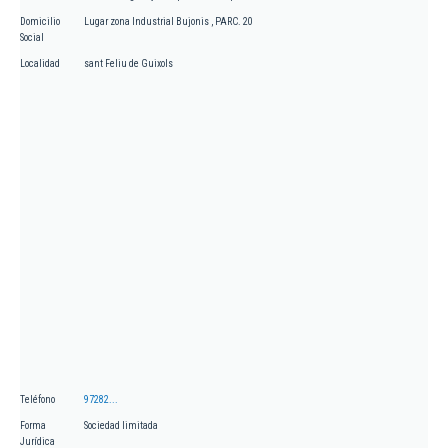
Domicilio
Lugar zona Industrial Bujonis , PARC. 20
Social
Localidad
sant Feliu de Guixols
Teléfono
97282...
Forma
Sociedad limitada
Jurídica