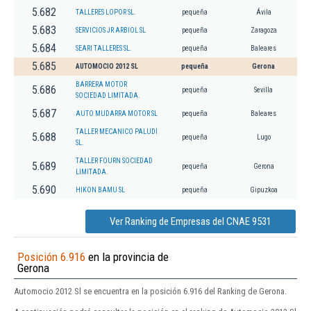
5.682
TALLERES LOPOR SL.
pequeña
Ávila
5.683
SERVICIOS JR ARBIOL SL
pequeña
Zaragoza
5.684
SEARI TALLERES SL.
pequeña
Baleares
5.685
AUTOMOCIO 2012 SL
pequeña
Gerona
BARRERA MOTOR
5.686
pequeña
Sevilla
SOCIEDAD LIMITADA.
5.687
AUTO MUDARRA MOTOR SL
pequeña
Baleares
TALLER MECANICO PALUDI
5.688
pequeña
Lugo
SL.
TALLER FOURN SOCIEDAD
5.689
pequeña
Gerona
LIMITADA.
5.690
HIKON BAMU SL
pequeña
Gipuzkoa
Ver Ranking de Empresas del CNAE 9531
Posición 6.916
en la provincia de
Gerona
Automocio 2012 Sl se encuentra en la posición 6.916 del Ranking de Gerona.