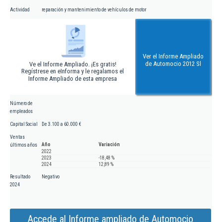
Actividad
reparación y mantenimiento de vehículos de motor
Ver el Informe Ampliado
de Automocio 2012 Sl
Ve el Informe Ampliado. ¡Es gratis!
Regístrese en eInforma y le regalamos el
Informe Ampliado de esta empresa
Número de
empleados
Capital Social
De 3.100 a 60.000 €
Ventas
Año
Variación
últimos años
2022
2023
-18,48 %
2024
12,89 %
Resultado
Negativo
2024
Accede al Informe ampliado de Automocio