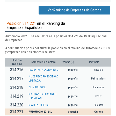
Ver Ranking de Empresas de Gerona
Posición 314.221
en el Ranking de
Empresas Españolas
Automocio 2012 Sl se encuentra en la posición 314.221 del Ranking Nacional
de Empresas.
A continuación podrá consultar la posición en el ranking de Automocio 2012 Sl
y empresas con posiciones similares:
Posición
Nombre de la empresa
Ventas (€)
Provincia
Nacional
314.216
PADEX INSTALACIONES SL.
pequeña
Cáceres
NUEZ PISCOPO, SOCIEDAD
314.217
pequeña
Palmas (las)
LIMITADA.
314.218
CLIMAPUZO SL
pequeña
Pontevedra
SEVERIANO Y FERNANDO
314.219
pequeña
Cádiz
ESPINOSA SL
314.220
SEARI TALLERES SL.
pequeña
Baleares
314.221
AUTOMOCIO 2012 SL
pequeña
Gerona