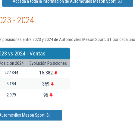
Acceda a toda la información de Automoviles Meson Sport, S.l.
023 - 2024
 posiciones entre 2023 y 2024 de Automoviles Meson Sport, S.l. por cada uno
023 vs 2024 - Ventas
Posición 2024
Evolución Posiciones
15.382
227.344
359
5.184
96
2.979
Automoviles Meson Sport, S.l.