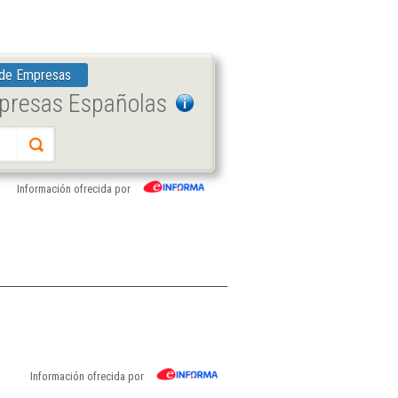
 de Empresas
mpresas Españolas
Información ofrecida por
Información ofrecida por