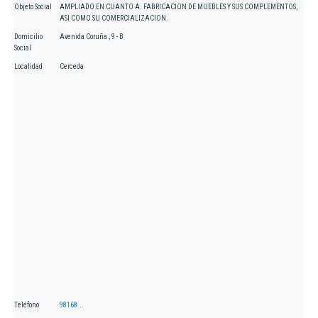
Objeto Social
AMPLIADO EN CUANTO A. FABRICACION DE MUEBLES Y SUS COMPLEMENTOS,
ASI COMO SU COMERCIALIZACION.
Domicilio
Avenida Coruña , 9 - B
Social
Localidad
Cerceda
Teléfono
98168...