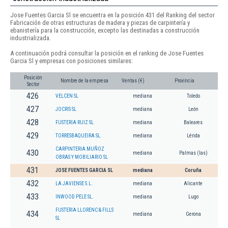
Jose Fuentes Garcia Sl se encuentra en la posición 431 del Ranking del sector
Fabricación de otras estructuras de madera y piezas de carpintería y
ebanistería para la construcción, excepto las destinadas a construcción
industrializada.
A continuación podrá consultar la posición en el ranking de Jose Fuentes
Garcia Sl y empresas con posiciones similares:
Posición
Nombre de la empresa
Ventas (€)
Provincia
Sector
426
VELCEN SL
mediana
Toledo
427
JOCRIS SL
mediana
León
428
FUSTERIA RUIZ SL
mediana
Baleares
429
TORRESBAQUEIRA SL.
mediana
Lérida
CARPINTERIA MUÑOZ
430
mediana
Palmas (las)
OBRAS Y MOBILIARIO SL
431
JOSE FUENTES GARCIA SL
mediana
Coruña
432
LA JAVIENSE S.L.
mediana
Alicante
433
INWOOD PELE SL.
mediana
Lugo
FUSTERIA LLORENC & FILLS
434
mediana
Gerona
SL