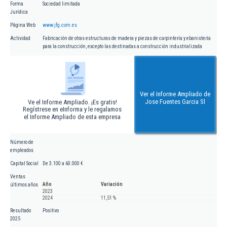
Forma
Sociedad limitada
Jurídica
Página Web
www.jfg.com.es
Actividad
Fabricación de otras estructuras de madera y piezas de carpintería y ebanistería
para la construcción, excepto las destinadas a construcción industrializada
Ver el Informe Ampliado de
Jose Fuentes Garcia Sl
Ve el Informe Ampliado. ¡Es gratis!
Regístrese en eInforma y le regalamos
el Informe Ampliado de esta empresa
Número de
empleados
Capital Social
De 3.100 a 60.000 €
Ventas
Año
Variación
últimos años
2023
2024
11,51 %
Resultado
Positivo
2025