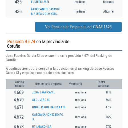
435
FUSTERILLES SL
mediana
Baleares
FABRICANTES CASAS DE
436
mediana
Alicante
MADERA SIGLO XXI SL.
Ver Ranking de Empresas del CNAE 1623
Posición 4.674
en la provincia de
Coruña
Jose Fuentes Garcia Sl se encuentra en la posición 4.674 del Ranking de
Coruña.
A continuación podrá consultar la posición en el ranking de Jose Fuentes
Garcia Sl y empresas con posiciones similares:
Posición
Sector
Nombre de la empresa
Ventas (€)
Provincia
Actividad
4.669
JEGA GRAFICA S.L.
mediana
1812
4.670
ALOUMIÑO SL.
mediana
5611
4.671
HNOSJ REGUEIRA GRELA SL
mediana
4752
GARCIA SANCHEZ BOIRO
4.672
mediana
6622
SL
4.673
UTILMACON SA
mediana
7732