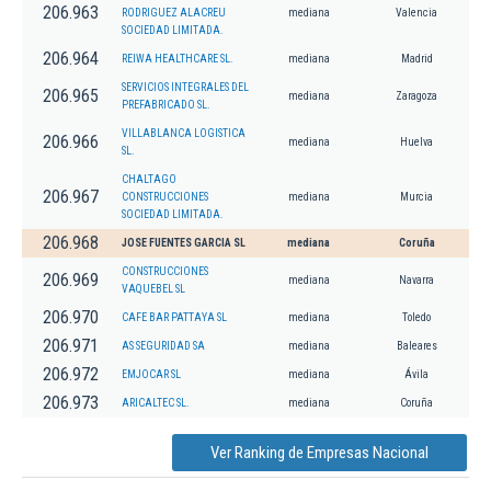
206.963
RODRIGUEZ ALACREU
mediana
Valencia
SOCIEDAD LIMITADA.
206.964
REIWA HEALTHCARE SL.
mediana
Madrid
SERVICIOS INTEGRALES DEL
206.965
mediana
Zaragoza
PREFABRICADO SL.
VILLABLANCA LOGISTICA
206.966
mediana
Huelva
SL.
CHALTAGO
206.967
CONSTRUCCIONES
mediana
Murcia
SOCIEDAD LIMITADA.
206.968
JOSE FUENTES GARCIA SL
mediana
Coruña
CONSTRUCCIONES
206.969
mediana
Navarra
VAQUEBEL SL
206.970
CAFE BAR PATTAYA SL
mediana
Toledo
206.971
AS SEGURIDAD SA
mediana
Baleares
206.972
EMJOCAR SL
mediana
Ávila
206.973
ARICALTEC SL.
mediana
Coruña
Ver Ranking de Empresas Nacional