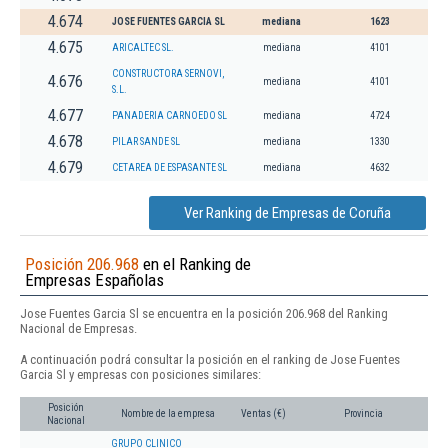
4.674
JOSE FUENTES GARCIA SL
mediana
1623
4.675
ARICALTEC SL.
mediana
4101
CONSTRUCTORA SERNOVI,
4.676
mediana
4101
S.L.
4.677
PANADERIA CARNOEDO SL
mediana
4724
4.678
PILAR SANDE SL
mediana
1330
4.679
CETAREA DE ESPASANTE SL
mediana
4632
Ver Ranking de Empresas de Coruña
Posición 206.968
en el Ranking de
Empresas Españolas
Jose Fuentes Garcia Sl se encuentra en la posición 206.968 del Ranking
Nacional de Empresas.
A continuación podrá consultar la posición en el ranking de Jose Fuentes
Garcia Sl y empresas con posiciones similares:
Posición
Nombre de la empresa
Ventas (€)
Provincia
Nacional
GRUPO CLINICO