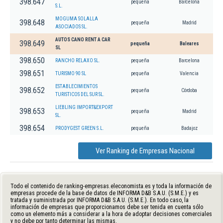
398.647
pequeña
Barcelona
S.L.
MOGUMA SOLALLA
398.648
pequeña
Madrid
ASOCIADOS SL.
AUTOS CANO RENT A CAR
398.649
pequeña
Baleares
SL
398.650
RANCHO RELAXO SL.
pequeña
Barcelona
398.651
TURISMO 90 SL
pequeña
Valencia
ESTABLECIMIENTOS
398.652
pequeña
Córdoba
TURISTICOS DEL SUR SL.
LIEBLING IMPORT&EXPORT
398.653
pequeña
Madrid
SL.
398.654
PRODYGEST GREEN S.L.
pequeña
Badajoz
Ver Ranking de Empresas Nacional
Todo el contenido de ranking-empresas.eleconomista.es y toda la información de
empresas procede de la base de datos de INFORMA D&B S.A.U. (S.M.E.) y es
tratada y suministrada por INFORMA D&B S.A.U. (S.M.E.). En todo caso, la
información de empresas que proporcionamos debe ser tenida en cuenta sólo
como un elemento más a considerar a la hora de adoptar decisiones comerciales
y no debe por tanto determinar las mismas.