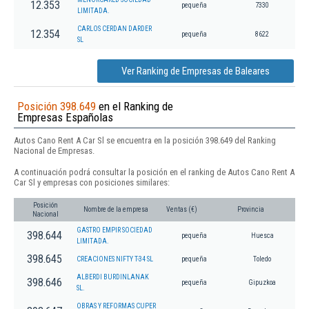
12.353
pequeña
7330
LIMITADA.
CARLOS CERDAN DARDER
12.354
pequeña
8622
SL
Ver Ranking de Empresas de Baleares
Posición 398.649
en el Ranking de
Empresas Españolas
Autos Cano Rent A Car Sl se encuentra en la posición 398.649 del Ranking
Nacional de Empresas.
A continuación podrá consultar la posición en el ranking de Autos Cano Rent A
Car Sl y empresas con posiciones similares:
Posición
Nombre de la empresa
Ventas (€)
Provincia
Nacional
GASTRO EMPIR SOCIEDAD
398.644
pequeña
Huesca
LIMITADA.
398.645
CREACIONES NIFTY T-34 SL
pequeña
Toledo
ALBERDI BURDINLANAK
398.646
pequeña
Gipuzkoa
SL.
OBRAS Y REFORMAS CUPER