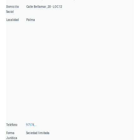
Domicilio
Calle Bellamar , 20 - LOC 12
Social
Localidad
Palma
Teléfono
97174...
Forma
Sociedad limitada
Jurídica