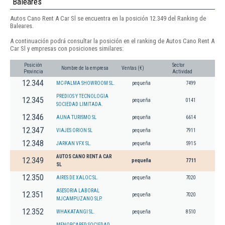
Baleares
Autos Cano Rent A Car Sl se encuentra en la posición 12.349 del Ranking de
Baleares.
A continuación podrá consultar la posición en el ranking de Autos Cano Rent A
Car Sl y empresas con posiciones similares:
Posición
Sector
Nombre de la empresa
Ventas (€)
Provincia
Actividad
12.344
MC-PALMA SHOWROOM SL.
pequeña
7499
PREDIOS Y TECNOLOGIA
12.345
pequeña
0141
SOCIEDAD LIMITADA.
12.346
AUNA TURISMO SL
pequeña
6614
12.347
VIAJES ORION SL
pequeña
7911
12.348
JARKAN VFX SL.
pequeña
5915
AUTOS CANO RENT A CAR
12.349
pequeña
7711
SL
12.350
AIRES DE XALOC SL.
pequeña
7020
ASESORIA LABORAL
12.351
pequeña
7020
MJCAMPUZANO SLP.
12.352
WHAKATANGI SL.
pequeña
8510
MENORCARED SOCIEDAD