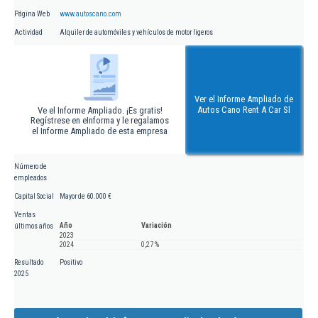
Página Web
www.autoscano.com
Actividad
Alquiler de automóviles y vehículos de motor ligeros
Ver el Informe Ampliado de
Autos Cano Rent A Car Sl
Ve el Informe Ampliado. ¡Es gratis!
Regístrese en eInforma y le regalamos
el Informe Ampliado de esta empresa
Número de
empleados
Capital Social
Mayor de 60.000 €
Ventas
Año
Variación
últimos años
2023
2024
0,27 %
Resultado
Positivo
2025