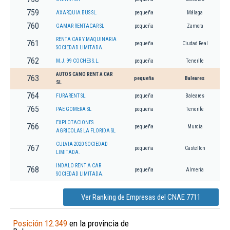
759
AXARQUIA BUS SL.
pequeña
Málaga
760
GAMAR RENTACAR SL
pequeña
Zamora
RENTA CAR Y MAQUINARIA
761
pequeña
Ciudad Real
SOCIEDAD LIMITADA.
762
M.J. 99 COCHES S.L.
pequeña
Tenerife
AUTOS CANO RENT A CAR
763
pequeña
Baleares
SL
764
FURARENT SL.
pequeña
Baleares
765
PAE GOMERA SL
pequeña
Tenerife
EXPLOTACIONES
766
pequeña
Murcia
AGRICOLAS LA FLORIDA SL
CULVIA 2020 SOCIEDAD
767
pequeña
Castellon
LIMITADA.
INDALO RENT A CAR
768
pequeña
Almería
SOCIEDAD LIMITADA.
Ver Ranking de Empresas del CNAE 7711
Posición 12.349
en la provincia de