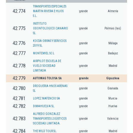
TRANSPORTES ESPECIALES
42.774
MARTIN RIVERA E HIJOS
grande
Almería
S.L.
INSTITUTO
42.775
ODONTOLOGICO CANARIO
grande
Palmas (las)
SL.
KOCSA OBRAS Y SERVICIOS
42.776
grande
Málaga
2019 SL.
42.777
MONTEMIEL SC L
grande
Badajoz
AIRPILOT ESCUELA DE
42.778
VUELO SOCIEDAD
grande
Madrid
LIMITADA
42.779
AUTOWAG TOLOSA SA
grande
Gipuzkoa
DROGUERIA HNOS ARENAS
42.780
grande
Granada
SL
42.781
LOPEZ MATENCIO SA
grande
Murcia
42.782
DIMAHUELVA SL.
grande
Huelva
ALFREDO GONZALEZ
42.783
TRANSPORTES LOGISTICOS
grande
Valencia
SOCIEDAD LIMITADA.
42.784
THE WILD TOUR SL.
grande
Madrid