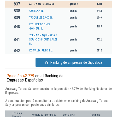
837
AUTOWAG TOLOSA SA
grande
4781
838
GURELAN SL.
grande
2454
839
TROQUELES GACO SL.
grande
2540
RECUPERACIONES
840
grande
4687
GOIHERRI SL
ZERMAK MAQUINARIA Y
841
SERVICIOS INDUSTRIALES
grande
7732
SL.
842
KOWALSKI FILMS S.L.
grande
5915
Ver Ranking de Empresas de Gipuzkoa
Posición 42.779
en el Ranking de
Empresas Españolas
Autowag Tolosa Sa se encuentra en la posición 42.779 del Ranking Nacional de
Empresas.
A continuación podrá consultar la posición en el ranking de Autowag Tolosa
Sa y empresas con posiciones similares:
Posición
Nombre de la empresa
Ventas (€)
Provincia
Nacional