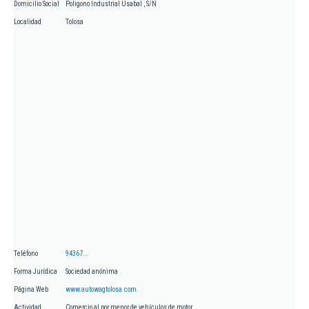
Domicilio Social
Poligono Industrial Usabal , S/N
Localidad
Tolosa
Teléfono
94367...
Forma Jurídica
Sociedad anónima
Página Web
www.autowagtolosa.com
Actividad
Comercio al por menor de vehículos de motor