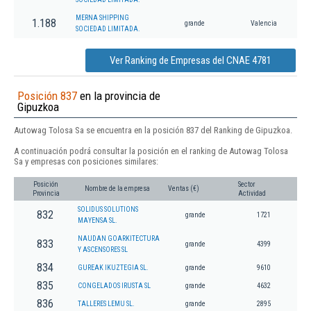
MERNA SHIPPING
1.188
grande
Valencia
SOCIEDAD LIMITADA.
Ver Ranking de Empresas del CNAE 4781
Posición 837
en la provincia de
Gipuzkoa
Autowag Tolosa Sa se encuentra en la posición 837 del Ranking de Gipuzkoa.
A continuación podrá consultar la posición en el ranking de Autowag Tolosa
Sa y empresas con posiciones similares:
Posición
Sector
Nombre de la empresa
Ventas (€)
Provincia
Actividad
SOLIDUS SOLUTIONS
832
grande
1721
MAYENSA SL.
NAUDAN GOARKITECTURA
833
grande
4399
Y ASCENSORES SL
834
GUREAK IKUZTEGIA SL.
grande
9610
835
CONGELADOS IRUSTA SL
grande
4632
836
TALLERES LEMU SL.
grande
2895