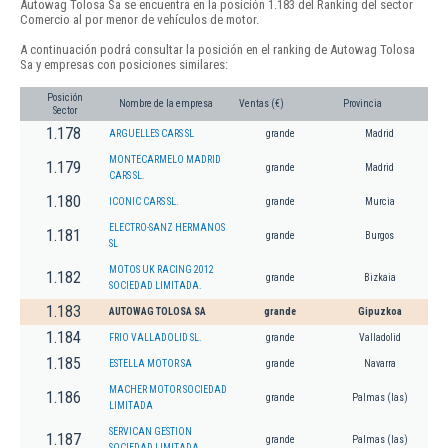
Autowag Tolosa Sa se encuentra en la posición 1.183 del Ranking del sector
Comercio al por menor de vehículos de motor.
A continuación podrá consultar la posición en el ranking de Autowag Tolosa
Sa y empresas con posiciones similares:
Posición
Nombre de la empresa
Ventas (€)
Provincia
Sector
1.178
ARGUELLES CARS SL
grande
Madrid
MONTECARMELO MADRID
1.179
grande
Madrid
CARS SL.
1.180
ICONIC CARS SL.
grande
Murcia
ELECTRO-SANZ HERMANOS
1.181
grande
Burgos
SL
MOTOS UK RACING 2012
1.182
grande
Bizkaia
SOCIEDAD LIMITADA.
1.183
AUTOWAG TOLOSA SA
grande
Gipuzkoa
1.184
FRIO VALLADOLID SL.
grande
Valladolid
1.185
ESTELLA MOTOR SA
grande
Navarra
MACHER MOTOR SOCIEDAD
1.186
grande
Palmas (las)
LIMITADA
SERVICAN GESTION
1.187
grande
Palmas (las)
SOCIEDAD LIMITADA.