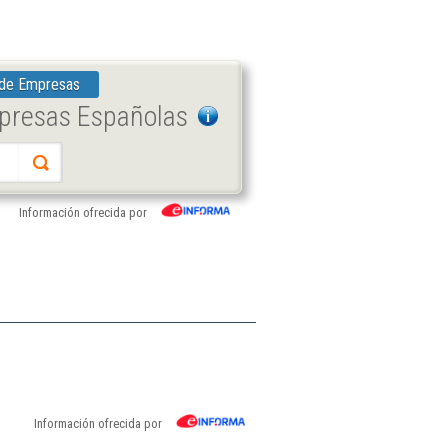
 de Empresas
mpresas Españolas
Información ofrecida por
Información ofrecida por