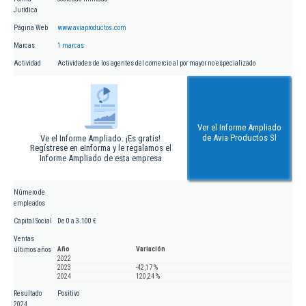
Jurídica
Página Web
www.aviaproductos.com
Marcas
1 marcas
Actividad
Actividades de los agentes del comercio al por mayor no especializado
Ver el Informe Ampliado
de Avia Productos Sl
Ve el Informe Ampliado. ¡Es gratis!
Regístrese en eInforma y le regalamos el
Informe Ampliado de esta empresa
Número de
empleados
Capital Social
De 0 a 3.100 €
Ventas
Año
Variación
últimos años
2022
2023
-42,17 %
2024
120,24 %
Resultado
Positivo
2024