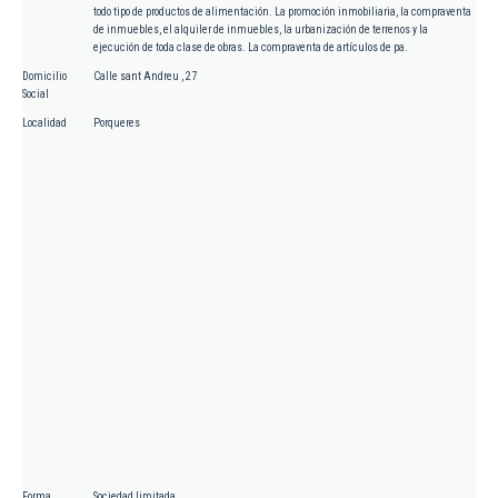
todo tipo de productos de alimentación. La promoción inmobiliaria, la compraventa
de inmuebles, el alquiler de inmuebles, la urbanización de terrenos y la
ejecución de toda clase de obras. La compraventa de artículos de pa.
Domicilio
Calle sant Andreu , 27
Social
Localidad
Porqueres
Forma
Sociedad limitada