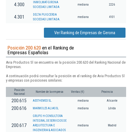
INMOLMAT-GIRONA
4.300
mediana
2226
SOCIEDAD LIMITADA
DELTA PUIGCERDA
4.301
mediana
4101
SOCIEDAD LIMITADA.
Ver Ranking de Empresas de Gerona
Posición 200.620
en el Ranking de
Empresas Españolas
Avia Productos Sl se encuentra en la posición 200.620 del Ranking Nacional de
Empresas.
A continuación podrá consultar la posición en el ranking de Avia Productos Sl
y empresas con posiciones similares:
Posición
Nombre de la empresa
Ventas (€)
Provincia
Nacional
200.615
AESTHEMED SL.
mediana
Alicante
200.616
MARMOLES ALIAS SL
mediana
Lérida
GRUPO H-CONSULTORA
INTEGRAL DE SERVICIOS DE
200.617
ARQUITECTURA E
mediana
Madrid
INGENIERIA & ASOCIADOS