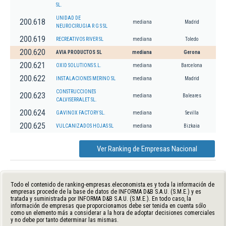
SL.
UNIDAD DE
200.618
mediana
Madrid
NEUROCIRUGIA R G S SL
200.619
RECREATIVOS RIVER SL
mediana
Toledo
200.620
AVIA PRODUCTOS SL
mediana
Gerona
200.621
OXID SOLUTIONS S.L.
mediana
Barcelona
200.622
INSTALACIONES MERINO SL
mediana
Madrid
CONSTRUCCIONES
200.623
mediana
Baleares
CALVISERRALET SL.
200.624
GAVINOX FACTORY SL.
mediana
Sevilla
200.625
VULCANIZADOS HOJAS SL
mediana
Bizkaia
Ver Ranking de Empresas Nacional
Todo el contenido de ranking-empresas.eleconomista.es y toda la información de
empresas procede de la base de datos de INFORMA D&B S.A.U. (S.M.E.) y es
tratada y suministrada por INFORMA D&B S.A.U. (S.M.E.). En todo caso, la
información de empresas que proporcionamos debe ser tenida en cuenta sólo
como un elemento más a considerar a la hora de adoptar decisiones comerciales
y no debe por tanto determinar las mismas.