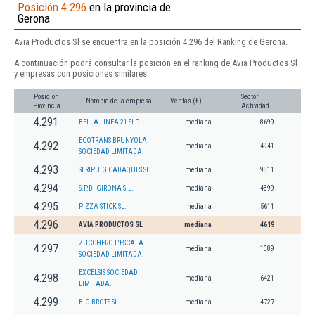
Posición 4.296
en la provincia de
Gerona
Avia Productos Sl se encuentra en la posición 4.296 del Ranking de Gerona.
A continuación podrá consultar la posición en el ranking de Avia Productos Sl
y empresas con posiciones similares:
Posición
Sector
Nombre de la empresa
Ventas (€)
Provincia
Actividad
4.291
BELLA LINEA 21 SLP
mediana
8699
ECOTRANS BRUNYOLA
4.292
mediana
4941
SOCIEDAD LIMITADA.
4.293
SERIPUIG CADAQUES SL.
mediana
9311
4.294
S.P.D. GIRONA S.L.
mediana
4399
4.295
PIZZA STICK SL.
mediana
5611
4.296
AVIA PRODUCTOS SL
mediana
4619
ZUCCHERO L'ESCALA
4.297
mediana
1089
SOCIEDAD LIMITADA.
EXCELSIS SOCIEDAD
4.298
mediana
6421
LIMITADA.
4.299
BIO BROTS SL.
mediana
4727