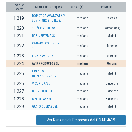
Posición
Nombre de la empresa
Ventas (€)
Provincia
Sector
DOMOTICA AVANZADA Y
1.219
mediana
Baleares
SUMINISTROS HOTEL SL
1.220
SUEÑOS Y EXITOS SL
mediana
Palmas (las)
1.221
ROBIN SISTEMAS SL
mediana
Madrid
CANARY ECOLOGIC FUEL
1.222
mediana
Tenerife
SL.
1.223
LIDA PLASTICO SL.
mediana
Valencia
1.224
AVIA PRODUCTOS SL
mediana
Gerona
GRANDISOR
1.225
mediana
Madrid
INTERNACIONAL SL
1.226
VICORTE 97 SL
mediana
Barcelona
1.227
BRUMEDICAL SL
mediana
Barcelona
1.228
MEDIRFLASH SL
mediana
Barcelona
1.229
GUSTO DE BRASIL SL.
mediana
Madrid
Ver Ranking de Empresas del CNAE 4619