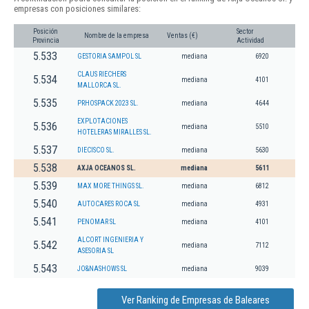
empresas con posiciones similares:
Posición
Sector
Nombre de la empresa
Ventas (€)
Provincia
Actividad
5.533
GESTORIA SAMPOL SL
mediana
6920
CLAUS RIECHERS
5.534
mediana
4101
MALLORCA SL.
5.535
PRHOSPACK 2023 SL.
mediana
4644
EXPLOTACIONES
5.536
mediana
5510
HOTELERAS MIRALLES SL.
5.537
DIECISCO SL.
mediana
5630
5.538
AXJA OCEANOS SL.
mediana
5611
5.539
MAX MORE THINGS SL.
mediana
6812
5.540
AUTOCARES ROCA SL
mediana
4931
5.541
PENOMAR SL
mediana
4101
ALCORT INGENIERIA Y
5.542
mediana
7112
ASESORIA SL
5.543
JO&NASHOWS SL
mediana
9039
Ver Ranking de Empresas de Baleares