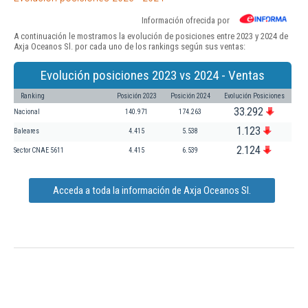
Información ofrecida por
A continuación le mostramos la evolución de posiciones entre 2023 y 2024 de
Axja Oceanos Sl. por cada uno de los rankings según sus ventas:
Evolución posiciones 2023 vs 2024 - Ventas
Ranking
Posición 2023
Posición 2024
Evolución Posiciones
33.292
Nacional
140.971
174.263
1.123
Baleares
4.415
5.538
2.124
Sector CNAE 5611
4.415
6.539
Acceda a toda la información de Axja Oceanos Sl.