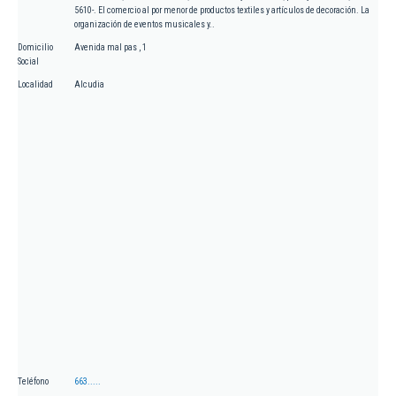
5610-. El comercio al por menor de productos textiles y artículos de decoración. La
organización de eventos musicales y..
Domicilio
Avenida mal pas , 1
Social
Localidad
Alcudia
Teléfono
663.....