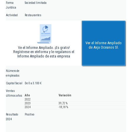
Forma
Sociedad limitada
Jurídica
Actividad
Restaurantes
Ver el Informe Ampliado
de Axja Oceanos Sl.
Ve el Informe Ampliado. ¡Es gratis!
Regístrese en eInforma y le regalamos el
Informe Ampliado de esta empresa
Número de
empleados
Capital Social
De 0 a 3.100 €
Ventas
Año
Variación
últimos años
2022
2023
39,72 %
2024
-18,18 %
Resultado
Positivo
2024