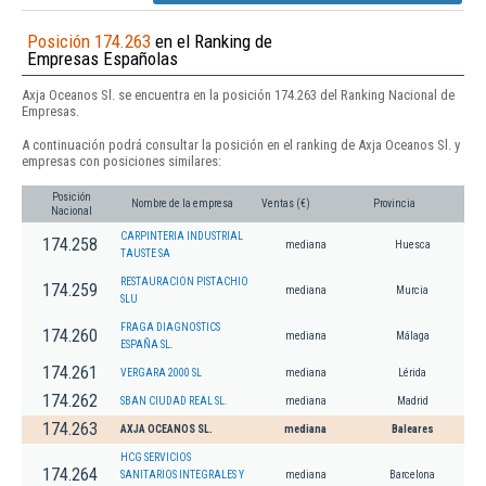
Posición 174.263
en el Ranking de
Empresas Españolas
Axja Oceanos Sl. se encuentra en la posición 174.263 del Ranking Nacional de
Empresas.
A continuación podrá consultar la posición en el ranking de Axja Oceanos Sl. y
empresas con posiciones similares:
Posición
Nombre de la empresa
Ventas (€)
Provincia
Nacional
CARPINTERIA INDUSTRIAL
174.258
mediana
Huesca
TAUSTE SA
RESTAURACION PISTACHIO
174.259
mediana
Murcia
SLU
FRAGA DIAGNOSTICS
174.260
mediana
Málaga
ESPAÑA SL.
174.261
VERGARA 2000 SL
mediana
Lérida
174.262
SBAN CIUDAD REAL SL.
mediana
Madrid
174.263
AXJA OCEANOS SL.
mediana
Baleares
HCG SERVICIOS
174.264
SANITARIOS INTEGRALES Y
mediana
Barcelona