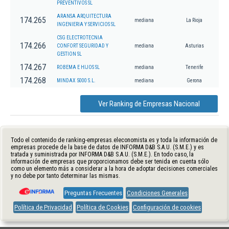
PREVENTIVOS SL
ARANSA ARQUITECTURA
174.265
mediana
La Rioja
INGENIERIA Y SERVICIOS SL
CSG ELECTROTECNIA
174.266
CONFORT SEGURIDAD Y
mediana
Asturias
GESTION SL
174.267
ROBEMA E HIJOS SL
mediana
Tenerife
174.268
MINDAX 5000 S.L.
mediana
Gerona
Ver Ranking de Empresas Nacional
Todo el contenido de ranking-empresas.eleconomista.es y toda la información de
empresas procede de la base de datos de INFORMA D&B S.A.U. (S.M.E.) y es
tratada y suministrada por INFORMA D&B S.A.U. (S.M.E.). En todo caso, la
información de empresas que proporcionamos debe ser tenida en cuenta sólo
como un elemento más a considerar a la hora de adoptar decisiones comerciales
y no debe por tanto determinar las mismas.
Preguntas Frecuentes
Condiciones Generales
Política de Privacidad
Política de Cookies
Configuración de cookies