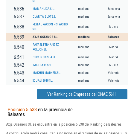
SL.
6.536
MAMANUCA S.L.
mediana
Barcelona
6.537
CLARITA BLOT S.L.
mediana
Barcelona
RESTAURACION PISTACHIO
6.538
mediana
Murcia
SLU
6.539
AXJA OCEANOS SL.
mediana
Baleares
RAFAEL FERNANDEZ
6.540
mediana
Madrid
ROLLON SL
6.541
CIRCUS BRESCA SL.
mediana
Madrid
6.542
TAULLA RCS SL.
mediana
Murcia
6.543
MAKHIN MARKETS SL.
mediana
Valencia
6.544
SQUALI 2018 SL.
mediana
Valencia
Ver Ranking de Empresas del CNAE 5611
Posición 5.538
en la provincia de
Baleares
Axja Oceanos Sl. se encuentra en la posición 5.538 del Ranking de Baleares.
A continuación podrá consultar la posición en el ranking de Axja Oceanos Sl. y