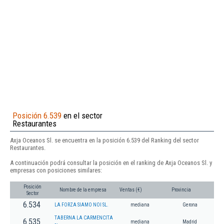
Posición 6.539
en el sector
Restaurantes
Axja Oceanos Sl. se encuentra en la posición 6.539 del Ranking del sector
Restaurantes.
A continuación podrá consultar la posición en el ranking de Axja Oceanos Sl. y
empresas con posiciones similares:
Posición
Nombre de la empresa
Ventas (€)
Provincia
Sector
6.534
LA FORZA SIAMO NOI SL.
mediana
Gerona
TABERNA LA CARMENCITA
6.535
mediana
Madrid