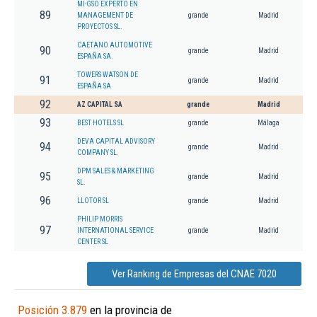
MI-GSO EXPERTO EN
89
MANAGEMENT DE
grande
Madrid
PROYECTOS SL.
CAETANO AUTOMOTIVE
90
grande
Madrid
ESPAÑA SA.
TOWERS WATSON DE
91
grande
Madrid
ESPAÑA SA
92
AZ CAPITAL SA
grande
Madrid
93
BEST HOTELS SL
grande
Málaga
DEVA CAPITAL ADVISORY
94
grande
Madrid
COMPANY SL.
DPM SALES & MARKETING
95
grande
Madrid
SL.
96
LLOTOR SL
grande
Madrid
PHILIP MORRIS
97
INTERNATIONAL SERVICE
grande
Madrid
CENTER SL
Ver Ranking de Empresas del CNAE 7020
Posición 3.879
en la provincia de