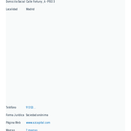
Domicilio Social
Calle Fortuny , 6 - PISO 3
Localidad
Madrid
Teléfono
91353...
Forma Jurídica
Sociedad anónima
Página Web
www.azcapital.com
Marcas
2 marcas