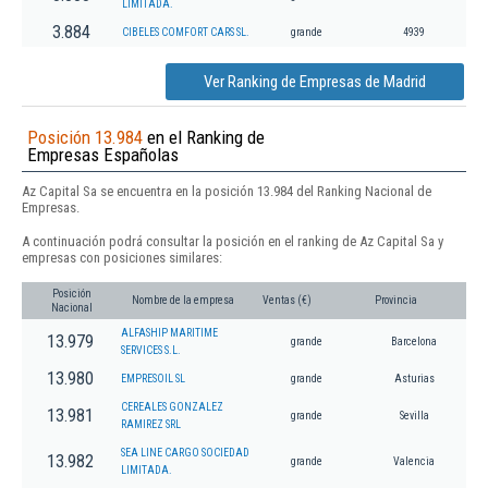
LIMITADA.
3.884
CIBELES COMFORT CARS SL.
grande
4939
Ver Ranking de Empresas de Madrid
Posición 13.984
en el Ranking de
Empresas Españolas
Az Capital Sa se encuentra en la posición 13.984 del Ranking Nacional de
Empresas.
A continuación podrá consultar la posición en el ranking de Az Capital Sa y
empresas con posiciones similares:
Posición
Nombre de la empresa
Ventas (€)
Provincia
Nacional
ALFASHIP MARITIME
13.979
grande
Barcelona
SERVICES S.L.
13.980
EMPRESOIL SL
grande
Asturias
CEREALES GONZALEZ
13.981
grande
Sevilla
RAMIREZ SRL
SEA LINE CARGO SOCIEDAD
13.982
grande
Valencia
LIMITADA.