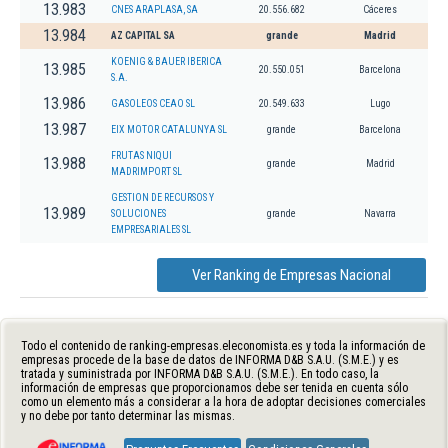
13.983
CNES ARAPLASA, SA
20.556.682
Cáceres
13.984
AZ CAPITAL SA
grande
Madrid
KOENIG & BAUER IBERICA
13.985
20.550.051
Barcelona
S.A.
13.986
GASOLEOS CEAO SL
20.549.633
Lugo
13.987
EIX MOTOR CATALUNYA SL
grande
Barcelona
FRUTAS NIQUI
13.988
grande
Madrid
MADRIMPORT SL
GESTION DE RECURSOS Y
13.989
SOLUCIONES
grande
Navarra
EMPRESARIALES SL
Ver Ranking de Empresas Nacional
Todo el contenido de ranking-empresas.eleconomista.es y toda la información de
empresas procede de la base de datos de INFORMA D&B S.A.U. (S.M.E.) y es
tratada y suministrada por INFORMA D&B S.A.U. (S.M.E.). En todo caso, la
información de empresas que proporcionamos debe ser tenida en cuenta sólo
como un elemento más a considerar a la hora de adoptar decisiones comerciales
y no debe por tanto determinar las mismas.