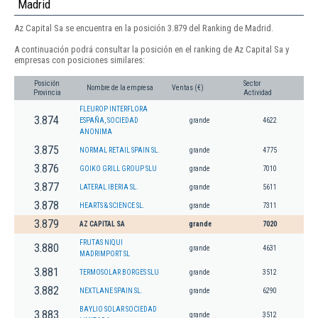
Madrid
Az Capital Sa se encuentra en la posición 3.879 del Ranking de Madrid.
A continuación podrá consultar la posición en el ranking de Az Capital Sa y
empresas con posiciones similares:
Posición
Sector
Nombre de la empresa
Ventas (€)
Provincia
Actividad
FLEUROP INTERFLORA
3.874
ESPAÑA, SOCIEDAD
grande
4622
ANONIMA
3.875
NORMAL RETAIL SPAIN SL.
grande
4775
3.876
GOIKO GRILL GROUP SLU
grande
7010
3.877
LATERAL IBERIA SL.
grande
5611
3.878
HEARTS & SCIENCE SL.
grande
7311
3.879
AZ CAPITAL SA
grande
7020
FRUTAS NIQUI
3.880
grande
4631
MADRIMPORT SL
3.881
TERMOSOLAR BORGES SLU
grande
3512
3.882
NEXTLANE SPAIN SL.
grande
6290
BAYLIO SOLAR SOCIEDAD
3.883
grande
3512