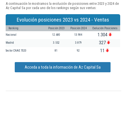
A continuación le mostramos la evolución de posiciones entre 2023 y 2024 de
Az Capital Sa por cada uno de los rankings según sus ventas:
Evolución posiciones 2023 vs 2024 - Ventas
Ranking
Posición 2023
Posición 2024
Evolución Posiciones
1.304
Nacional
12.680
13.984
327
Madrid
3.552
3.879
11
Sector CNAE 7020
81
92
Acceda a toda la información de Az Capital Sa