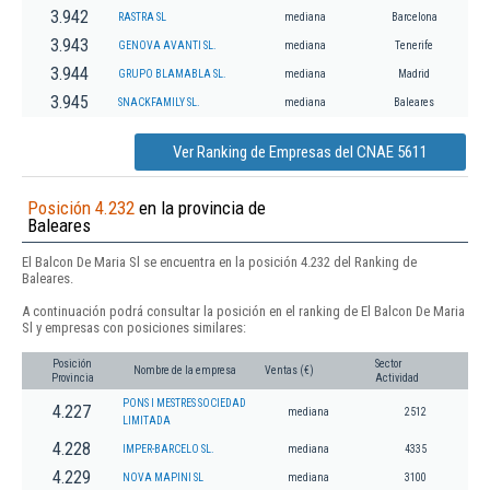
3.942
RASTRA SL
mediana
Barcelona
3.943
GENOVA AVANTI SL.
mediana
Tenerife
3.944
GRUPO BLAMABLA SL.
mediana
Madrid
3.945
SNACKFAMILY SL.
mediana
Baleares
Ver Ranking de Empresas del CNAE 5611
Posición 4.232
en la provincia de
Baleares
El Balcon De Maria Sl se encuentra en la posición 4.232 del Ranking de
Baleares.
A continuación podrá consultar la posición en el ranking de El Balcon De Maria
Sl y empresas con posiciones similares:
Posición
Sector
Nombre de la empresa
Ventas (€)
Provincia
Actividad
PONS I MESTRES SOCIEDAD
4.227
mediana
2512
LIMITADA
4.228
IMPER-BARCELO SL.
mediana
4335
4.229
NOVA MAPINI SL
mediana
3100