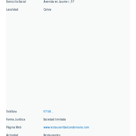
Domicilio Social
Avenida rei Jaume i , 97
Localidad
Calvia
Teléfono
97169...
Forma Jurídica
Sociedad limitada
Página Web
www.restaurantbalcondemaria.com
Actividad
Restaurantes