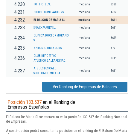
4.230
TOT HOTEL SL
mediana
3320
4.231
BRITISH CONTRACTOR SL.
mediana
4322
4.232
EL BALCON DE MARIA SL
mediana
5611
4.233
SNACKFAMILY SL.
mediana
5611
CLINICA DOCTOR MORANO
4.234
mediana
8699
SL
4.235
ANTONIO OBRADOR SL.
mediana
4771
CLUB DEPORTIVO
4.236
mediana
9319
ATLETICO BALEARES SAD.
AIGUES DES CALO,
4.237
mediana
5611
SOCIEDAD LIMITADA.
Ver Ranking de Empresas de Baleares
Posición 133.537
en el Ranking de
Empresas Españolas
El Balcon De Maria Sl se encuentra en la posición 133.537 del Ranking Nacional
de Empresas.
A continuación podrá consultar la posición en el ranking de El Balcon De Maria