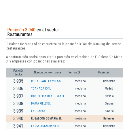
Posición 3.940
en el sector
Restaurantes
El Balcon De Maria Sl se encuentra en la posición 3.940 del Ranking del sector
Restaurantes.
A continuación podrá consultar la posición en el ranking de El Balcon De Maria
Sl y empresas con posiciones similares:
Posición
Nombre de la empresa
Ventas (€)
Provincia
Sector
3.935
RESTAURANT LA VELA SL
mediana
Barcelona
3.936
TOANACARO SL
mediana
Madrid
3.937
HOSTELERIA OLAGORTA SL
mediana
Bizkaia
3.938
DAMA RIELLS SL.
mediana
Gerona
3.939
LAUDA2 SA
mediana
Navarra
3.940
EL BALCON DE MARIA SL
mediana
Baleares
3.941
LARSA RESTAURANT SL.
mediana
Barcelona