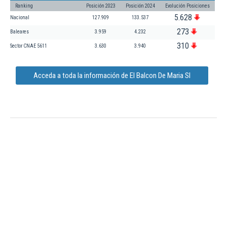
Ranking
Posición 2023
Posición 2024
Evolución Posiciones
5.628
Nacional
127.909
133.537
273
Baleares
3.959
4.232
310
Sector CNAE 5611
3.630
3.940
Acceda a toda la información de El Balcon De Maria Sl