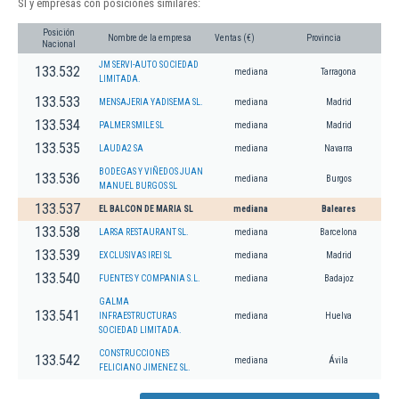
Sl y empresas con posiciones similares:
Posición
Nombre de la empresa
Ventas (€)
Provincia
Nacional
JM SERVI-AUTO SOCIEDAD
133.532
mediana
Tarragona
LIMITADA.
133.533
MENSAJERIA YADISEMA SL.
mediana
Madrid
133.534
PALMER SMILE SL
mediana
Madrid
133.535
LAUDA2 SA
mediana
Navarra
BODEGAS Y VIÑEDOS JUAN
133.536
mediana
Burgos
MANUEL BURGOS SL
133.537
EL BALCON DE MARIA SL
mediana
Baleares
133.538
LARSA RESTAURANT SL.
mediana
Barcelona
133.539
EXCLUSIVAS IREI SL
mediana
Madrid
133.540
FUENTES Y COMPANIA S.L.
mediana
Badajoz
GALMA
133.541
INFRAESTRUCTURAS
mediana
Huelva
SOCIEDAD LIMITADA.
CONSTRUCCIONES
133.542
mediana
Ávila
FELICIANO JIMENEZ SL.