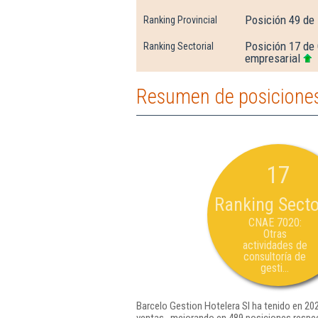
Posición 49 de
Ranking Provincial
Posición 17 de 
Ranking Sectorial
empresarial
Resumen de posiciones 
17
Ranking Secto
CNAE 7020:
Otras
actividades de
consultoría de
gesti...
Barcelo Gestion Hotelera Sl ha tenido en 202
ventas , mejorando en 489 posiciones respec