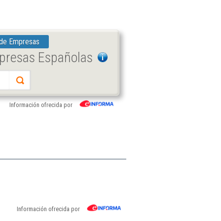
 de Empresas
mpresas Españolas
Información ofrecida por
Información ofrecida por