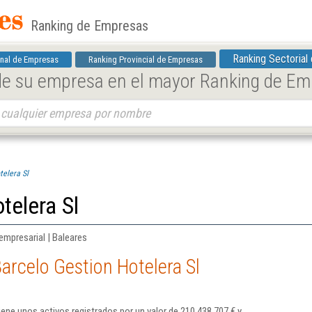
Ranking de Empresas
Ranking Sectorial
nal de Empresas
Ranking Provincial de Empresas
 de su empresa en el mayor Ranking de E
telera Sl
telera Sl
empresarial | Baleares
arcelo Gestion Hotelera Sl
iene unos activos registrados por un valor de 210.438.707 € y