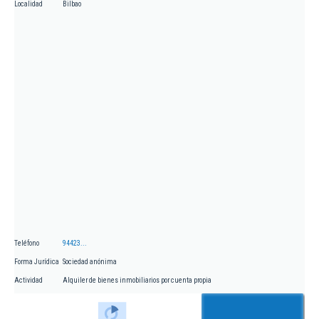
Localidad
Bilbao
Teléfono
94423...
Forma Jurídica
Sociedad anónima
Actividad
Alquiler de bienes inmobiliarios por cuenta propia