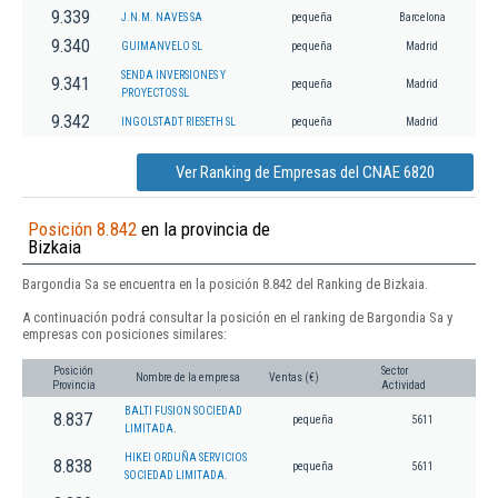
9.339
J.N.M. NAVES SA
pequeña
Barcelona
9.340
GUIMANVELO SL
pequeña
Madrid
SENDA INVERSIONES Y
9.341
pequeña
Madrid
PROYECTOS SL
9.342
INGOLSTADT RIESETH SL
pequeña
Madrid
Ver Ranking de Empresas del CNAE 6820
Posición 8.842
en la provincia de
Bizkaia
Bargondia Sa se encuentra en la posición 8.842 del Ranking de Bizkaia.
A continuación podrá consultar la posición en el ranking de Bargondia Sa y
empresas con posiciones similares:
Posición
Sector
Nombre de la empresa
Ventas (€)
Provincia
Actividad
BALTI FUSION SOCIEDAD
8.837
pequeña
5611
LIMITADA.
HIKEI ORDUÑA SERVICIOS
8.838
pequeña
5611
SOCIEDAD LIMITADA.