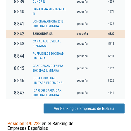
8.839
DUNOR SL
pequeña
4639
PANADERIA MENDIZABAL
8.840
pequeña
1071
SL
LONCHA&LONCHA 2018
8.841
pequeña
4727
SOCIEDAD LIMITADA.
8.842
BARGONDIA SA
pequeña
6820
CANAL AUDIOVISUAL
8.843
pequeña
5916
BIZKAIA SL
PURPLE BLOB SOCIEDAD
8.844
pequeña
6290
LIMITADA.
GRAFICAS AMOREBIETA
8.845
pequeña
1812
SOCIEDAD LIMITADA
DOBAX SOCIEDAD
8.846
pequeña
8622
LIMITADA PROFESIONAL
IBARDEGI GARRAIOAK
8.847
pequeña
4941
SOCIEDAD LIMITADA.
Ver Ranking de Empresas de Bizkaia
Posición 370.228
en el Ranking de
Empresas Españolas