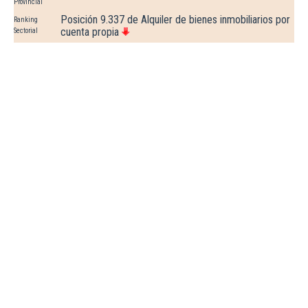
Provincial
Posición 9.337 de Alquiler de bienes inmobiliarios por
Ranking
cuenta propia
Sectorial