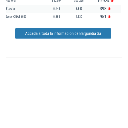
19.924
Nacional
350.304
370.228
398
Bizkaia
8.444
8.842
951
Sector CNAE 6820
8.386
9.337
Acceda a toda la información de Bargondia Sa