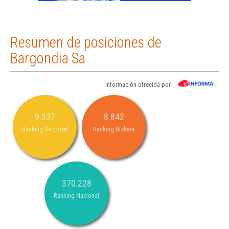
Resumen de posiciones de
Bargondia Sa
Información ofrecida por
9.337
8.842
Ranking Sectorial
Ranking Bizkaia
370.228
Ranking Nacional