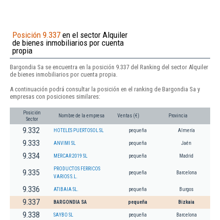
Posición 9.337
en el sector Alquiler
de bienes inmobiliarios por cuenta
propia
Bargondia Sa se encuentra en la posición 9.337 del Ranking del sector Alquiler
de bienes inmobiliarios por cuenta propia.
A continuación podrá consultar la posición en el ranking de Bargondia Sa y
empresas con posiciones similares:
Posición
Nombre de la empresa
Ventas (€)
Provincia
Sector
9.332
HOTELES PUERTOSOL SL
pequeña
Almería
9.333
ANVIMI SL
pequeña
Jaén
9.334
MERCAR 2019 SL
pequeña
Madrid
PRODUCTOS FERRICOS
9.335
pequeña
Barcelona
VARIOS S.L.
9.336
ATIBAIA SL.
pequeña
Burgos
9.337
BARGONDIA SA
pequeña
Bizkaia
9.338
SAYBO SL
pequeña
Barcelona