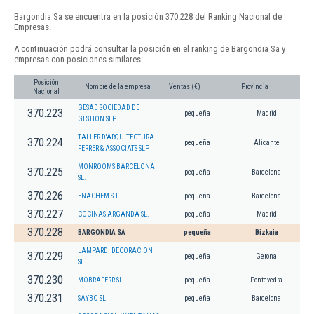
Bargondia Sa se encuentra en la posición 370.228 del Ranking Nacional de
Empresas.
A continuación podrá consultar la posición en el ranking de Bargondia Sa y
empresas con posiciones similares:
Posición
Nombre de la empresa
Ventas (€)
Provincia
Nacional
GESAD SOCIEDAD DE
370.223
pequeña
Madrid
GESTION SLP
TALLER D'ARQUITECTURA
370.224
pequeña
Alicante
FERRER & ASSOCIATS SLP
MONROOMS BARCELONA
370.225
pequeña
Barcelona
SL.
370.226
ENACHEM S.L.
pequeña
Barcelona
370.227
COCINAS ARGANDA SL.
pequeña
Madrid
370.228
BARGONDIA SA
pequeña
Bizkaia
LAMPARDI DECORACION
370.229
pequeña
Gerona
SL.
370.230
MOBRAFERR SL
pequeña
Pontevedra
370.231
SAYBO SL
pequeña
Barcelona