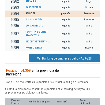
9.282
ATIBAIA SL.
pequeña
Burgos
9.283
BARGONDIA SA
pequeña
Bizkaia
9.284
SAYBO SL
pequeña
Barcelona
9.285
J.N.M. NAVES SA
pequeña
Barcelona
9.286
GUIMANVELO SL
pequeña
Madrid
SENDA INVERSIONES Y
9.287
pequeña
Madrid
PROYECTOS SL
9.288
INGOLSTADT RIESETH SL
pequeña
Madrid
9.289
HOTEL ORDESA S A
pequeña
Huesca
Ver Ranking de Empresas del CNAE 6820
Posición 54.369
en la provincia de
Barcelona
Saybo Sl se encuentra en la posición 54.369 del Ranking de Barcelona.
A continuación podrá consultar la posición en el ranking de Saybo Sl y
empresas con posiciones similares:
Posición
Sector
Nombre de la empresa
Ventas (€)
Provincia
Actividad