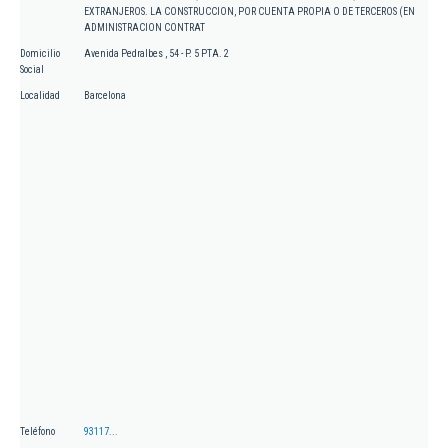
EXTRANJEROS. LA CONSTRUCCION, POR CUENTA PROPIA O DE TERCEROS (EN
ADMINISTRACION CONTRAT
Domicilio
Avenida Pedralbes , 54 - P. 5 PTA. 2
Social
Localidad
Barcelona
Teléfono
93117...