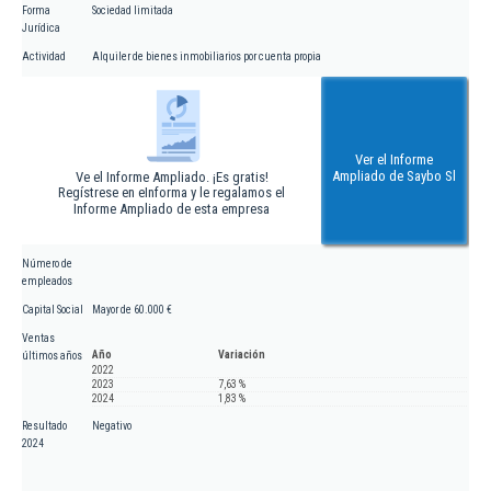
Forma
Sociedad limitada
Jurídica
Actividad
Alquiler de bienes inmobiliarios por cuenta propia
Ver el Informe
Ampliado de Saybo Sl
Ve el Informe Ampliado. ¡Es gratis!
Regístrese en eInforma y le regalamos el
Informe Ampliado de esta empresa
Número de
empleados
Capital Social
Mayor de 60.000 €
Ventas
Año
Variación
últimos años
2022
2023
7,63 %
2024
1,83 %
Resultado
Negativo
2024