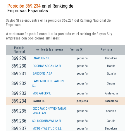
Posición 369.234
en el Ranking de
Empresas Españolas
Saybo Sl se encuentra en la posición 369.234 del Ranking Nacional de
Empresas.
A continuación podrá consultar la posición en el ranking de Saybo Sl y
empresas con posiciones similares:
Posición
Nombre de la empresa
Ventas (€)
Provincia
Nacional
369.229
ENACHEM S.L.
pequeña
Barcelona
369.230
COCINAS ARGANDA SL.
pequeña
Madrid
369.231
BARGONDIA SA
pequeña
Bizkaia
LAMPARDI DECORACION
369.232
pequeña
Gerona
SL.
369.233
MOBRAFERR SL
pequeña
Pontevedra
369.234
SAYBO SL
pequeña
Barcelona
DECORACION Y VENTANAS
369.235
pequeña
Cáceres
MORALA SL.
369.236
SOLUCIONES VALKA SL.
pequeña
Coruña
369.237
MC DENTAL STUDIO S.L.
pequeña
Barcelona