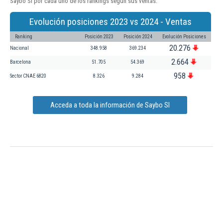
Saybo Sl por cada uno de los rankings según sus ventas:
Evolución posiciones 2023 vs 2024 - Ventas
Ranking
Posición 2023
Posición 2024
Evolución Posiciones
20.276
Nacional
348.958
369.234
2.664
Barcelona
51.705
54.369
958
Sector CNAE 6820
8.326
9.284
Acceda a toda la información de Saybo Sl