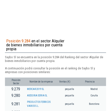
Posición 9.284
en el sector Alquiler
de bienes inmobiliarios por cuenta
propia
Saybo Sl se encuentra en la posición 9.284 del Ranking del sector Alquiler de
bienes inmobiliarios por cuenta propia.
A continuación podrá consultar la posición en el ranking de Saybo Sl y
empresas con posiciones similares:
Posición
Nombre de la empresa
Ventas (€)
Provincia
Sector
9.279
MERCAR 2019 SL
pequeña
Madrid
9.280
ASESORIA SERVA SL
pequeña
Coruña
PRODUCTOS FERRICOS
9.281
pequeña
Barcelona
VARIOS S.L.