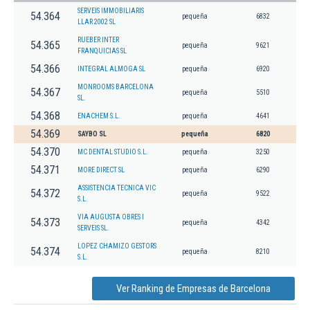
SERVEIS IMMOBILIARIS
54.364
pequeña
6832
LLAR 2002 SL
RUEBER INTER
54.365
pequeña
9621
FRANQUICIAS SL
54.366
INTEGRAL ALMOGA SL
pequeña
6920
MONROOMS BARCELONA
54.367
pequeña
5510
SL.
54.368
ENACHEM S.L.
pequeña
4641
54.369
SAYBO SL
pequeña
6820
54.370
MC DENTAL STUDIO S.L.
pequeña
3250
54.371
MORE DIRECT SL
pequeña
6290
ASSISTENCIA TECNICA VIC
54.372
pequeña
9522
S.L.
VIA AUGUSTA OBRES I
54.373
pequeña
4342
SERVEIS SL.
LOPEZ CHAMIZO GESTORS
54.374
pequeña
8210
S.L.
Ver Ranking de Empresas de Barcelona