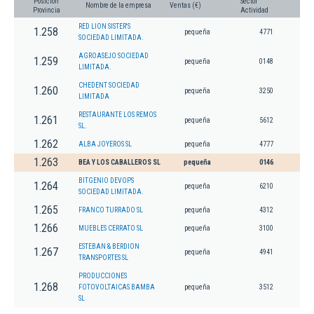
Posición
Sector
Nombre de la empresa
Ventas (€)
Provincia
Actividad
RED LION SISTER'S
1.258
pequeña
4771
SOCIEDAD LIMITADA.
AGROASEJO SOCIEDAD
1.259
pequeña
0148
LIMITADA.
CHEDENT SOCIEDAD
1.260
pequeña
3250
LIMITADA
RESTAURANTE LOS REMOS
1.261
pequeña
5612
SL.
1.262
ALBA JOYEROS SL
pequeña
4777
1.263
BEA Y LOS CABALLEROS SL
pequeña
0146
BITGENIO DEVOPS
1.264
pequeña
6210
SOCIEDAD LIMITADA.
1.265
FRANCO TURRADO SL
pequeña
4312
1.266
MUEBLES CERRATO SL
pequeña
3100
ESTEBAN & BERDION
1.267
pequeña
4941
TRANSPORTES SL
PRODUCCIONES
1.268
FOTOVOLTAICAS BAMBA
pequeña
3512
SL