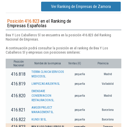
Ver Ranking de Empresas de Zamora
Posición 416.823
en el Ranking de
Empresas Españolas
Bea Y Los Caballeros Sl se encuentra en la posición 416.823 del Ranking
Nacional de Empresas.
A continuación podrá consultar la posición en el ranking de Bea Y Los
Caballeros Sl y empresas con posiciones similares:
Posición
Nombre de la empresa
Ventas (€)
Provincia
Nacional
TIERRA CLINICA SERVICIOS
416.818
pequeña
Madrid
MEDICOS SL.
416.819
LIMPIEZAS ARLEKYN SL
pequeña
Valladolid
EMENDARE
416.820
CONSERVACION
pequeña
Madrid
RESTAURACION SL.
AMGER PROJECT
416.821
pequeña
Barcelona
MANAGEMENT SL.
416.822
KUNDI 50 SL.
pequeña
Barcelona
416.823
BEA Y LOS CABALLEROS SL
pequeña
Zamora