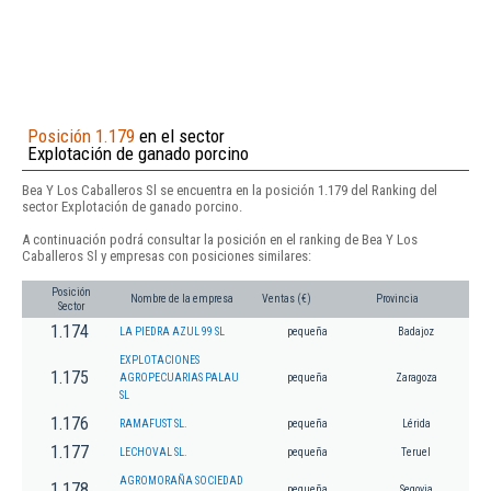
Posición 1.179
en el sector
Explotación de ganado porcino
Bea Y Los Caballeros Sl se encuentra en la posición 1.179 del Ranking del
sector Explotación de ganado porcino.
A continuación podrá consultar la posición en el ranking de Bea Y Los
Caballeros Sl y empresas con posiciones similares:
Posición
Nombre de la empresa
Ventas (€)
Provincia
Sector
1.174
LA PIEDRA AZUL 99 SL
pequeña
Badajoz
EXPLOTACIONES
1.175
AGROPECUARIAS PALAU
pequeña
Zaragoza
SL
1.176
RAMAFUST SL.
pequeña
Lérida
1.177
LECHOVAL SL.
pequeña
Teruel
AGROMORAÑA SOCIEDAD
1.178
pequeña
Segovia