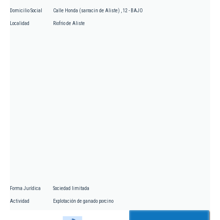
Domicilio Social
Calle Honda (sarracin de Aliste) , 12 - BAJO
Localidad
Riofrio de Aliste
Forma Jurídica
Sociedad limitada
Actividad
Explotación de ganado porcino