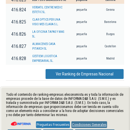
VERSATIL CENTRE MEDIC
416.824
pequeña
Gerona
ESTETIC SL.
CLAR OPTICS PER UNA
416.825
pequeña
Barcelona
VISIO MES CLARA S.L.
LA OFICINA TAPAS Y MAS
416.826
pequeña
Burgos
SL.
ALMACENES CASA
416.827
pequeña
Castellon
PITARCH SL
GESTIEM LOGISTICA
416.828
pequeña
Madrid
EMPRESARIAL SL.
Ver Ranking de Empresas Nacional
Todo el contenido de ranking-empresas.eleconomista.es y toda la información de
empresas procede de la base de datos de INFORMA D&B S.A.U. (S.M.E.) y es
tratada y suministrada por INFORMA D&B S.A.U. (S.M.E.). En todo caso, la
información de empresas que proporcionamos debe ser tenida en cuenta sólo
como un elemento más a considerar a la hora de adoptar decisiones comerciales
y no debe por tanto determinar las mismas.
Preguntas Frecuentes
Condiciones Generales