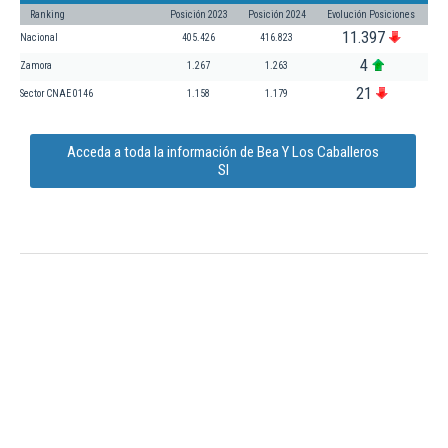
Ranking
Posición 2023
Posición 2024
Evolución Posiciones
11.397
Nacional
405.426
416.823
4
Zamora
1.267
1.263
21
Sector CNAE 0146
1.158
1.179
Acceda a toda la información de Bea Y Los Caballeros
Sl