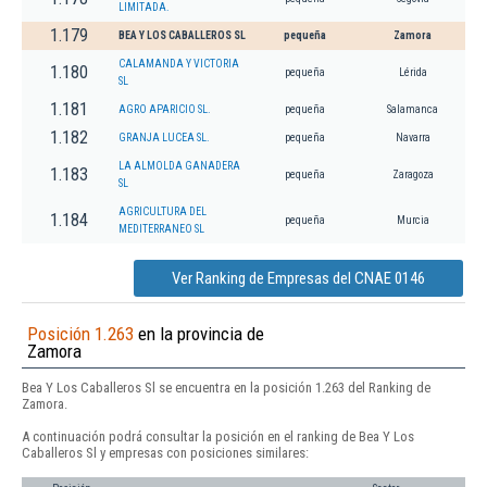
LIMITADA.
1.179
BEA Y LOS CABALLEROS SL
pequeña
Zamora
CALAMANDA Y VICTORIA
1.180
pequeña
Lérida
SL
1.181
AGRO APARICIO SL.
pequeña
Salamanca
1.182
GRANJA LUCEA SL.
pequeña
Navarra
LA ALMOLDA GANADERA
1.183
pequeña
Zaragoza
SL
AGRICULTURA DEL
1.184
pequeña
Murcia
MEDITERRANEO SL
Ver Ranking de Empresas del CNAE 0146
Posición 1.263
en la provincia de
Zamora
Bea Y Los Caballeros Sl se encuentra en la posición 1.263 del Ranking de
Zamora.
A continuación podrá consultar la posición en el ranking de Bea Y Los
Caballeros Sl y empresas con posiciones similares: