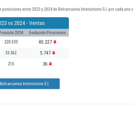
 posiciones entre 2023 y 2024 de Belcarcuines Interiorisme S.l. por cada uno 
023 vs 2024 - Ventas
Posición 2024
Evolución Posiciones
40.227
220.533
5.747
33.362
36
215
elcarcuines Interiorisme S.l.