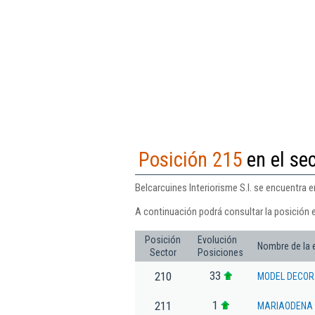
Posición 215
en el sec
Belcarcuines Interiorisme S.l. se encuentra e
A continuación podrá consultar la posición e
Posición
Evolución
Nombre de la
Sector
Posiciones
33
210
MODEL DECOR
1
211
MARIAODENA E