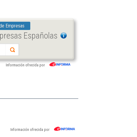
 de Empresas
mpresas Españolas
Información ofrecida por
Información ofrecida por