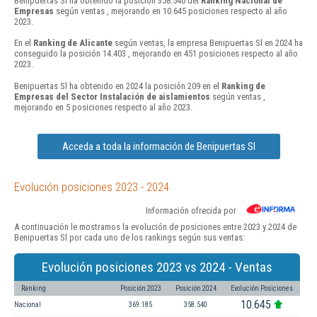
Benipuertas Sl ha obtenido la posición 358.540 del
Ranking Nacional de
Empresas
según ventas , mejorando en 10.645 posiciones respecto al año
2023.
En el
Ranking de Alicante
según ventas, la empresa Benipuertas Sl en 2024 ha
conseguido la posición 14.403 , mejorando en 451 posiciones respecto al año
2023.
Benipuertas Sl ha obtenido en 2024 la posición 209 en el
Ranking de
Empresas del Sector Instalación de aislamientos
según ventas ,
mejorando en 5 posiciones respecto al año 2023.
Acceda a toda la información de Benipuertas Sl
Evolución posiciones 2023 - 2024
Información ofrecida por
A continuación le mostramos la evolución de posiciones entre 2023 y 2024 de
Benipuertas Sl por cada uno de los rankings según sus ventas:
Evolución posiciones 2023 vs 2024 - Ventas
Ranking
Posición 2023
Posición 2024
Evolución Posiciones
10.645
Nacional
369.185
358.540