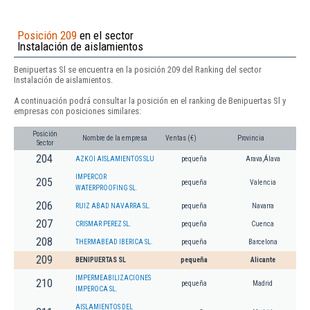
Posición 209
en el sector
Instalación de aislamientos
Benipuertas Sl se encuentra en la posición 209 del Ranking del sector
Instalación de aislamientos.
A continuación podrá consultar la posición en el ranking de Benipuertas Sl y
empresas con posiciones similares:
Posición
Nombre de la empresa
Ventas (€)
Provincia
Sector
204
AZKOI AISLAMIENTOS SLU
pequeña
Arava,Álava
IMPERCOR
205
pequeña
Valencia
WATERPROOFING SL.
206
RUIZ ABAD NAVARRA SL.
pequeña
Navarra
207
CRISMAR PEREZ SL.
pequeña
Cuenca
208
THERMABEAD IBERICA SL.
pequeña
Barcelona
209
BENIPUERTAS SL
pequeña
Alicante
IMPERMEABILIZACIONES
210
pequeña
Madrid
IMPEROCA SL.
AISLAMIENTOS DEL