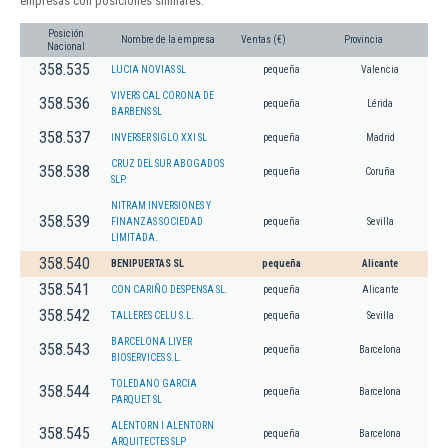
empresas con posiciones similares:
Posición
Nombre de la empresa
Ventas (€)
Provincia
Nacional
358.535
LUCIA NOVIAS SL
pequeña
Valencia
VIVERS CAL CORONA DE
358.536
pequeña
Lérida
BARBENS SL
358.537
INVERSER SIGLO XXI SL
pequeña
Madrid
CRUZ DEL SUR ABOGADOS
358.538
pequeña
Coruña
SLP.
NITRAM INVERSIONES Y
358.539
FINANZAS SOCIEDAD
pequeña
Sevilla
LIMITADA.
358.540
BENIPUERTAS SL
pequeña
Alicante
358.541
CON CARIÑO DESPENSA SL.
pequeña
Alicante
358.542
TALLERES CELU S.L.
pequeña
Sevilla
BARCELONA LIVER
358.543
pequeña
Barcelona
BIOSERVICES S.L.
TOLEDANO GARCIA
358.544
pequeña
Barcelona
PARQUET SL
ALENTORN I ALENTORN
358.545
pequeña
Barcelona
ARQUITECTES SLP