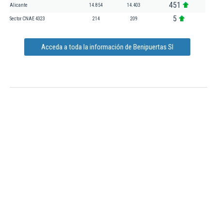
451
Alicante
14.854
14.403
5
Sector CNAE 4323
214
209
Acceda a toda la información de Benipuertas Sl