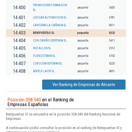
PROMOCHESS FORMACION
14.400
pequeña
5630
SL.
14.401
LEVICAR AUTOMOCION SL.
pequeña
4781
14.402
CANTERAS LA CAÑADA SL
pequeña
0811
14.403
BENIPUERTAS SL
pequeña
4323
14.404
CON CARIÑO DESPENSA SL.
pequeña
5611
14.405
RGE ALLON SL.
pequeña
2512
14.406
FUENCOTRANS SL
pequeña
4752
14.407
LOBOCOM SISTEMAS SL
pequeña
6220
14.408
ASPELX LACID SL
pequeña
6831
Ver Ranking de Empresas de Alicante
Posición 358.540
en el Ranking de
Empresas Españolas
Benipuertas Sl se encuentra en la posición 358.540 del Ranking Nacional de
Empresas.
A continuación podrá consultar la posición en el ranking de Benipuertas Sl y