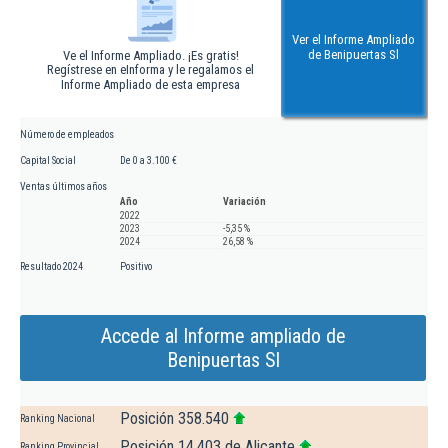
Ver el Informe Ampliado
de Benipuertas Sl
Ve el Informe Ampliado. ¡Es gratis!
Regístrese en eInforma y le regalamos el
Informe Ampliado de esta empresa
Número de empleados
Capital Social
De 0 a 3.100 €
Ventas últimos años
Año
Variación
2022
2023
-5,35 %
2024
26,58 %
Resultado 2024
Positivo
Accede al Informe ampliado de
Benipuertas Sl
Posición 358.540
Ranking Nacional
Posición 14.403 de Alicante
Ranking Provincial