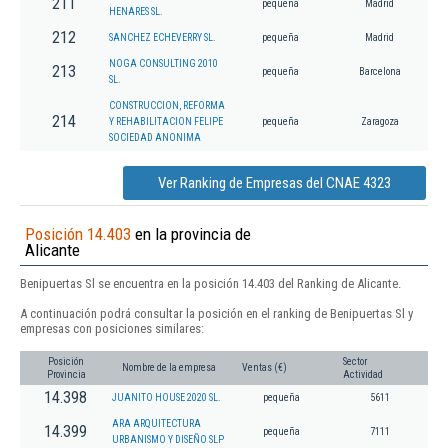
211
pequeña
Madrid
HENARES SL.
212
SANCHEZ ECHEVERRY SL.
pequeña
Madrid
NOGA CONSULTING 2010
213
pequeña
Barcelona
SL.
CONSTRUCCION, REFORMA
214
Y REHABILITACION FELIPE
pequeña
Zaragoza
SOCIEDAD ANONIMA
Ver Ranking de Empresas del CNAE 4323
Posición 14.403
en la provincia de
Alicante
Benipuertas Sl se encuentra en la posición 14.403 del Ranking de Alicante.
A continuación podrá consultar la posición en el ranking de Benipuertas Sl y
empresas con posiciones similares:
Posición
Sector
Nombre de la empresa
Ventas (€)
Provincia
Actividad
14.398
JUANITO HOUSE 2020 SL.
pequeña
5611
ARA ARQUITECTURA
14.399
pequeña
7111
URBANISMO Y DISEÑO SLP