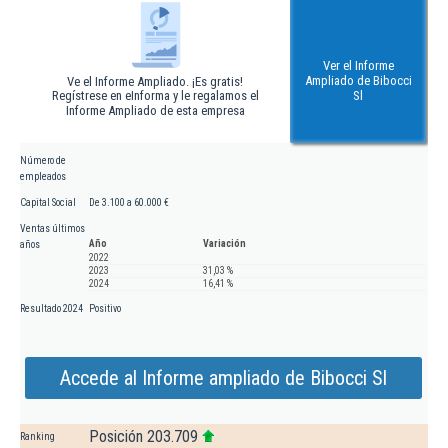
Ver el Informe
Ampliado de Bibocci
Ve el Informe Ampliado. ¡Es gratis!
Regístrese en eInforma y le regalamos el
Sl
Informe Ampliado de esta empresa
Número de
empleados
Capital Social
De 3.100 a 60.000 €
Ventas últimos
Año
Variación
años
2022
2023
31,03 %
2024
16,41 %
Resultado 2024
Positivo
Accede al Informe ampliado de Bibocci Sl
Posición 203.709
Ranking