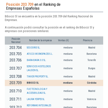
Posición 203.709
en el Ranking de
Empresas Españolas
Bibocci Sl se encuentra en la posición 203.709 del Ranking Nacional de
Empresas.
A continuación podrá consultar la posición en el ranking de Bibocci Sl y
empresas con posiciones similares:
Posición
Nombre de la empresa
Ventas (€)
Provincia
Nacional
203.704
SEGODRID SL.
mediana
Madrid
203.705
ATICCO WORKSPACES S.L.
mediana
Barcelona
203.706
BARA-BARA 3.0 SL.
mediana
Tenerife
SERVICIOS HOSTELEROS
203.707
mediana
Burgos
LAUDEN SL.
203.708
TINVER PROPERTY SL.
mediana
Madrid
203.709
BIBOCCI SL
mediana
Córdoba
FUE TECNOLOGIA Y
203.710
mediana
Madrid
ACCESIBILIDAD SL.
203.711
LAURA YERPES SL
mediana
Valencia
REFORMAS INTEGRALES
203.712
mediana
Barcelona