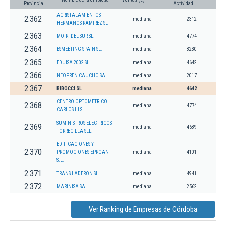
Provincia
Actividad
ACRISTALAMIENTOS
2.362
mediana
2312
HERMANOS RAMIREZ SL
2.363
MOIRI DEL SUR SL.
mediana
4774
2.364
ESMEETING SPAIN SL.
mediana
8230
2.365
EDUISA 2002 SL
mediana
4642
2.366
NEOPREN CAUCHO SA
mediana
2017
2.367
BIBOCCI SL
mediana
4642
CENTRO OPTOMETRICO
2.368
mediana
4774
CARLOS III SL
SUMINISTROS ELECTRICOS
2.369
mediana
4689
TORRECILLA SLL.
EDIFICACIONES Y
2.370
PROMOCIONES EPROAN
mediana
4101
S.L.
2.371
TRANS LADERON SL.
mediana
4941
2.372
MARINISA SA
mediana
2562
Ver Ranking de Empresas de Córdoba