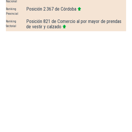
Nacional
Posición 2.367 de Córdoba
Ranking
Provincial
Posición 821 de Comercio al por mayor de prendas
Ranking
de vestir y calzado
Sectorial