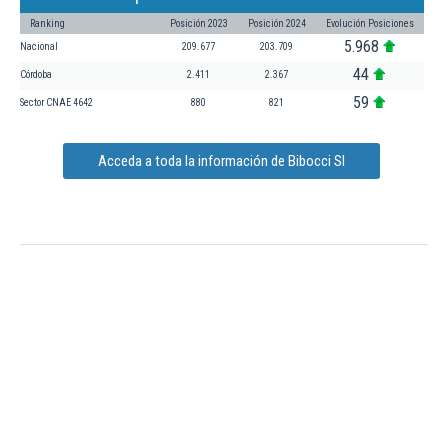
Ranking
Posición 2023
Posición 2024
Evolución Posiciones
5.968
Nacional
209.677
203.709
44
Córdoba
2.411
2.367
59
Sector CNAE 4642
880
821
Acceda a toda la información de Bibocci Sl