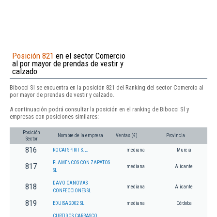
Posición 821
en el sector Comercio
al por mayor de prendas de vestir y
calzado
Bibocci Sl se encuentra en la posición 821 del Ranking del sector Comercio al
por mayor de prendas de vestir y calzado.
A continuación podrá consultar la posición en el ranking de Bibocci Sl y
empresas con posiciones similares:
Posición
Nombre de la empresa
Ventas (€)
Provincia
Sector
816
ROCAI SPIRIT S.L.
mediana
Murcia
FLAMENCOS CON ZAPATOS
817
mediana
Alicante
SL
DAVO CANOVAS
818
mediana
Alicante
CONFECCIONES SL
819
EDUISA 2002 SL
mediana
Córdoba
CURTIDOS CARRASCO