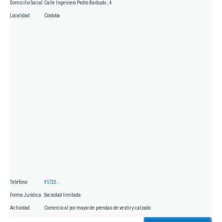
Domicilio Social
Calle Ingeniero Pedro Barbudo , 4
Localidad
Cordoba
Teléfono
95720...
Forma Jurídica
Sociedad limitada
Actividad
Comercio al por mayor de prendas de vestir y calzado