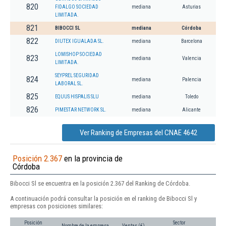
820
FIDALGO SOCIEDAD
mediana
Asturias
LIMITADA.
821
BIBOCCI SL
mediana
Córdoba
822
DIUTEX IGUALADA SL.
mediana
Barcelona
LOMISHOP SOCIEDAD
823
mediana
Valencia
LIMITADA.
SEYPREL SEGURIDAD
824
mediana
Palencia
LABORAL SL.
825
EQUUS HISPALIS SLU
mediana
Toledo
826
PIMESTAR NETWORK SL.
mediana
Alicante
Ver Ranking de Empresas del CNAE 4642
Posición 2.367
en la provincia de
Córdoba
Bibocci Sl se encuentra en la posición 2.367 del Ranking de Córdoba.
A continuación podrá consultar la posición en el ranking de Bibocci Sl y
empresas con posiciones similares:
Posición
Sector
Nombre de la empresa
Ventas (€)