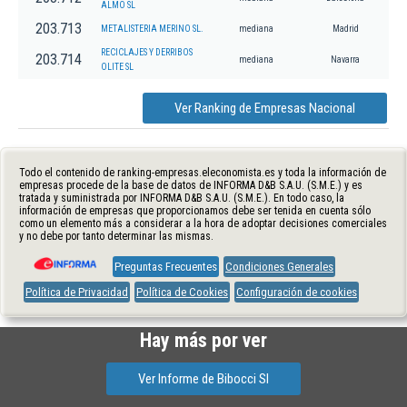
ALMO SL
203.713
METALISTERIA MERINO SL.
mediana
Madrid
RECICLAJES Y DERRIBOS
203.714
mediana
Navarra
OLITE SL
Ver Ranking de Empresas Nacional
Todo el contenido de ranking-empresas.eleconomista.es y toda la información de
empresas procede de la base de datos de INFORMA D&B S.A.U. (S.M.E.) y es
tratada y suministrada por INFORMA D&B S.A.U. (S.M.E.). En todo caso, la
información de empresas que proporcionamos debe ser tenida en cuenta sólo
como un elemento más a considerar a la hora de adoptar decisiones comerciales
y no debe por tanto determinar las mismas.
Preguntas Frecuentes
Condiciones Generales
Política de Privacidad
Política de Cookies
Configuración de cookies
Hay más por ver
Ver Informe de Bibocci Sl