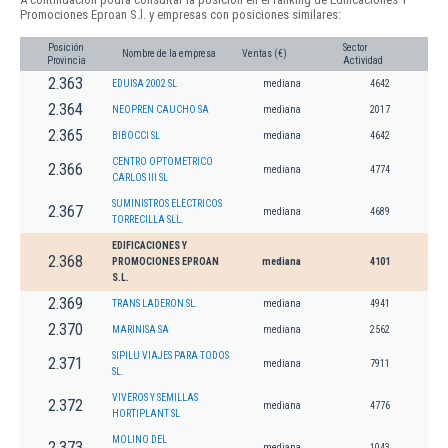
Promociones Eproan S.l. y empresas con posiciones similares:
Posición
Sector
Nombre de la empresa
Ventas (€)
Provincia
Actividad
2.363
EDUISA 2002 SL
mediana
4642
2.364
NEOPREN CAUCHO SA
mediana
2017
2.365
BIBOCCI SL
mediana
4642
CENTRO OPTOMETRICO
2.366
mediana
4774
CARLOS III SL
SUMINISTROS ELECTRICOS
2.367
mediana
4689
TORRECILLA SLL.
EDIFICACIONES Y
2.368
PROMOCIONES EPROAN
mediana
4101
S.L.
2.369
TRANS LADERON SL.
mediana
4941
2.370
MARINISA SA
mediana
2562
SIPILU VIAJES PARA TODOS
2.371
mediana
7911
SL.
VIVEROS Y SEMILLAS
2.372
mediana
4776
HORTIPLANT SL
MOLINO DEL
2.373
mediana
1043