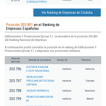
GUADALQUIVIR SLU
Ver Ranking de Empresas de Córdoba
Posición 203.801
en el Ranking de
Empresas Españolas
Edificaciones Y Promociones Eproan S.l. se encuentra en la posición 203.801
del Ranking Nacional de Empresas.
A continuación podrá consultar la posición en el ranking de Edificaciones Y
Promociones Eproan S.l. y empresas con posiciones similares:
Posición
Nombre de la empresa
Ventas (€)
Provincia
Nacional
ELECTRICA VINALESA
203.796
mediana
Valencia
S.COOP. VALENCIANA
INSTALACIONES
203.797
PIROCLIMA 2007 SOCIEDAD
mediana
Granada
LIMITADA.
203.798
JACQUES CATERING SL
mediana
Barcelona
PROMOCION MAS VENTAS
203.799
mediana
Madrid
SA