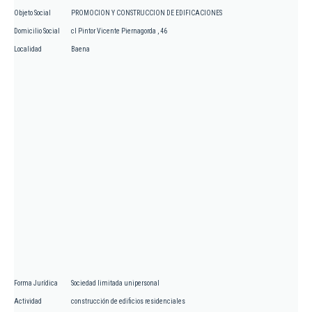
Objeto Social
PROMOCION Y CONSTRUCCION DE EDIFICACIONES
Domicilio Social
cl Pintor Vicente Piernagorda , 46
Localidad
Baena
Forma Jurídica
Sociedad limitada unipersonal
Actividad
construcción de edificios residenciales