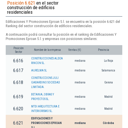
Posición 6.621
en el sector
construcción de edificios
residenciales
Edificaciones Y Promociones Eproan S.l. se encuentra en la posición 6.621 del
Ranking del sector construcción de edificios residenciales.
A continuación podrá consultar la posición en el ranking de Edificaciones Y
Promociones Eproan S.l. y empresas con posiciones similares:
Posición
Nombre de la empresa
Ventas (€)
Provincia
Sector
CONSTRUCCIONES ALDEA
6.616
mediana
La Rioja
RINCON SL.
6.617
AURELMA SL
mediana
Salamanca
CONSTRUCCIONS JULI
6.618
GABARDINO SOCIEDAD
mediana
Gerona
LIMITADA.
BETANIA, OBRAS Y
6.619
mediana
Madrid
PROYECTOS SL.
MTDI ARQUITECTURA E
6.620
mediana
Madrid
INTERIORISMO SL.
EDIFICACIONES Y
6.621
PROMOCIONES EPROAN
mediana
Córdoba
S.L.