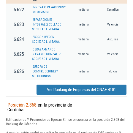
INNOVA REPARACIONES Y
6.622
mediana
Castellon
REFORMAS SL.
REPARACIONES
6.623
INTEGRALES COLLADO
mediana
Valencia
SOCIEDAD LIMITADA.
ECOCON REFORM
6.624
mediana
Asturias
SOCIEDAD LIMITADA.
OBRAS ARMANDO
6.625
NAVARRO GONZALEZ
mediana
Valencia
SOCIEDAD LIMITADA.
EUROPA DE
6.626
CONSTRUCCIONES Y
mediana
Murcia
SOLUCIONES SL.
Ver Ranking de Empresas del CNAE 4101
Posición 2.368
en la provincia de
Córdoba
Edificaciones Y Promociones Eproan S.l. se encuentra en la posición 2.368 del
Ranking de Córdoba.
A continuación podrá consultar la posición en el ranking de Edificaciones Y