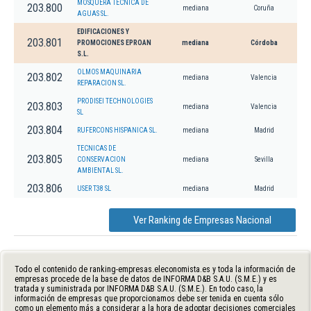
MOSQUERA TECNICA DE
203.800
mediana
Coruña
AGUAS SL.
EDIFICACIONES Y
203.801
PROMOCIONES EPROAN
mediana
Córdoba
S.L.
OLMOS MAQUINARIA
203.802
mediana
Valencia
REPARACION SL.
PRODISEI TECHNOLOGIES
203.803
mediana
Valencia
SL
203.804
RUFERCONS HISPANICA SL.
mediana
Madrid
TECNICAS DE
203.805
CONSERVACION
mediana
Sevilla
AMBIENTAL SL.
203.806
USER T38 SL
mediana
Madrid
Ver Ranking de Empresas Nacional
Todo el contenido de ranking-empresas.eleconomista.es y toda la información de
empresas procede de la base de datos de INFORMA D&B S.A.U. (S.M.E.) y es
tratada y suministrada por INFORMA D&B S.A.U. (S.M.E.). En todo caso, la
información de empresas que proporcionamos debe ser tenida en cuenta sólo
como un elemento más a considerar a la hora de adoptar decisiones comerciales