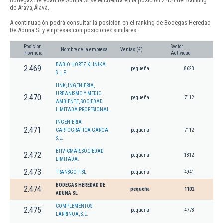
Bodegas Heredad De Aduna Sl se encuentra en la posición 2.474 del Ranking
de Arava,Álava.
A continuación podrá consultar la posición en el ranking de Bodegas Heredad
De Aduna Sl y empresas con posiciones similares:
Posición
Sector
Nombre de la empresa
Ventas (€)
Provincia
Actividad
BABIO HORTZ KLINIKA
2.469
pequeña
8623
S.L.P.
HNK, INGENIERIA,
URBANISMO Y MEDIO
2.470
pequeña
7112
AMBIENTE, SOCIEDAD
LIMITADA PROFESIONAL.
INGENIERIA
2.471
CARTOGRAFICA GAROA
pequeña
7112
S.L.
ETIVICMAR, SOCIEDAD
2.472
pequeña
1812
LIMITADA.
2.473
TRANSGOTI SL
pequeña
4941
BODEGAS HEREDAD DE
2.474
pequeña
1102
ADUNA SL
COMPLEMENTOS
2.475
pequeña
4778
LARRINOA, S.L.