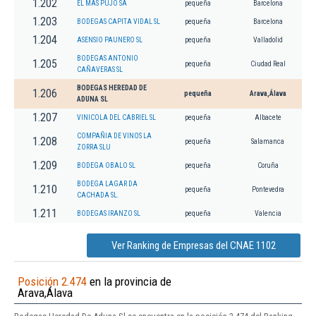
1.202
EL MAS PUJO SA
pequeña
Barcelona
1.203
BODEGAS CAPITA VIDAL SL
pequeña
Barcelona
1.204
ASENSIO PAUNERO SL
pequeña
Valladolid
BODEGAS ANTONIO
1.205
pequeña
Ciudad Real
CAÑAVERAS SL
BODEGAS HEREDAD DE
1.206
pequeña
Arava,Álava
ADUNA SL
1.207
VINICOLA DEL CABRIEL SL
pequeña
Albacete
COMPAÑIA DE VINOS LA
1.208
pequeña
Salamanca
ZORRA SLU
1.209
BODEGA OBALO SL
pequeña
Coruña
BODEGA LAGAR DA
1.210
pequeña
Pontevedra
CACHADA SL.
1.211
BODEGAS IRANZO SL
pequeña
Valencia
Ver Ranking de Empresas del CNAE 1102
Posición 2.474
en la provincia de
Arava,Álava