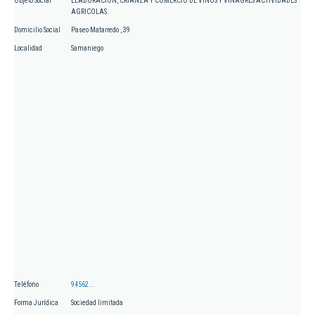
Objeto Social
ELABORACION, CRIANZA Y COMERCIO DE VINOS Y VINAGRES ACTIVIDADES
AGRICOLAS.
Domicilio Social
Paseo Matarredo , 39
Localidad
Samaniego
Teléfono
94562...
Forma Jurídica
Sociedad limitada