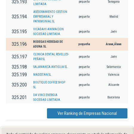
325.193
pequeña
Tarragona
LIMITADA.
ASESORAMIENTO GESTION
325.194
EMPRESARIAL Y
pequeña
Madrid
PATRIMONIAL SL
VICADAHI ANIMACION
325.195
pequeña
Jaén
SOCIEDAD LIMITADA.
BODEGAS HEREDAD DE
325.196
pequeña
Arava,Álava
ADUNA SL
CLINICA DENTAL REVELLES-
325.197
pequeña
Jaén
PEÑAS SL
325.198
SALAMANCA ANTIGUA SL.
pequeña
Salamanca
325.199
MADESTAN SL
pequeña
Valencia
BOUTIQUE COFFEE SHOP
325.200
pequeña
Alicante
SL.
DA VINCI ENERGIA
325.201
pequeña
Barcelona
SOCIEDAD LIMITADA.
Ver Ranking de Empresas Nacional