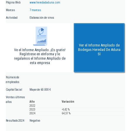
Página Web
www.heredadaduna.com
Marcas
7 marcas
Actividad
Elaboración de vinos
Ver el Informe Ampliado de
Bodegas Heredad De Aduna
Ve el Informe Ampliado. ¡Es gratis!
Regístrese en eInforma y le
Sl
regalamos el Informe Ampliado de
esta empresa
Número de
empleados
Capital Social
Mayor de 60.000 €
Ventas últimos
Año
Variación
años
2022
2023
-4,42 %
2024
64,51 %
Resultado 2024
Negativo