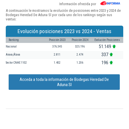
Información ofrecida por
A continuación le mostramos la evolución de posiciones entre 2023 y 2024 de
Bodegas Heredad De Aduna Sl por cada uno de los rankings según sus
ventas:
Evolución posiciones 2023 vs 2024 - Ventas
Ranking
Posición 2023
Posición 2024
Evolución Posiciones
51.149
Nacional
376.345
325.196
337
Arava,Álava
2.811
2.474
196
Sector CNAE 1102
1.402
1.206
Acceda a toda la información de Bodegas Heredad De
Aduna Sl