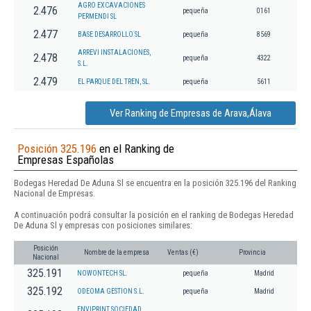
AGRO EXCAVACIONES
2.476
pequeña
0161
PERMENDI SL
2.477
BASE DESARROLLO SL
pequeña
8569
ARREVI INSTALACIONES,
2.478
pequeña
4322
S.L.
2.479
EL PARQUE DEL TREN, SL.
pequeña
5611
Ver Ranking de Empresas de Arava,Álava
Posición 325.196
en el Ranking de
Empresas Españolas
Bodegas Heredad De Aduna Sl se encuentra en la posición 325.196 del Ranking
Nacional de Empresas.
A continuación podrá consultar la posición en el ranking de Bodegas Heredad
De Aduna Sl y empresas con posiciones similares:
Posición
Nombre de la empresa
Ventas (€)
Provincia
Nacional
325.191
NOWONTECH SL.
pequeña
Madrid
325.192
ODEOMA GESTION S.L.
pequeña
Madrid
ENVIPRINT SOCIEDAD