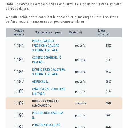
Hotel Los Arcos De Almonacid Sl se encuentra en la posición 1.189 del Ranking
de Guadalajara.
A continuación podrá consultar la posición en el ranking de Hotel Los Arcos
De Almonacid Sl y empresas con posiciones similares:
Posición
Sector
Nombre de la empresa
Ventas (€)
Provincia
Actividad
MECANIZADOS DE
1.184
PRECISION Y CALIDAD
pequeña
2562
SOCIEDAD LIMITADA.
CONSTRUCCIONES RUIZ
1.185
pequeña
4101
PAVON SL
ESTUDIO NUEVO ALOVERA,
1.186
pequeña
6832
SOCIEDAD LIMITADA.
1.187
GESFISCAL SL
pequeña
6920
BMA INVER 2016 SOCIEDAD
1.188
pequeña
6832
LIMITADA.
HOTEL LOS ARCOS DE
1.189
pequeña
5510
ALMONACID SL
PSICOTECNICO CASTILLA
1.190
pequeña
8699
SL
PERSOPRINT SOCIEDAD
1.191
pequeña
4642