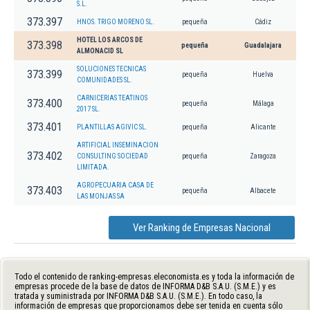
S.L.
373.397
HNOS. TRIGO MORENO SL.
pequeña
Cádiz
HOTEL LOS ARCOS DE
373.398
pequeña
Guadalajara
ALMONACID SL
SOLUCIONES TECNICAS
373.399
pequeña
Huelva
COMUNIDADES SL.
CARNICERIAS TEATINOS
373.400
pequeña
Málaga
2017 SL.
373.401
PLANTILLAS AGIVIC SL.
pequeña
Alicante
ARTIFICIAL INSEMINACION
373.402
CONSULTING SOCIEDAD
pequeña
Zaragoza
LIMITADA.
AGROPECUARIA CASA DE
373.403
pequeña
Albacete
LAS MONJAS SA
Ver Ranking de Empresas Nacional
Todo el contenido de ranking-empresas.eleconomista.es y toda la información de
empresas procede de la base de datos de INFORMA D&B S.A.U. (S.M.E.) y es
tratada y suministrada por INFORMA D&B S.A.U. (S.M.E.). En todo caso, la
información de empresas que proporcionamos debe ser tenida en cuenta sólo