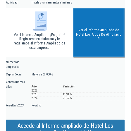
Actividad
Hoteles y alojamientos similares
Ver el Informe Ampliado de
Hotel Los Arcos De Almonacid
Ve el Informe Ampliado. ¡Es gratis!
Regístrese en eInforma y le
Sl
regalamos el Informe Ampliado de
esta empresa
Número de
empleados
Capital Social
Mayor de 60.000 €
Ventas últimos
Año
Variación
años
2022
2023
11,91 %
2024
21,57 %
Resultado 2024
Positivo
Accede al Informe ampliado de Hotel Los