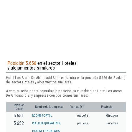
Posición 5.656
en el sector Hoteles
y alojamientos similares
Hotel Los Arcos De Almonacid Sl se encuentra en la posición 5.656 del Ranking
del sector Hoteles y alojamientos similares.
A continuación podrá consultar la posición en el ranking de Hotel Los Arcos
De Almonacid Sl y empresas con posiciones similares:
Posición
Nombre de la empresa
Ventas (€)
Provincia
Sector
5.651
ROOMS PORT SL.
pequeña
Gipuzkoa
5.652
RIALB DE QUERALBS SL
pequeña
Barcelona
HOSTAL FONCALADA