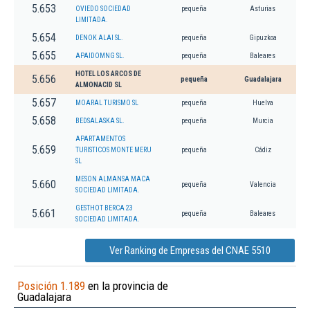
5.653
OVIEDO SOCIEDAD
pequeña
Asturias
LIMITADA.
5.654
DENOK ALAI SL.
pequeña
Gipuzkoa
5.655
APAIDOMNG SL.
pequeña
Baleares
HOTEL LOS ARCOS DE
5.656
pequeña
Guadalajara
ALMONACID SL
5.657
MOARAL TURISMO SL
pequeña
Huelva
5.658
BEDSALASKA SL.
pequeña
Murcia
APARTAMENTOS
5.659
TURISTICOS MONTE MERU
pequeña
Cádiz
SL
MESON ALMANSA MACA
5.660
pequeña
Valencia
SOCIEDAD LIMITADA.
GESTHOT BERCA 23
5.661
pequeña
Baleares
SOCIEDAD LIMITADA.
Ver Ranking de Empresas del CNAE 5510
Posición 1.189
en la provincia de
Guadalajara