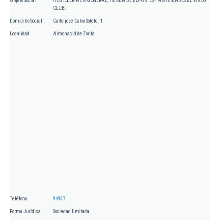
Objeto Social
HOSTELERIA EN GENERAL, TIENDA DE DEPORTES Y ASTIVIDADES DE VIDEO
CLUB.
Domicilio Social
Calle jose Calvo Sotelo , 1
Localidad
Almonacid de Zorita
Teléfono
94937...
Forma Jurídica
Sociedad limitada