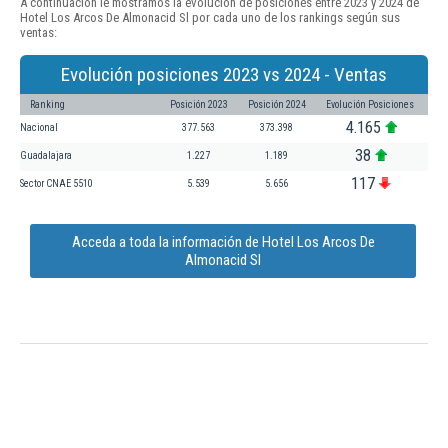
A continuación le mostramos la evolución de posiciones entre 2023 y 2024 de
Hotel Los Arcos De Almonacid Sl por cada uno de los rankings según sus
ventas:
Evolución posiciones 2023 vs 2024 - Ventas
Ranking
Posición 2023
Posición 2024
Evolución Posiciones
4.165
Nacional
377.563
373.398
38
Guadalajara
1.227
1.189
117
Sector CNAE 5510
5.539
5.656
Acceda a toda la información de Hotel Los Arcos De
Almonacid Sl