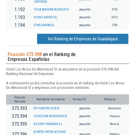
LIMITADA.
1.192
TOCA MADERA MUEBLES SL
pequeña
4755
1.193
ACENZ ENERGY SL.
pequeña
3515
1.194
STAR-CARPAS SL.
pequeña
7739
Ver Ranking de Empresas de Guadalajara
Posición 373.398
en el Ranking de
Empresas Españolas
Hotel Los Arcos De Almonacid Sl se encuentra en la posición 373.398 del
Ranking Nacional de Empresas.
A continuación podrá consultar la posición en el ranking de Hotel Los Arcos
De Almonacid Sl y empresas con posiciones similares:
Posición
Nombre de la empresa
Ventas (€)
Provincia
Nacional
373.393
EIX HABITAT BCN SL.
pequeña
Barcelona
373.394
HOSTELERA MONEGROS SL
pequeña
Huesca
373.395
AZORIN Y MARSAN S.L.
pequeña
Murcia
BORPEX INSTALACIONES
373.396
pequeña
Badajoz