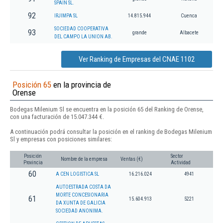
SPAIN SL.
92
IRJIMPA SL
14.815.944
Cuenca
SOCIEDAD COOPERATIVA
93
grande
Albacete
DEL CAMPO LA UNION AB.
Ver Ranking de Empresas del CNAE 1102
Posición 65
en la provincia de
Orense
Bodegas Milenium Sl se encuentra en la posición 65 del Ranking de Orense,
con una facturación de 15.047.344 €.
A continuación podrá consultar la posición en el ranking de Bodegas Milenium
Sl y empresas con posiciones similares:
Posición
Sector
Nombre de la empresa
Ventas (€)
Provincia
Actividad
60
A CEN LOGISTICA SL
16.216.024
4941
AUTOESTRADA COSTA DA
MORTE CONCESIONARIA
61
15.604.913
5221
DA XUNTA DE GALICIA
SOCIEDAD ANONIMA.