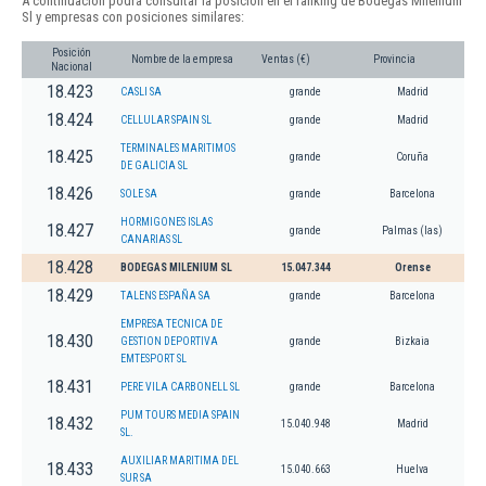
A continuación podrá consultar la posición en el ranking de Bodegas Milenium
Sl y empresas con posiciones similares:
Posición
Nombre de la empresa
Ventas (€)
Provincia
Nacional
18.423
CASLI SA
grande
Madrid
18.424
CELLULAR SPAIN SL
grande
Madrid
TERMINALES MARITIMOS
18.425
grande
Coruña
DE GALICIA SL
18.426
SOLE SA
grande
Barcelona
HORMIGONES ISLAS
18.427
grande
Palmas (las)
CANARIAS SL
18.428
BODEGAS MILENIUM SL
15.047.344
Orense
18.429
TALENS ESPAÑA SA
grande
Barcelona
EMPRESA TECNICA DE
18.430
GESTION DEPORTIVA
grande
Bizkaia
EMTESPORT SL
18.431
PERE VILA CARBONELL SL
grande
Barcelona
PUM TOURS MEDIA SPAIN
18.432
15.040.948
Madrid
SL.
AUXILIAR MARITIMA DEL
18.433
15.040.663
Huelva
SUR SA