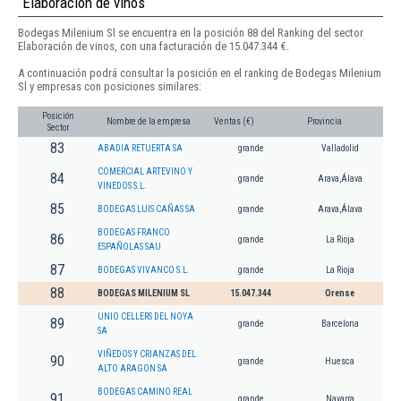
Elaboración de vinos
Bodegas Milenium Sl se encuentra en la posición 88 del Ranking del sector
Elaboración de vinos, con una facturación de 15.047.344 €.
A continuación podrá consultar la posición en el ranking de Bodegas Milenium
Sl y empresas con posiciones similares:
Posición
Nombre de la empresa
Ventas (€)
Provincia
Sector
83
ABADIA RETUERTA SA
grande
Valladolid
COMERCIAL ARTEVINO Y
84
grande
Arava,Álava
VINEDOS S.L.
85
BODEGAS LUIS CAÑAS SA
grande
Arava,Álava
BODEGAS FRANCO
86
grande
La Rioja
ESPAÑOLAS SAU
87
BODEGAS VIVANCO S.L.
grande
La Rioja
88
BODEGAS MILENIUM SL
15.047.344
Orense
UNIO CELLERS DEL NOYA
89
grande
Barcelona
SA
VIÑEDOS Y CRIANZAS DEL
90
grande
Huesca
ALTO ARAGON SA
BODEGAS CAMINO REAL
91
grande
Navarra