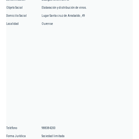
Objeto Social
Elaboración y distribución de vinos.
Domicilio Social
Lugar Santa cruz de Arrabaldo , 49
Localidad
Ourense
Teléfono
988384200
Forma Jurídica
Sociedad limitada