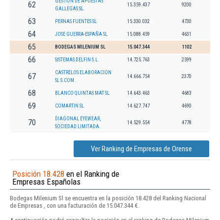
GESTION DE APUESTAS
62
15.359.437
9200
GALLEGAS SL.
63
PERNAS FUENTES SL
15.330.032
4730
64
JOSE GUERRA-ESPAÑA SL
15.088.459
4631
65
BODEGAS MILENIUM SL
15.047.344
1102
66
SISTEMAS DELFIN S.L.
14.725.763
2599
CASTRELOS ELABORACION
67
14.666.754
2370
SL S.COM.
68
BLANCO QUINTAS MAT SL
14.643.463
4683
69
COMARTIN SL
14.627.747
4690
DIAGONAL EYEWEAR,
70
14.529.554
4778
SOCIEDAD LIMITADA.
Ver Ranking de Empresas de Orense
Posición 18.428
en el Ranking de
Empresas Españolas
Bodegas Milenium Sl se encuentra en la posición 18.428 del Ranking Nacional
de Empresas , con una facturación de 15.047.344 €.