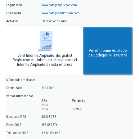
Página Web
www.bodegasgallegas.com
Otras Webs
www.bodegasmilenium.com
Actividad
Elaboración de vinos
Ver el Informe Ampliado
de Bodegas Milenium Sl
Ve el Informe Ampliado. ¡Es gratis!
Regístrese en eInforma y le regalamos el
Informe Ampliado de esta empresa
Número de empleados
Capital Social
600.000 €
Ventas últimos años
Año
Variación
2023
2024
-23,96 %
Resultado 2025
35.923,75 €
Ebitda 2025
485.534,77 €
Total Activo 2025
4.842.794,62 €