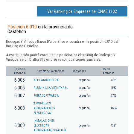
Ver Ranking de Empresas del CNAE 1102
Posición 6.010
en la provincia de
Castellon
Bodegas Y Viñedos Baron D'alba Sl se encuentra en la posición 6.010 del
Ranking de Castellon.
A continuación podrá consultar la posición en el ranking de Bodegas Y
Viñedos Baron D'alba Sl y empresas con posiciones similares:
Posición
Sector
Nombre de la empresa
Ventas (€)
Provincia
Actividad
6.005
ALPE ANIMACIO SL
pequeña
9329
6.006
ALUMINIS LA VERNITXA SL
pequeña
4332
6.007
JOIRA SOFTWARE SL
pequeña
4740
SUMINISTROS
6.008
AUTOMATISMOS
pequeña
4664
ELECTRICOS SL.
INSTALACIONES
6.009
ELECTRICAS-
pequeña
4321
AUTOMATISMOS VACH SL