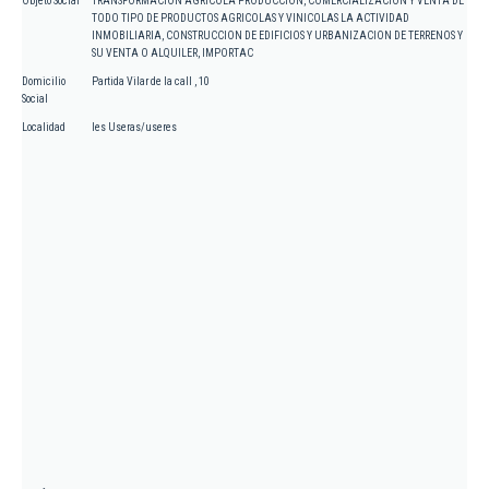
Objeto Social
TRANSFORMACION AGRICOLA PRODUCCION, COMERCIALIZACION Y VENTA DE
TODO TIPO DE PRODUCTOS AGRICOLAS Y VINICOLAS LA ACTIVIDAD
INMOBILIARIA, CONSTRUCCION DE EDIFICIOS Y URBANIZACION DE TERRENOS Y
SU VENTA O ALQUILER, IMPORTAC
Domicilio
Partida Vilar de la call , 10
Social
Localidad
les Useras/useres