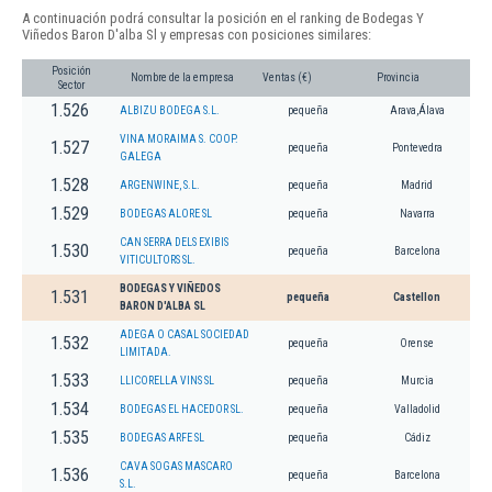
A continuación podrá consultar la posición en el ranking de Bodegas Y
Viñedos Baron D'alba Sl y empresas con posiciones similares:
Posición
Nombre de la empresa
Ventas (€)
Provincia
Sector
1.526
ALBIZU BODEGA S.L.
pequeña
Arava,Álava
VINA MORAIMA S. COOP.
1.527
pequeña
Pontevedra
GALEGA
1.528
ARGENWINE, S.L.
pequeña
Madrid
1.529
BODEGAS ALORE SL
pequeña
Navarra
CAN SERRA DELS EXIBIS
1.530
pequeña
Barcelona
VITICULTORS SL.
BODEGAS Y VIÑEDOS
1.531
pequeña
Castellon
BARON D'ALBA SL
ADEGA O CASAL SOCIEDAD
1.532
pequeña
Orense
LIMITADA.
1.533
LLICORELLA VINS SL
pequeña
Murcia
1.534
BODEGAS EL HACEDOR SL.
pequeña
Valladolid
1.535
BODEGAS ARFE SL
pequeña
Cádiz
CAVA SOGAS MASCARO
1.536
pequeña
Barcelona
S.L.