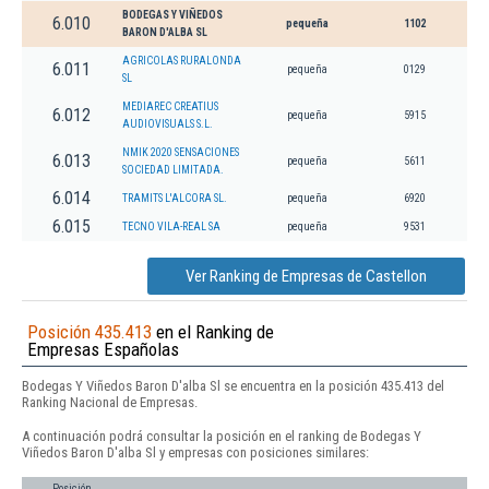
BODEGAS Y VIÑEDOS
6.010
pequeña
1102
BARON D'ALBA SL
AGRICOLAS RURALONDA
6.011
pequeña
0129
SL
MEDIAREC CREATIUS
6.012
pequeña
5915
AUDIOVISUALS S.L.
NMIK 2020 SENSACIONES
6.013
pequeña
5611
SOCIEDAD LIMITADA.
6.014
TRAMITS L'ALCORA SL.
pequeña
6920
6.015
TECNO VILA-REAL SA
pequeña
9531
Ver Ranking de Empresas de Castellon
Posición 435.413
en el Ranking de
Empresas Españolas
Bodegas Y Viñedos Baron D'alba Sl se encuentra en la posición 435.413 del
Ranking Nacional de Empresas.
A continuación podrá consultar la posición en el ranking de Bodegas Y
Viñedos Baron D'alba Sl y empresas con posiciones similares:
Posición