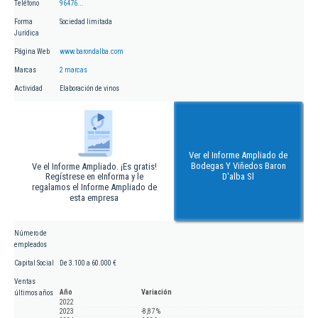
Teléfono
96476...
Forma
Sociedad limitada
Jurídica
Página Web
www.barondalba.com
Marcas
2 marcas
Actividad
Elaboración de vinos
Ver el Informe Ampliado de
Bodegas Y Viñedos Baron
Ve el Informe Ampliado. ¡Es gratis!
Regístrese en eInforma y le
D'alba Sl
regalamos el Informe Ampliado de
esta empresa
Número de
empleados
Capital Social
De 3.100 a 60.000 €
Ventas
Año
Variación
últimos años
2022
2023
-8,87 %