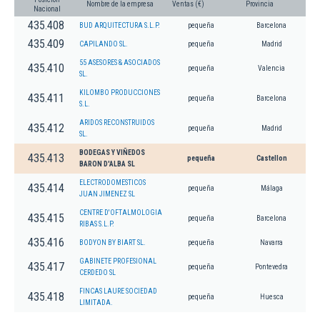
Nombre de la empresa
Ventas (€)
Provincia
Nacional
435.408
BUD ARQUITECTURA S.L.P.
pequeña
Barcelona
435.409
CAPILANDO SL.
pequeña
Madrid
55 ASESORES & ASOCIADOS
435.410
pequeña
Valencia
SL.
KILOMBO PRODUCCIONES
435.411
pequeña
Barcelona
S.L.
ARIDOS RECONSTRUIDOS
435.412
pequeña
Madrid
SL.
BODEGAS Y VIÑEDOS
435.413
pequeña
Castellon
BARON D'ALBA SL
ELECTRODOMESTICOS
435.414
pequeña
Málaga
JUAN JIMENEZ SL
CENTRE D'OFTALMOLOGIA
435.415
pequeña
Barcelona
RIBAS S.L.P.
435.416
BODYON BY BIART SL.
pequeña
Navarra
GABINETE PROFESIONAL
435.417
pequeña
Pontevedra
CERDEDO SL
FINCAS LAURE SOCIEDAD
435.418
pequeña
Huesca
LIMITADA.