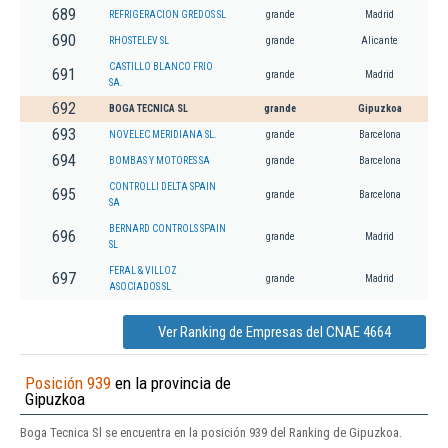
689
REFRIGERACION GREDOS SL
grande
Madrid
690
RHOSTELEV SL
grande
Alicante
CASTILLO BLANCO FRIO
691
grande
Madrid
SA.
692
BOGA TECNICA SL
grande
Gipuzkoa
693
NOVELEC MERIDIANA SL.
grande
Barcelona
694
BOMBAS Y MOTORES SA
grande
Barcelona
CONTROLLI DELTA SPAIN
695
grande
Barcelona
SA
BERNARD CONTROLS SPAIN
696
grande
Madrid
SL
FERAL & VILLOZ
697
grande
Madrid
ASOCIADOS SL
Ver Ranking de Empresas del CNAE 4664
Posición 939
en la provincia de
Gipuzkoa
Boga Tecnica Sl se encuentra en la posición 939 del Ranking de Gipuzkoa.