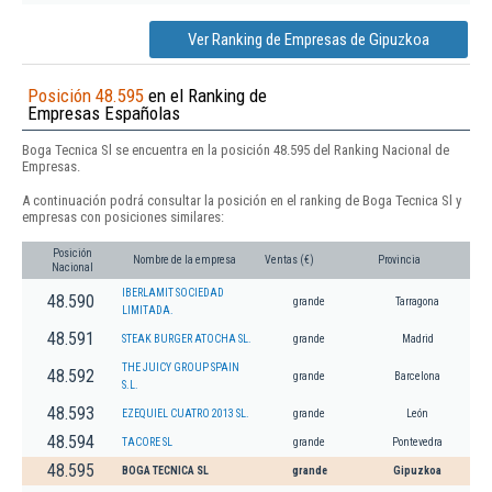
Ver Ranking de Empresas de Gipuzkoa
Posición 48.595
en el Ranking de
Empresas Españolas
Boga Tecnica Sl se encuentra en la posición 48.595 del Ranking Nacional de
Empresas.
A continuación podrá consultar la posición en el ranking de Boga Tecnica Sl y
empresas con posiciones similares:
Posición
Nombre de la empresa
Ventas (€)
Provincia
Nacional
IBERLAMIT SOCIEDAD
48.590
grande
Tarragona
LIMITADA.
48.591
STEAK BURGER ATOCHA SL.
grande
Madrid
THE JUICY GROUP SPAIN
48.592
grande
Barcelona
S.L.
48.593
EZEQUIEL CUATRO 2013 SL.
grande
León
48.594
TACORE SL
grande
Pontevedra
48.595
BOGA TECNICA SL
grande
Gipuzkoa