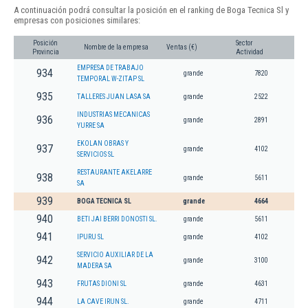
A continuación podrá consultar la posición en el ranking de Boga Tecnica Sl y
empresas con posiciones similares:
Posición
Sector
Nombre de la empresa
Ventas (€)
Provincia
Actividad
EMPRESA DE TRABAJO
934
grande
7820
TEMPORAL W-ZITAP SL
935
TALLERES JUAN LASA SA
grande
2522
INDUSTRIAS MECANICAS
936
grande
2891
YURRE SA
EKOLAN OBRAS Y
937
grande
4102
SERVICIOS SL
RESTAURANTE AKELARRE
938
grande
5611
SA
939
BOGA TECNICA SL
grande
4664
940
BETI JAI BERRI DONOSTI SL.
grande
5611
941
IPURU SL
grande
4102
SERVICIO AUXILIAR DE LA
942
grande
3100
MADERA SA
943
FRUTAS DIONI SL
grande
4631
944
LA CAVE IRUN SL.
grande
4711