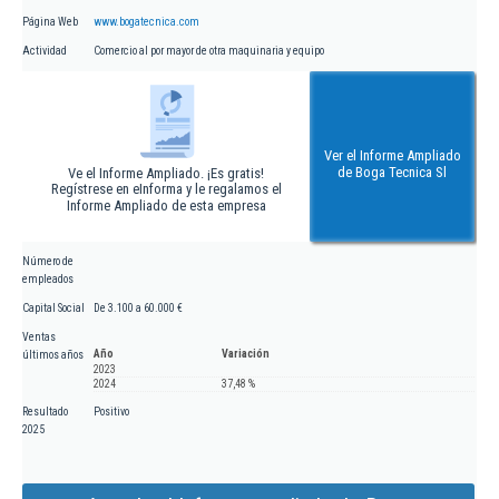
Página Web
www.bogatecnica.com
Actividad
Comercio al por mayor de otra maquinaria y equipo
Ver el Informe Ampliado
de Boga Tecnica Sl
Ve el Informe Ampliado. ¡Es gratis!
Regístrese en eInforma y le regalamos el
Informe Ampliado de esta empresa
Número de
empleados
Capital Social
De 3.100 a 60.000 €
Ventas
Año
Variación
últimos años
2023
2024
37,48 %
Resultado
Positivo
2025