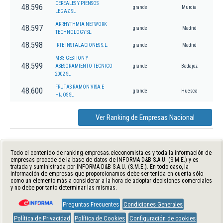
CEREALES Y PIENSOS
48.596
grande
Murcia
LEGAZ SL
ARRHYTHMIA NETWORK
48.597
grande
Madrid
TECHNOLOGY SL.
48.598
IRTE INSTALACIONES S.L.
grande
Madrid
MB3-GESTION Y
48.599
ASESORAMIENTO TECNICO
grande
Badajoz
2002 SL
FRUTAS RAMON VISA E
48.600
grande
Huesca
HIJOS SL
Ver Ranking de Empresas Nacional
Todo el contenido de ranking-empresas.eleconomista.es y toda la información de
empresas procede de la base de datos de INFORMA D&B S.A.U. (S.M.E.) y es
tratada y suministrada por INFORMA D&B S.A.U. (S.M.E.). En todo caso, la
información de empresas que proporcionamos debe ser tenida en cuenta sólo
como un elemento más a considerar a la hora de adoptar decisiones comerciales
y no debe por tanto determinar las mismas.
Preguntas Frecuentes
Condiciones Generales
Política de Privacidad
Política de Cookies
Configuración de cookies