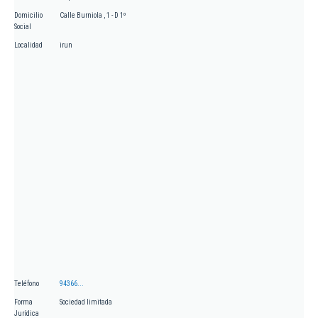
Domicilio
Calle Burniola , 1 - D 1º
Social
Localidad
irun
Teléfono
94366...
Forma
Sociedad limitada
Jurídica