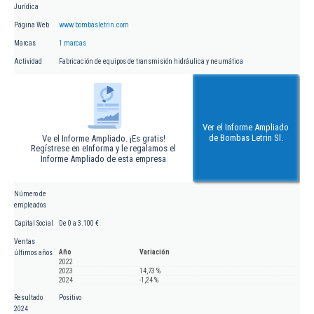
Jurídica
Página Web
www.bombasletrin.com
Marcas
1 marcas
Actividad
Fabricación de equipos de transmisión hidráulica y neumática
Ver el Informe Ampliado
de Bombas Letrin Sl.
Ve el Informe Ampliado. ¡Es gratis!
Regístrese en eInforma y le regalamos el
Informe Ampliado de esta empresa
Número de
empleados
Capital Social
De 0 a 3.100 €
Ventas
Año
Variación
últimos años
2022
2023
14,73 %
2024
-1,24 %
Resultado
Positivo
2024