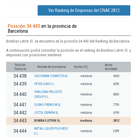
Ver Ranking de Empresas del CNAE 2812
Posición 34.443
en la provincia de
Barcelona
Bombas Letrin Sl. se encuentra en la posición 34.443 del Ranking de Barcelona.
A continuación podrá consultar la posición en el ranking de Bombas Letrin Sl. y
empresas con posiciones similares:
Posición
Sector
Nombre de la empresa
Ventas (€)
Provincia
Actividad
34.438
CAZCARRA COSMETICS SL
mediana
4645
34.439
PETER LEAD S.L.
mediana
6290
VPALOMA PROJECTS
34.440
mediana
6820
GROUP S.L.
34.441
DURAO PREMIUM SL
mediana
7739
34.442
JYCTEL ESPAÑA SL
mediana
6190
34.443
BOMBAS LETRIN SL.
mediana
2812
METAL.LIQUES PUIG-REIG
34.444
mediana
2599
S.L.