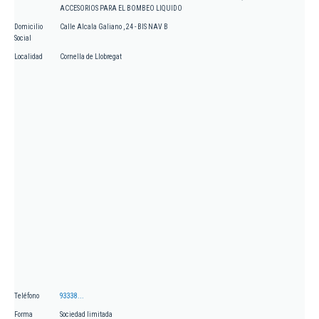
ACCESORIOS PARA EL BOMBEO LIQUIDO
Domicilio
Calle Alcala Galiano , 24 - BIS NAV B
Social
Localidad
Cornella de Llobregat
Teléfono
93338...
Forma
Sociedad limitada