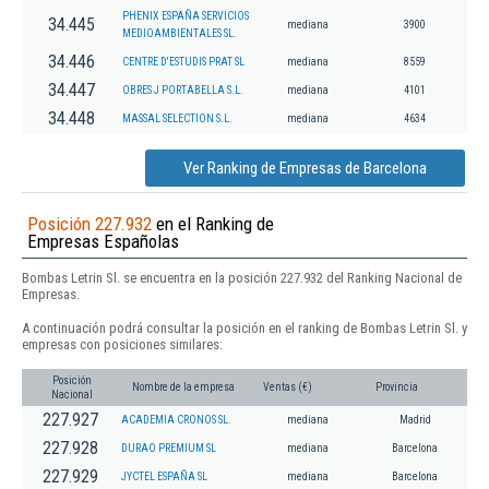
PHENIX ESPAÑA SERVICIOS
34.445
mediana
3900
MEDIOAMBIENTALES SL.
34.446
CENTRE D'ESTUDIS PRAT SL
mediana
8559
34.447
OBRES J PORTABELLA S.L.
mediana
4101
34.448
MASSAL SELECTION S.L.
mediana
4634
Ver Ranking de Empresas de Barcelona
Posición 227.932
en el Ranking de
Empresas Españolas
Bombas Letrin Sl. se encuentra en la posición 227.932 del Ranking Nacional de
Empresas.
A continuación podrá consultar la posición en el ranking de Bombas Letrin Sl. y
empresas con posiciones similares:
Posición
Nombre de la empresa
Ventas (€)
Provincia
Nacional
227.927
ACADEMIA CRONOS SL.
mediana
Madrid
227.928
DURAO PREMIUM SL
mediana
Barcelona
227.929
JYCTEL ESPAÑA SL
mediana
Barcelona