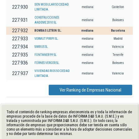
DEN MODULAR SOCIEDAD
227.930
mediana
Castellon
LIMITADA.
CONSTRUCCIONES
227.931
mediana
Baleares
ANDEME 2010 SL
227.932
BOMBAS LETRIN SL.
mediana
Barcelona
227.933
VERMUT PIRIPI SL.
mediana
Madrid
227.934
SIMBUS SL
mediana
Valencia
227.935
FONTANER 99 SL
mediana
Tenerife
227.936
FORNES VERGER SL.
mediana
Baleares
VIVIENDAS RIOS SOCIEDAD
227.937
mediana
Valencia
LIMITADA.
Ver Ranking de Empresas Nacional
Todo el contenido de ranking-empresas.eleconomista.es y toda la información de
empresas procede de la base de datos de INFORMA D&B S.A.U. (S.M.E.) y es
tratada y suministrada por INFORMA D&B S.A.U. (S.M.E.). En todo caso, la
información de empresas que proporcionamos debe ser tenida en cuenta sólo
como un elemento más a considerar a la hora de adoptar decisiones comerciales
y no debe por tanto determinar las mismas.