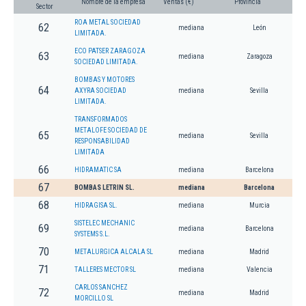
Nombre de la empresa
Ventas (€)
Provincia
Sector
ROA METAL SOCIEDAD
62
mediana
León
LIMITADA.
ECO PATSER ZARAGOZA
63
mediana
Zaragoza
SOCIEDAD LIMITADA.
BOMBAS Y MOTORES
64
AXYRA SOCIEDAD
mediana
Sevilla
LIMITADA.
TRANSFORMADOS
METALOFE SOCIEDAD DE
65
mediana
Sevilla
RESPONSABILIDAD
LIMITADA
66
HIDRAMATIC SA
mediana
Barcelona
67
BOMBAS LETRIN SL.
mediana
Barcelona
68
HIDRAGISA SL.
mediana
Murcia
SISTELEC MECHANIC
69
mediana
Barcelona
SYSTEMS S.L.
70
METALURGICA ALCALA SL
mediana
Madrid
71
TALLERES MECTOR SL
mediana
Valencia
CARLOS SANCHEZ
72
mediana
Madrid
MORCILLO SL