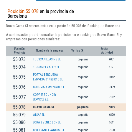
Posición 55.078
en la provincia de
Barcelona
Bravo Gama Sl se encuentra en la posición 55.078 del Ranking de Barcelona.
A continuación podrá consultar la posición en el ranking de Bravo Gama Sl y
empresas con posiciones similares:
Posición
Sector
Nombre de la empresa
Ventas (€)
Provincia
Actividad
55.073
TOUSCAN LEASING SL
pequeña
6831
55.074
STOCKNET VALLES SL.
pequeña
8121
PORTAL BERGUEDA
55.075
pequeña
1052
EMPRESA D'INSERCIO SL
55.076
COLOMA ARMENGOL S.L.
pequeña
7499
COPPER FOUNDRY
55.077
pequeña
7112
SERVICES S.L.
55.078
BRAVO GAMA SL
pequeña
9329
55.079
ALSAR SL
pequeña
6820
55.080
SODA & VENED BCN SL.
pequeña
5611
55.081
C VET SANT FRANCESC SLP
pequeña
7500