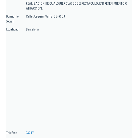
REALIZACION DE CUALQUIER CLASE DE ESPECTACULO, ENTRETENIMIENTO O
ATRACCION.
Domicilio
Calle Joaquim Valls , 35 - P. BJ
Social
Localidad
Barcelona
Teléfono
93247...