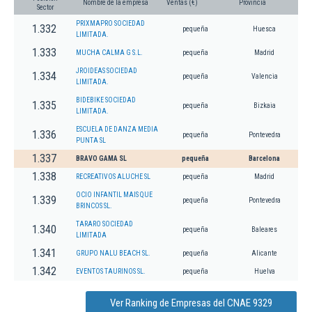
Nombre de la empresa
Ventas (€)
Provincia
Sector
PRIXMAPRO SOCIEDAD
1.332
pequeña
Huesca
LIMITADA.
1.333
MUCHA CALMA G S.L.
pequeña
Madrid
JROIDEAS SOCIEDAD
1.334
pequeña
Valencia
LIMITADA.
BIDEBIKE SOCIEDAD
1.335
pequeña
Bizkaia
LIMITADA.
ESCUELA DE DANZA MEDIA
1.336
pequeña
Pontevedra
PUNTA SL
1.337
BRAVO GAMA SL
pequeña
Barcelona
1.338
RECREATIVOS ALUCHE SL
pequeña
Madrid
OCIO INFANTIL MAIS QUE
1.339
pequeña
Pontevedra
BRINCOS SL.
TARARO SOCIEDAD
1.340
pequeña
Baleares
LIMITADA
1.341
GRUPO NALU BEACH SL.
pequeña
Alicante
1.342
EVENTOS TAURINOS SL.
pequeña
Huelva
Ver Ranking de Empresas del CNAE 9329