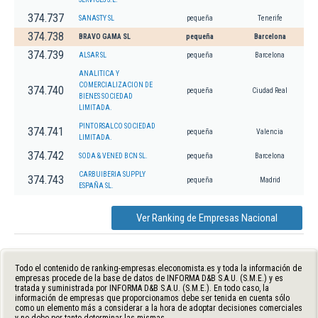
374.737
SANASTY SL
pequeña
Tenerife
374.738
BRAVO GAMA SL
pequeña
Barcelona
374.739
ALSAR SL
pequeña
Barcelona
ANALITICA Y
COMERCIALIZACION DE
374.740
pequeña
Ciudad Real
BIENES SOCIEDAD
LIMITADA.
PINTORSALCO SOCIEDAD
374.741
pequeña
Valencia
LIMITADA.
374.742
SODA & VENED BCN SL.
pequeña
Barcelona
CARBUIBERIA SUPPLY
374.743
pequeña
Madrid
ESPAÑA SL.
Ver Ranking de Empresas Nacional
Todo el contenido de ranking-empresas.eleconomista.es y toda la información de
empresas procede de la base de datos de INFORMA D&B S.A.U. (S.M.E.) y es
tratada y suministrada por INFORMA D&B S.A.U. (S.M.E.). En todo caso, la
información de empresas que proporcionamos debe ser tenida en cuenta sólo
como un elemento más a considerar a la hora de adoptar decisiones comerciales
y no debe por tanto determinar las mismas.