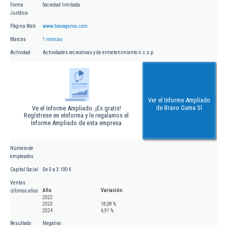
Forma
Sociedad limitada
Jurídica
Página Web
www.bravogama.com
Marcas
1 marcas
Actividad
Actividades recreativas y de entretenimiento n.c.o.p.
Ver el Informe Ampliado
de Bravo Gama Sl
Ve el Informe Ampliado. ¡Es gratis!
Regístrese en eInforma y le regalamos el
Informe Ampliado de esta empresa
Número de
empleados
Capital Social
De 0 a 3.100 €
Ventas
Año
Variación
últimos años
2022
2023
18,08 %
2024
6,91 %
Resultado
Negativo