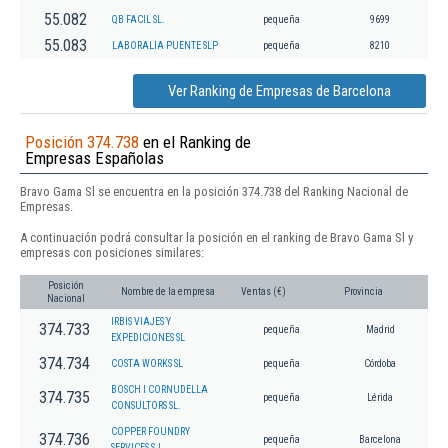
55.082
QB FACIL SL.
pequeña
9699
55.083
LABORALIA PUENTE SLP
pequeña
8210
Ver Ranking de Empresas de Barcelona
Posición 374.738
en el Ranking de
Empresas Españolas
Bravo Gama Sl se encuentra en la posición 374.738 del Ranking Nacional de
Empresas.
A continuación podrá consultar la posición en el ranking de Bravo Gama Sl y
empresas con posiciones similares:
Posición
Nombre de la empresa
Ventas (€)
Provincia
Nacional
IRBIS VIAJES Y
374.733
pequeña
Madrid
EXPEDICIONES SL
374.734
COSTA WORKS SL
pequeña
Córdoba
BOSCH I CORNUDELLA
374.735
pequeña
Lérida
CONSULTORS SL.
COPPER FOUNDRY
374.736
pequeña
Barcelona
SERVICES S.L.