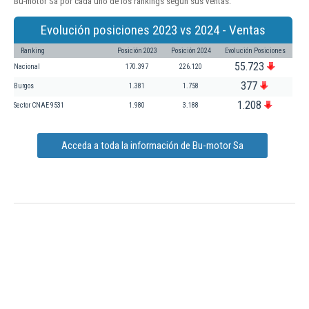
Bu-motor Sa por cada uno de los rankings según sus ventas:
Evolución posiciones 2023 vs 2024 - Ventas
Ranking
Posición 2023
Posición 2024
Evolución Posiciones
55.723
Nacional
170.397
226.120
377
Burgos
1.381
1.758
1.208
Sector CNAE 9531
1.980
3.188
Acceda a toda la información de Bu-motor Sa