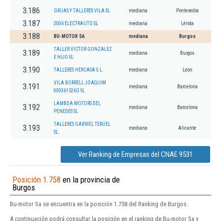
3.186
GRUAS Y TALLERES VILA SL
mediana
Pontevedra
3.187
2006 ELECTRAUTO SL
mediana
Lérida
3.188
BU-MOTOR SA
mediana
Burgos
TALLER VICTOR GONZALEZ
3.189
mediana
Burgos
E HIJO SL
3.190
TALLERES HERCASA S.L.
mediana
León
VILA BORRELL JOAQUIM
3.191
mediana
Barcelona
000361526G SL
LAMBDA MOTORS DEL
3.192
mediana
Barcelona
PENEDES SL
TALLERES GABRIEL TERUEL
3.193
mediana
Alicante
SL.
Ver Ranking de Empresas del CNAE 9531
Posición 1.758
en la provincia de
Burgos
Bu-motor Sa se encuentra en la posición 1.758 del Ranking de Burgos.
A continuación podrá consultar la posición en el ranking de Bu-motor Sa y