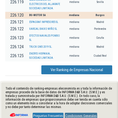
226.119
mediana
Sevilla
ELECTRICOS DEL ALJARAFE
SOCIEDAD LIMITADA.
226.120
BU-MOTOR SA
mediana
Burgos
226.121
ESPAGRAF IMPRESORES SL
mediana
Madrid
226.122
XARGAL BAIXO MIÑO SL
mediana
Pontevedra
EFECTOS NAVALES POMBO
226.123
mediana
Coruña
SL
226.124
TRUCK GMD 2019 SL.
mediana
Madrid
ENERYD HISPANIA,
226.125
mediana
Ciudad Real
SOCIEDAD LIMITADA.
Ver Ranking de Empresas Nacional
Todo el contenido de ranking-empresas.eleconomista.es y toda la información de
empresas procede de la base de datos de INFORMA D&B S.A.U. (S.M.E.) y es
tratada y suministrada por INFORMA D&B S.A.U. (S.M.E.). En todo caso, la
información de empresas que proporcionamos debe ser tenida en cuenta sólo
como un elemento más a considerar a la hora de adoptar decisiones comerciales
y no debe por tanto determinar las mismas.
Preguntas Frecuentes
Condiciones Generales