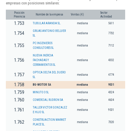
empresas con posiciones similares:
Posición
Sector
Nombre de la empresa
Ventas (€)
Provincia
Actividad
1.753
TUBULAR ARANDA SL.
mediana
5611
GRUAS ANTONIO BELLVER
1.754
mediana
7732
SL
PC INGENIEROS
1.755
mediana
7112
CONSULTORES SL
NUEVA INERCIA
1.756
FACHADAS Y
mediana
4332
CERRAMIENTOS SL
OPTICA DELTA DEL DUERO
1.757
mediana
4774
SL
1.758
BU-MOTOR SA
mediana
9531
1.759
MINUTO 3 SL
mediana
4324
1.760
COMERCIAL RUDRON SA
mediana
4634
TALLER VICTOR GONZALEZ
1.761
mediana
9531
E HIJO SL
CONSTRUACTION MARKET
1.762
mediana
7320
PLACE SL.