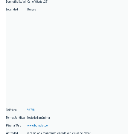
Domicilio Social
Calle Vitoria , 291
Localidad
Burgos
Teléfono
94748...
Forma Jurídica
Sociedad anónima
Página Web
www.bumotor.com
Actividad
reparación y mantenimiento de vehículos de motor