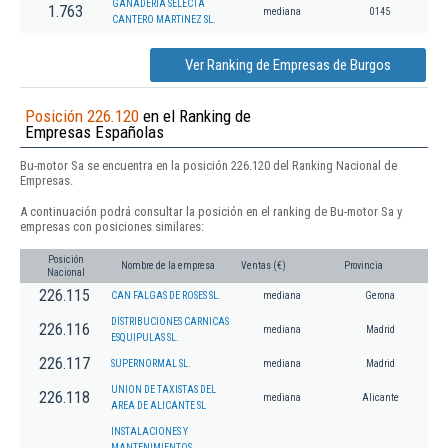
GANADERIA SELECTA
1.763
mediana
0145
CANTERO MARTINEZ SL.
Ver Ranking de Empresas de Burgos
Posición 226.120
en el Ranking de
Empresas Españolas
Bu-motor Sa se encuentra en la posición 226.120 del Ranking Nacional de
Empresas.
A continuación podrá consultar la posición en el ranking de Bu-motor Sa y
empresas con posiciones similares:
Posición
Nombre de la empresa
Ventas (€)
Provincia
Nacional
226.115
CAN FALGAS DE ROSES SL.
mediana
Gerona
DISTRIBUCIONES CARNICAS
226.116
mediana
Madrid
ESQUIPULAS SL.
226.117
SUPERNORMAL SL.
mediana
Madrid
UNION DE TAXISTAS DEL
226.118
mediana
Alicante
AREA DE ALICANTE SL
INSTALACIONES Y
MANTENIMIENTOS