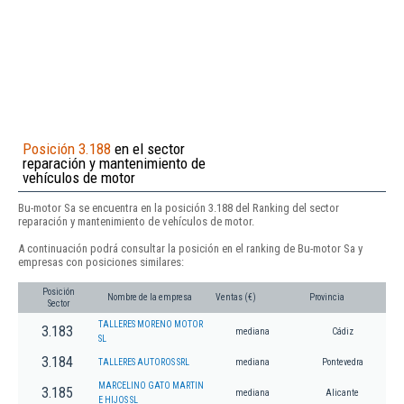
Posición 3.188
en el sector
reparación y mantenimiento de
vehículos de motor
Bu-motor Sa se encuentra en la posición 3.188 del Ranking del sector
reparación y mantenimiento de vehículos de motor.
A continuación podrá consultar la posición en el ranking de Bu-motor Sa y
empresas con posiciones similares:
Posición
Nombre de la empresa
Ventas (€)
Provincia
Sector
TALLERES MORENO MOTOR
3.183
mediana
Cádiz
SL
3.184
TALLERES AUTOROS SRL
mediana
Pontevedra
MARCELINO GATO MARTIN
3.185
mediana
Alicante
E HIJOS SL