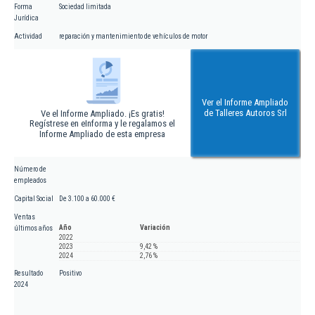
Forma
Sociedad limitada
Jurídica
Actividad
reparación y mantenimiento de vehículos de motor
Ver el Informe Ampliado
de Talleres Autoros Srl
Ve el Informe Ampliado. ¡Es gratis!
Regístrese en eInforma y le regalamos el
Informe Ampliado de esta empresa
Número de
empleados
Capital Social
De 3.100 a 60.000 €
Ventas
Año
Variación
últimos años
2022
2023
9,42 %
2024
2,76 %
Resultado
Positivo
2024