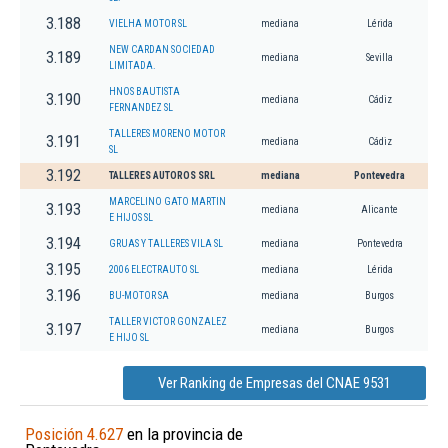
3.188
VIELHA MOTOR SL
mediana
Lérida
NEW CARDAN SOCIEDAD
3.189
mediana
Sevilla
LIMITADA.
HNOS BAUTISTA
3.190
mediana
Cádiz
FERNANDEZ SL
TALLERES MORENO MOTOR
3.191
mediana
Cádiz
SL
3.192
TALLERES AUTOROS SRL
mediana
Pontevedra
MARCELINO GATO MARTIN
3.193
mediana
Alicante
E HIJOS SL
3.194
GRUAS Y TALLERES VILA SL
mediana
Pontevedra
3.195
2006 ELECTRAUTO SL
mediana
Lérida
3.196
BU-MOTOR SA
mediana
Burgos
TALLER VICTOR GONZALEZ
3.197
mediana
Burgos
E HIJO SL
Ver Ranking de Empresas del CNAE 9531
Posición 4.627
en la provincia de