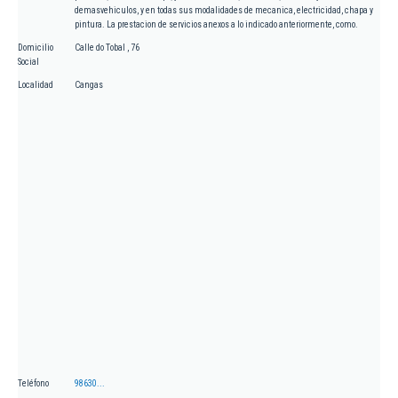
demasvehiculos, y en todas sus modalidades de mecanica, electricidad, chapa y
pintura. La prestacion de servicios anexos a lo indicado anteriormente, como.
Domicilio
Calle do Tobal , 76
Social
Localidad
Cangas
Teléfono
98630...