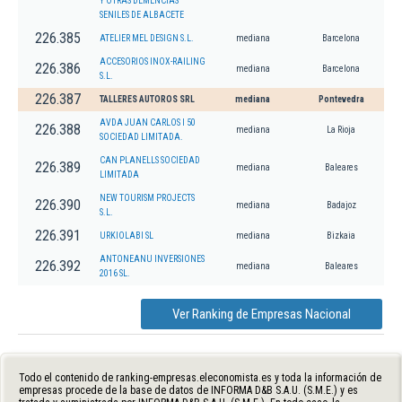
Y OTRAS DEMENCIAS
SENILES DE ALBACETE
226.385
ATELIER MEL DESIGN S.L.
mediana
Barcelona
ACCESORIOS INOX-RAILING
226.386
mediana
Barcelona
S.L.
226.387
TALLERES AUTOROS SRL
mediana
Pontevedra
AVDA JUAN CARLOS I 50
226.388
mediana
La Rioja
SOCIEDAD LIMITADA.
CAN PLANELLS SOCIEDAD
226.389
mediana
Baleares
LIMITADA
NEW TOURISM PROJECTS
226.390
mediana
Badajoz
S.L.
226.391
URKIOLABI SL
mediana
Bizkaia
ANTONEANU INVERSIONES
226.392
mediana
Baleares
2016 SL.
Ver Ranking de Empresas Nacional
Todo el contenido de ranking-empresas.eleconomista.es y toda la información de
empresas procede de la base de datos de INFORMA D&B S.A.U. (S.M.E.) y es