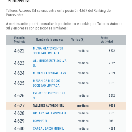
Pontevedra
Talleres Autoros Srl se encuentra en la posición 4.627 del Ranking de
Pontevedra.
A continuación podrá consultar la posición en el ranking de Talleres Autoros
Srl y empresas con posiciones similares:
Posición
Sector
Nombre de la empresa
Ventas (€)
Provincia
Actividad
MUSSA PILATES CENTER
4.622
mediana
8622
SOCIEDAD LIMITADA.
ALUMINIOS SESTELO SILVA
4.623
mediana
2512
SL
4.624
MECANIZADOS GALIFER SL
mediana
2599
MECANICA MIÑO 2021
4.625
mediana
9531
SOCIEDAD LIMITADA.
EVERWOOD PROYECTO 20
4.626
mediana
3512
SL.
4.627
TALLERES AUTOROS SRL
mediana
9531
4.628
GRUAS Y TALLERES VILA SL
mediana
9531
4.629
DOMHER SL
mediana
9031
4.630
XARGAL BAIXO MIÑO SL
mediana
4684