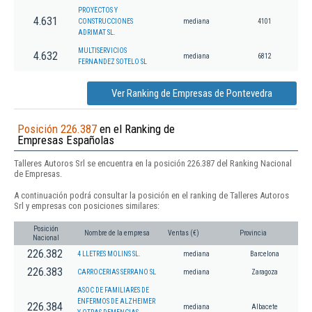
PROYECTOS Y
4.631
CONSTRUCCIONES
mediana
4101
ADRIMAT SL.
MULTISERVICIOS
4.632
mediana
6812
FERNANDEZ SOTELO SL
Ver Ranking de Empresas de Pontevedra
Posición 226.387
en el Ranking de
Empresas Españolas
Talleres Autoros Srl se encuentra en la posición 226.387 del Ranking Nacional
de Empresas.
A continuación podrá consultar la posición en el ranking de Talleres Autoros
Srl y empresas con posiciones similares:
Posición
Nombre de la empresa
Ventas (€)
Provincia
Nacional
226.382
4 LLETRES MOLINS SL.
mediana
Barcelona
226.383
CARROCERIAS SERRANO SL
mediana
Zaragoza
ASOC DE FAMILIARES DE
ENFERMOS DE ALZHEIMER
226.384
mediana
Albacete