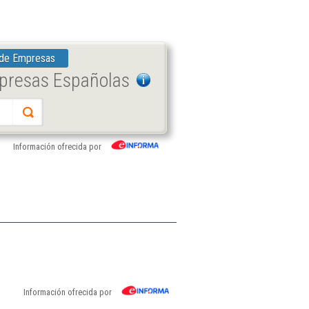
 de Empresas
mpresas Españolas
Información ofrecida por
Información ofrecida por