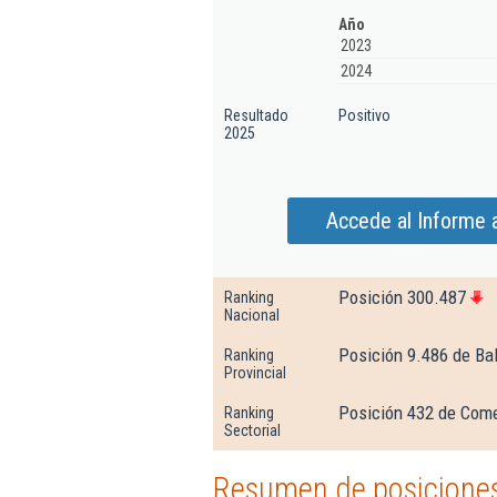
Año
2023
2024
Resultado
Positivo
2025
Accede al Informe 
Posición 300.487
Ranking
Nacional
Posición 9.486 de Ba
Ranking
Provincial
Posición 432 de Comer
Ranking
Sectorial
Resumen de posiciones