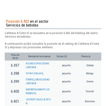
Posición 6.402
en el sector
Servicios de bebidas
Cafeteria A Fonte Sl se encuentra en la posición 6.402 del Ranking del sector
Servicios de bebidas.
A continuación podrá consultar la posición en el ranking de Cafeteria A Fonte
Sl y empresas con posiciones similares:
Posición
Nombre de la empresa
Ventas (€)
Provincia
Sector
BOCADICOR SOCIEDAD
6.397
pequeña
Córdoba
LIMITADA.
6.398
YUTAO XIALIA SL.
pequeña
Málaga
STARFELLERS SOCIEDAD
6.399
pequeña
Gerona
LIMITADA.
BAR RESTAURANTE LOS
6.400
pequeña
Tenerife
BARROS SL
LEGEND'S CALELLA 2015
6.401
pequeña
Barcelona
SL.