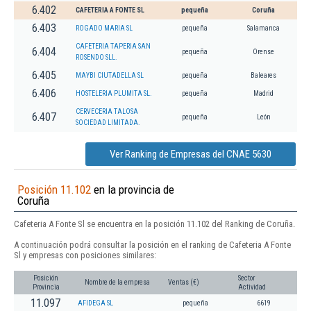
6.402
CAFETERIA A FONTE SL
pequeña
Coruña
6.403
ROGADO MARIA SL
pequeña
Salamanca
CAFETERIA TAPERIA SAN
6.404
pequeña
Orense
ROSENDO SLL.
6.405
MAYBI CIUTADELLA SL
pequeña
Baleares
6.406
HOSTELERIA PLUMITA SL.
pequeña
Madrid
CERVECERIA TALOSA
6.407
pequeña
León
SOCIEDAD LIMITADA.
Ver Ranking de Empresas del CNAE 5630
Posición 11.102
en la provincia de
Coruña
Cafeteria A Fonte Sl se encuentra en la posición 11.102 del Ranking de Coruña.
A continuación podrá consultar la posición en el ranking de Cafeteria A Fonte
Sl y empresas con posiciones similares:
Posición
Sector
Nombre de la empresa
Ventas (€)
Provincia
Actividad
11.097
AFIDEGA SL
pequeña
6619