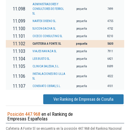
ADMINISTRADORES Y
11.098
CONSULTORES DE FERROL
pequeña
7499
SL
11.099
NARTEX DISENO SL.
pequeña
4755
11.100
SUICON-DACHA SL
pequeña
4752
11.101
CICECO CONSULTING SL
pequeña
8210
11.102
CAFETERIA A FONTE SL
pequeña
5630
11.103
VIAJES NAVAZA SL
pequeña
7911
11.104
LEIS BUSTO SL.
pequeña
6421
11.105
CLINICA SALESIA, S.L.
pequeña
8699
INSTALACIONES RIO ULLA
11.106
pequeña
4322
SL
11.107
CONSVATO OBRAS, S.L.
pequeña
4101
Ver Ranking de Empresas de Coruña
Posición 447.968
en el Ranking de
Empresas Españolas
Cafeteria A Fonte Sl se encuentra en la posición 447.968 del Ranking Nacional