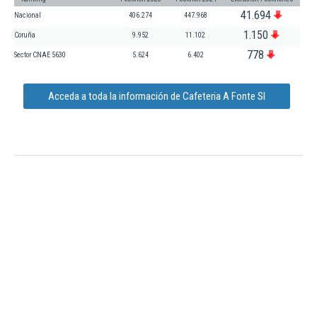
41.694
Nacional
406.274
447.968
1.150
Coruña
9.952
11.102
778
Sector CNAE 5630
5.624
6.402
Acceda a toda la información de Cafeteria A Fonte Sl