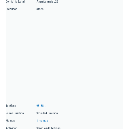
Domicilio Social
Avenida maia , 26
Localidad
ames
Teléfono
98188...
Forma Jurídica
Sociedad limitada
Marcas
1 marcas
Actividad
Servicios de bebidas