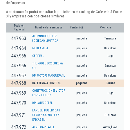
de Empresas.
A continuación podrá consultar la posición en el ranking de Cafeteria A Fonte
Sl y empresas con posiciones similares:
Posición
Nombre de la empresa
Ventas (€)
Provincia
Nacional
ALUMINIOS QUILEZ
447.963
pequeña
Tarragona
SOCIEDAD LIMITADA
447.964
NUBEAME SL.
pequeña
Barcelona
447.965
CEFIRE SL
pequeña
Lugo
THE PADEL BOX EUROPA
447.966
pequeña
Zaragoza
SLL.
447.967
DM MOTORS MASQUEFA SL
pequeña
Barcelona
447.968
CAFETERIA A FONTE SL
pequeña
Coruña
CONSTRUCCIONES VICTOR
447.969
pequeña
Lugo
LOPEZ E HIJO SL
447.970
QPILATES OFT SL.
pequeña
Barcelona
LAPUBLI PUBLICIDAD
447.971
CERCANA SENCILLA Y
pequeña
Gipuzkoa
EFICAZ SL.
447.972
ALZO CAPITAL SL
pequeña
Arava,Álava