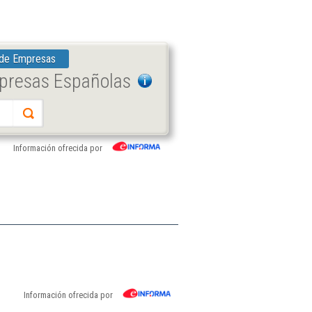
 de Empresas
mpresas Españolas
Información ofrecida por
Información ofrecida por