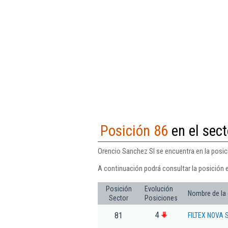
Posición 86
en el sect
Orencio Sanchez Sl se encuentra en la posici
A continuación podrá consultar la posición 
Posición
Evolución
Nombre de la
Sector
Posiciones
4
81
FILTEX NOVA S