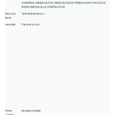
COMPANIA URBANIZACION, PARCELACION DE TERRENOS EXPLOTACION DE
BIENES INMUEBLES LA CONSTRUCCION
Domicilio
Calle Salto Barranco , 1
Social
Localidad
Puerto de la cruz
Forma
Sociedad limitada
Jurídica