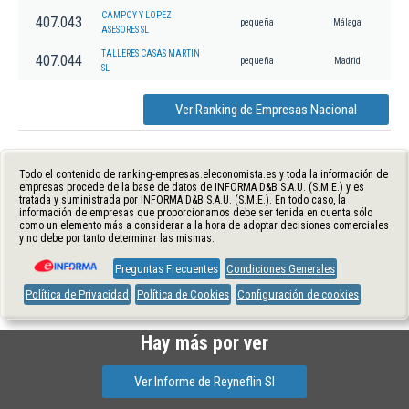
CAMPOY Y LOPEZ
407.043
pequeña
Málaga
ASESORES SL
TALLERES CASAS MARTIN
407.044
pequeña
Madrid
SL
Ver Ranking de Empresas Nacional
Todo el contenido de ranking-empresas.eleconomista.es y toda la información de
empresas procede de la base de datos de INFORMA D&B S.A.U. (S.M.E.) y es
tratada y suministrada por INFORMA D&B S.A.U. (S.M.E.). En todo caso, la
información de empresas que proporcionamos debe ser tenida en cuenta sólo
como un elemento más a considerar a la hora de adoptar decisiones comerciales
y no debe por tanto determinar las mismas.
Preguntas Frecuentes
Condiciones Generales
Política de Privacidad
Política de Cookies
Configuración de cookies
Hay más por ver
Ver Informe de Reyneflin Sl