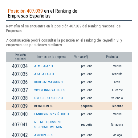
Posición 407.039
en el Ranking de
Empresas Españolas
Reyneflin Sl se encuentra en la posición 407.039 del Ranking Nacional de
Empresas.
A continuación podrá consultar la posición en el ranking de Reyneflin Sl y
empresas con posiciones similares:
Posición
Nombre de la empresa
Ventas (€)
Provincia
Nacional
407.034
ALMORGAZ SL
pequeña
Madrid
407.035
ABACANARI SL.
pequeña
Tenerife
407.036
BODEGAS MARGON SL
pequeña
León
407.037
VIVERE INNOVACION SL.
pequeña
Alicante
407.038
ORENCIO SANCHEZ SL
pequeña
Valencia
407.039
REYNEFLIN SL
pequeña
Tenerife
407.040
LANDI VINOS Y VIÑEDOS SL
pequeña
Madrid
METAL.LIQUES SONET
407.041
pequeña
Tarragona
SOCIEDAD LIMITADA.
407.042
ARCHIPACO SL
pequeña
Málaga