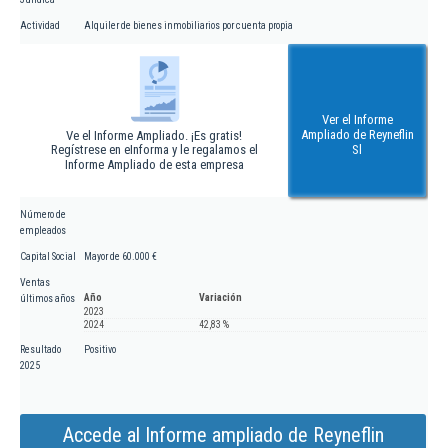
Actividad
Alquiler de bienes inmobiliarios por cuenta propia
Ver el Informe
Ampliado de Reyneflin
Ve el Informe Ampliado. ¡Es gratis!
Regístrese en eInforma y le regalamos el
Sl
Informe Ampliado de esta empresa
Número de
empleados
Capital Social
Mayor de 60.000 €
Ventas
Año
Variación
últimos años
2023
2024
42,83 %
Resultado
Positivo
2025
Accede al Informe ampliado de Reyneflin