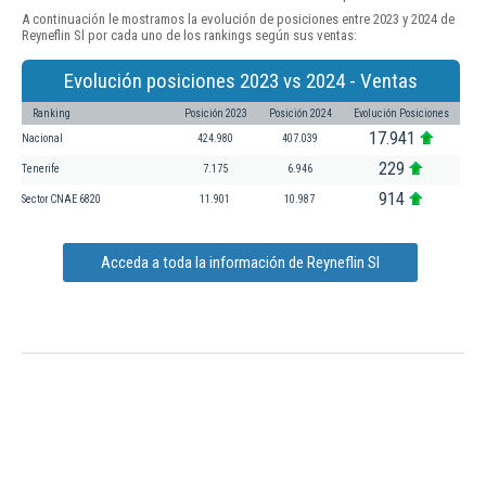
A continuación le mostramos la evolución de posiciones entre 2023 y 2024 de
Reyneflin Sl por cada uno de los rankings según sus ventas:
Evolución posiciones 2023 vs 2024 - Ventas
Ranking
Posición 2023
Posición 2024
Evolución Posiciones
17.941
Nacional
424.980
407.039
229
Tenerife
7.175
6.946
914
Sector CNAE 6820
11.901
10.987
Acceda a toda la información de Reyneflin Sl