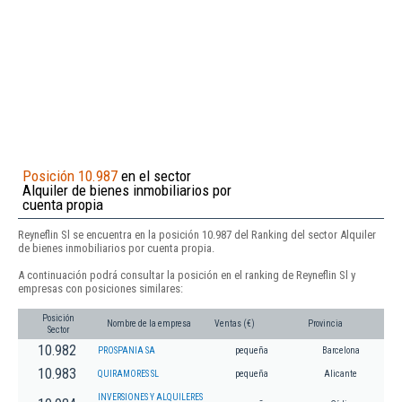
Posición 10.987
en el sector
Alquiler de bienes inmobiliarios por
cuenta propia
Reyneflin Sl se encuentra en la posición 10.987 del Ranking del sector Alquiler
de bienes inmobiliarios por cuenta propia.
A continuación podrá consultar la posición en el ranking de Reyneflin Sl y
empresas con posiciones similares:
Posición
Nombre de la empresa
Ventas (€)
Provincia
Sector
10.982
PROSPANIA SA
pequeña
Barcelona
10.983
QUIRAMORES SL
pequeña
Alicante
INVERSIONES Y ALQUILERES