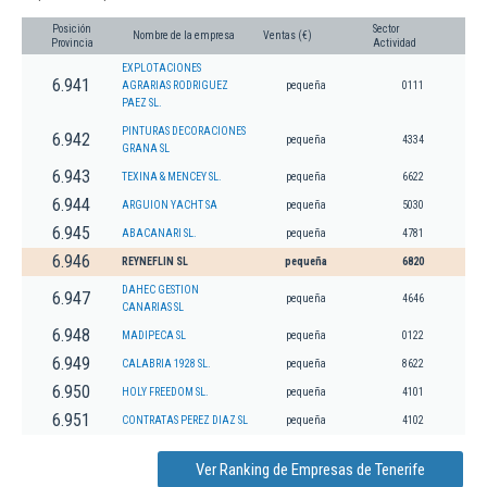
Posición
Sector
Nombre de la empresa
Ventas (€)
Provincia
Actividad
EXPLOTACIONES
6.941
AGRARIAS RODRIGUEZ
pequeña
0111
PAEZ SL.
PINTURAS DECORACIONES
6.942
pequeña
4334
GRANA SL
6.943
TEXINA & MENCEY SL.
pequeña
6622
6.944
ARGUION YACHT SA
pequeña
5030
6.945
ABACANARI SL.
pequeña
4781
6.946
REYNEFLIN SL
pequeña
6820
DAHEC GESTION
6.947
pequeña
4646
CANARIAS SL
6.948
MADIPECA SL
pequeña
0122
6.949
CALABRIA 1928 SL.
pequeña
8622
6.950
HOLY FREEDOM SL.
pequeña
4101
6.951
CONTRATAS PEREZ DIAZ SL
pequeña
4102
Ver Ranking de Empresas de Tenerife