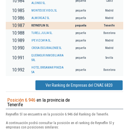
10.984
pequeña
Cádiz
ALONSO SL.
10.985
MONTES DE VIDOL SL
pequeña
Madrid
10.986
ALMORGAZ SL
pequeña
Madrid
10.987
REYNEFLIN SL
pequeña
Tenerife
10.988
TURELL JULIA SL.
pequeña
Barcelona
10.989
IPE VIZCAYA SL.
pequeña
Madrid
10.990
CROSA ESCURIALENSE SL
pequeña
Madrid
QUERASUR INMOBILIARIA
10.991
pequeña
Sevilla
SRL
HOTEL BRISAMAR PINEDA
10.992
pequeña
Barcelona
SA
Ver Ranking de Empresas del CNAE 6820
Posición 6.946
en la provincia de
Tenerife
Reyneflin Sl se encuentra en la posición 6.946 del Ranking de Tenerife.
A continuación podrá consultar la posición en el ranking de Reyneflin Sl y
empresas con posiciones similares: