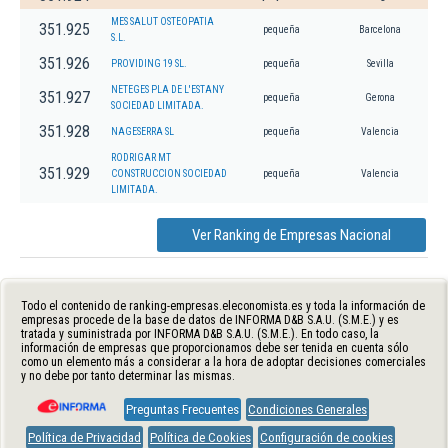
MES SALUT OSTEOPATIA
351.925
pequeña
Barcelona
S.L.
351.926
PROVIDING 19 SL.
pequeña
Sevilla
NETEGES PLA DE L'ESTANY
351.927
pequeña
Gerona
SOCIEDAD LIMITADA.
351.928
NAGESERRA SL
pequeña
Valencia
RODRIGAR MT
351.929
CONSTRUCCION SOCIEDAD
pequeña
Valencia
LIMITADA.
Ver Ranking de Empresas Nacional
Todo el contenido de ranking-empresas.eleconomista.es y toda la información de
empresas procede de la base de datos de INFORMA D&B S.A.U. (S.M.E.) y es
tratada y suministrada por INFORMA D&B S.A.U. (S.M.E.). En todo caso, la
información de empresas que proporcionamos debe ser tenida en cuenta sólo
como un elemento más a considerar a la hora de adoptar decisiones comerciales
y no debe por tanto determinar las mismas.
Preguntas Frecuentes
Condiciones Generales
Política de Privacidad
Política de Cookies
Configuración de cookies