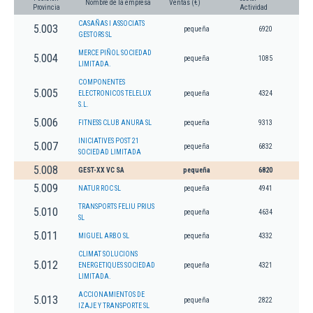
Nombre de la empresa
Ventas (€)
Provincia
Actividad
CASAÑAS I ASSOCIATS
5.003
pequeña
6920
GESTORS SL
MERCE PIÑOL SOCIEDAD
5.004
pequeña
1085
LIMITADA.
COMPONENTES
5.005
ELECTRONICOS TELELUX
pequeña
4324
S.L.
5.006
FITNESS CLUB ANURA SL
pequeña
9313
INICIATIVES POST 21
5.007
pequeña
6832
SOCIEDAD LIMITADA
5.008
GEST-XX VC SA
pequeña
6820
5.009
NATUR ROC SL
pequeña
4941
TRANSPORTS FELIU PRIUS
5.010
pequeña
4634
SL
5.011
MIGUEL ARBO SL
pequeña
4332
CLIMAT SOLUCIONS
5.012
ENERGETIQUES SOCIEDAD
pequeña
4321
LIMITADA.
ACCIONAMIENTOS DE
5.013
pequeña
2822
IZAJE Y TRANSPORTE SL