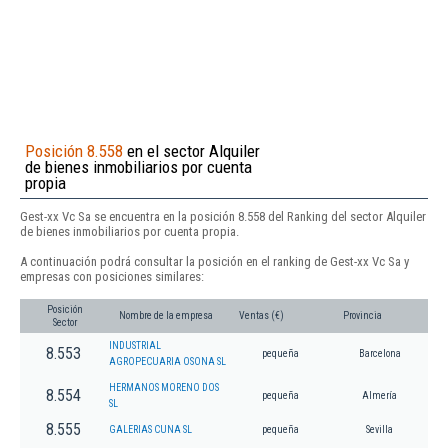
Posición 8.558
en el sector Alquiler
de bienes inmobiliarios por cuenta
propia
Gest-xx Vc Sa se encuentra en la posición 8.558 del Ranking del sector Alquiler
de bienes inmobiliarios por cuenta propia.
A continuación podrá consultar la posición en el ranking de Gest-xx Vc Sa y
empresas con posiciones similares:
Posición
Nombre de la empresa
Ventas (€)
Provincia
Sector
INDUSTRIAL
8.553
pequeña
Barcelona
AGROPECUARIA OSONA SL
HERMANOS MORENO DOS
8.554
pequeña
Almería
SL
8.555
GALERIAS CUNA SL
pequeña
Sevilla