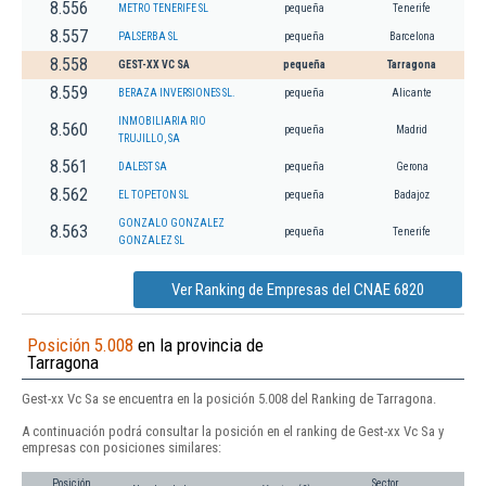
8.556
METRO TENERIFE SL
pequeña
Tenerife
8.557
PALSERBA SL
pequeña
Barcelona
8.558
GEST-XX VC SA
pequeña
Tarragona
8.559
BERAZA INVERSIONES SL.
pequeña
Alicante
INMOBILIARIA RIO
8.560
pequeña
Madrid
TRUJILLO, SA
8.561
DALEST SA
pequeña
Gerona
8.562
EL TOPETON SL
pequeña
Badajoz
GONZALO GONZALEZ
8.563
pequeña
Tenerife
GONZALEZ SL
Ver Ranking de Empresas del CNAE 6820
Posición 5.008
en la provincia de
Tarragona
Gest-xx Vc Sa se encuentra en la posición 5.008 del Ranking de Tarragona.
A continuación podrá consultar la posición en el ranking de Gest-xx Vc Sa y
empresas con posiciones similares:
Posición
Sector