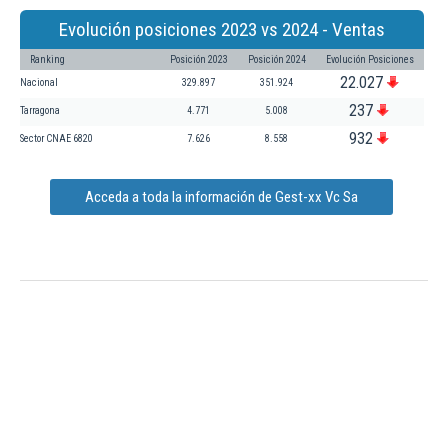
Evolución posiciones 2023 vs 2024 - Ventas
Ranking
Posición 2023
Posición 2024
Evolución Posiciones
22.027
Nacional
329.897
351.924
237
Tarragona
4.771
5.008
932
Sector CNAE 6820
7.626
8.558
Acceda a toda la información de Gest-xx Vc Sa