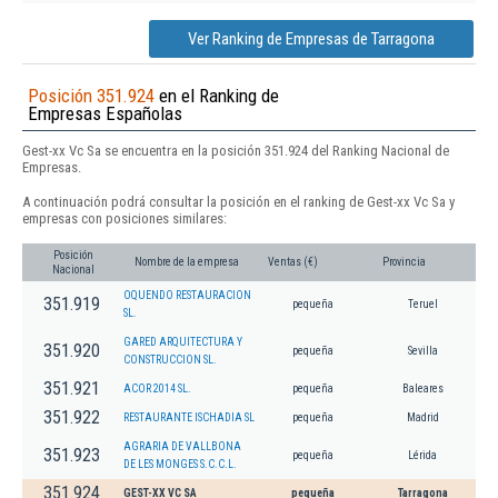
Ver Ranking de Empresas de Tarragona
Posición 351.924
en el Ranking de
Empresas Españolas
Gest-xx Vc Sa se encuentra en la posición 351.924 del Ranking Nacional de
Empresas.
A continuación podrá consultar la posición en el ranking de Gest-xx Vc Sa y
empresas con posiciones similares:
Posición
Nombre de la empresa
Ventas (€)
Provincia
Nacional
OQUENDO RESTAURACION
351.919
pequeña
Teruel
SL.
GARED ARQUITECTURA Y
351.920
pequeña
Sevilla
CONSTRUCCION SL.
351.921
ACOR 2014 SL.
pequeña
Baleares
351.922
RESTAURANTE ISCHADIA SL
pequeña
Madrid
AGRARIA DE VALLBONA
351.923
pequeña
Lérida
DE LES MONGES S.C.C.L.
351.924
GEST-XX VC SA
pequeña
Tarragona