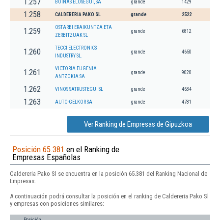
1.257
BOINAS ELOSEGUI, SA
grande
1429
1.258
CALDERERIA PAKO SL
grande
2522
OSTARBI ERAIKUNTZA ETA
1.259
grande
6812
ZERBITZUAK SL
TECCI ELECTRONICS
1.260
grande
4650
INDUSTRY SL.
VICTORIA EUGENIA
1.261
grande
9020
ANTZOKIA SA
1.262
VINOS SATRUSTEGUI SL
grande
4634
1.263
AUTO-GELKOR SA
grande
4781
Ver Ranking de Empresas de Gipuzkoa
Posición 65.381
en el Ranking de
Empresas Españolas
Caldereria Pako Sl se encuentra en la posición 65.381 del Ranking Nacional de
Empresas.
A continuación podrá consultar la posición en el ranking de Caldereria Pako Sl
y empresas con posiciones similares:
Posición