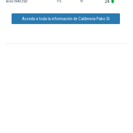
24
Sector CNAE 2522
115
91
Acceda a toda la información de Caldereria Pako Sl