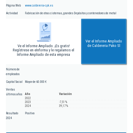
Página Web
www.caldereria-cpk.es
Actividad
Fabricación de otras cisternas, grandes Depósitos y contenedores de metal
Ver el Informe Ampliado
de Caldereria Pako Sl
Ve el Informe Ampliado. ¡Es gratis!
Regístrese en eInforma y le regalamos el
Informe Ampliado de esta empresa
Número de
empleados
Capital Social
Mayor de 60.000 €
Ventas
Año
Variación
últimos años
2022
2023
-7,51 %
2024
39,17 %
Resultado
Positivo
2024