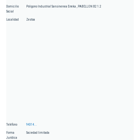
Domicilio
Poligono Industrial Sansinenea Erreka , PABELLON B2 1.2
Social
Localidad
Zestoa
Teléfono
94314...
Forma
Sociedad limitada
Jurídica