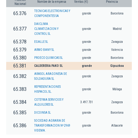
Nombre de la empresa
Ventas (€)
Provincia
Nacional
TECNICAS ELECTRONICAS Y
65.376
grande
Barcelona
COMPONENTES SA
DAICLIMA
65.377
CLIMATIZACION Y
grande
Madrid
CONTROL SL
65.378
EGALLE SL
grande
Zaragoza
65.379
ARMO BANY SL
grande
Valencia
65.380
PROECO QUIMICAS SL
grande
Barcelona
65.381
CALDERERIA PAKO SL
grande
Gipuzkoa
ARASOL ARAGONESA DE
65.382
grande
Zaragoza
SOLDADURA SL
REPRESENTACIONES
65.383
grande
Málaga
HISPACOL SL.
COTEYMA SERVICIOS Y
65.384
3.497.731
Zaragoza
ALQUILERES SL
65.385
DICOINSA SL
grande
Barcelona
SOCIEDAD AGRARIA DE
65.386
TRANSFORMACION Nº 2969
grande
Albacete
VIDEMA.