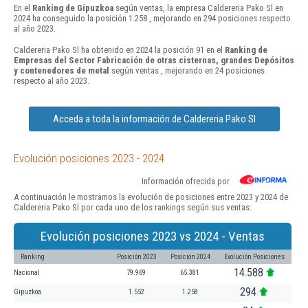
En el
Ranking de Gipuzkoa
según ventas, la empresa Caldereria Pako Sl en
2024 ha conseguido la posición 1.258 , mejorando en 294 posiciones respecto
al año 2023.
Caldereria Pako Sl ha obtenido en 2024 la posición 91 en el
Ranking de
Empresas del Sector Fabricación de otras cisternas, grandes Depósitos
y contenedores de metal
según ventas , mejorando en 24 posiciones
respecto al año 2023.
Acceda a toda la información de Caldereria Pako Sl
Evolución posiciones 2023 - 2024
Información ofrecida por
A continuación le mostramos la evolución de posiciones entre 2023 y 2024 de
Caldereria Pako Sl por cada uno de los rankings según sus ventas:
Evolución posiciones 2023 vs 2024 - Ventas
Ranking
Posición 2023
Posición 2024
Evolución Posiciones
14.588
Nacional
79.969
65.381
294
Gipuzkoa
1.552
1.258