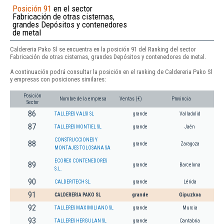
Posición 91
en el sector
Fabricación de otras cisternas,
grandes Depósitos y contenedores
de metal
Caldereria Pako Sl se encuentra en la posición 91 del Ranking del sector
Fabricación de otras cisternas, grandes Depósitos y contenedores de metal.
A continuación podrá consultar la posición en el ranking de Caldereria Pako Sl
y empresas con posiciones similares:
Posición
Nombre de la empresa
Ventas (€)
Provincia
Sector
86
TALLERES VALSI SL
grande
Valladolid
87
TALLERES MONTIEL SL
grande
Jaén
CONSTRUCCIONES Y
88
grande
Zaragoza
MONTAJES TOLOSANA SA
ECOREX CONTENEDORES
89
grande
Barcelona
S.L.
90
CALDERITECH SL.
grande
Lérida
91
CALDERERIA PAKO SL
grande
Gipuzkoa
92
TALLERES MAXIMILIANO SL
grande
Murcia
93
TALLERES HERGULAN SL
grande
Cantabria