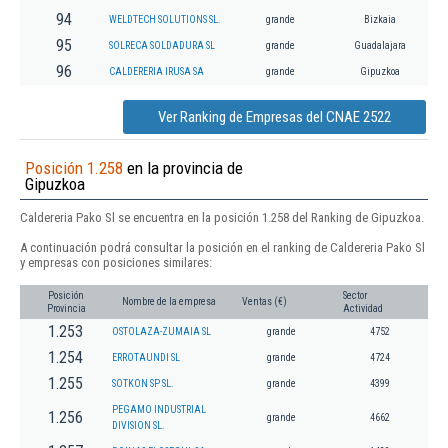
94
WELDTECH SOLUTIONS SL.
grande
Bizkaia
95
SOLRECA SOLDADURA SL
grande
Guadalajara
96
CALDERERIA IRUSA SA
grande
Gipuzkoa
Ver Ranking de Empresas del CNAE 2522
Posición 1.258
en la provincia de
Gipuzkoa
Caldereria Pako Sl se encuentra en la posición 1.258 del Ranking de Gipuzkoa.
A continuación podrá consultar la posición en el ranking de Caldereria Pako Sl
y empresas con posiciones similares:
Posición
Sector
Nombre de la empresa
Ventas (€)
Provincia
Actividad
1.253
OSTOLAZA-ZUMAIA SL
grande
4752
1.254
ERROTAUNDI SL
grande
4724
1.255
SOTKON SP SL.
grande
4399
PEGAMO INDUSTRIAL
1.256
grande
4662
DIVISION SL.