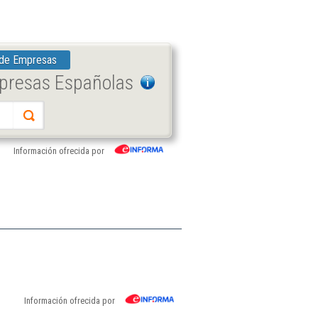
 de Empresas
mpresas Españolas
Información ofrecida por
Información ofrecida por