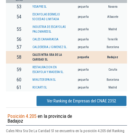
53
YESAPRE SL
pequeña
Navarra
ESCAYOLAS BERMEJO
54
pequeña
Albacete
SOCIEDAD LIMITADA
INDUSTRIA DE ESCAYOLAS
55
pequeña
Madrid
PALOMARES SL
56
CALES CANARIAS SA
pequeña
Tenerife
57
CALDERERIA J GIMENEZ SL.
pequeña
Barcelona
CALES NTRA SRA DE LA
58
pequeña
Badajoz
CARIDAD SL
RESTAURACION EN
59
pequeña
Coruña
ESCAYOLA Y MADERA SL.
60
MINUTER SPAIN SL
pequeña
Barcelona
61
ROCARTI SL
pequeña
Madrid
Ver Ranking de Empresas del CNAE 2352
Posición 4.205
en la provincia de
Badajoz
Cales Ntra Sra De La Caridad Sl se encuentra en la posición 4.205 del Ranking