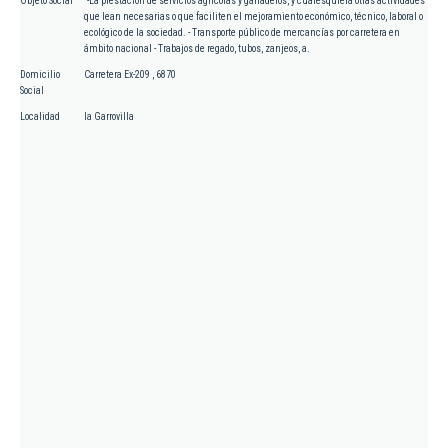
Objeto Social
"-La prestación de servicios agrícolas y ganaderos, y cualesquiera otras actividades
que lean necesarias o que faciliten el mejoramiento económico, técnico, laboral o
ecológico de la sociedad. - Transporte público de mercancías por carretera en
ámbito nacional - Trabajos de regado, tubos, zanjeos, a.
Domicilio
Carretera Ex-209 , 6870
Social
Localidad
la Garrovilla