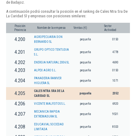
de Badajoz.
A continuación podrá consultar la posición en el ranking de Cales Ntra Sra De
La Caridad Sl y empresas con posiciones similares:
Posición
Sector
Nombre de la empresa
Ventas (€)
Provincia
Actividad
AGROPECUARIA DON
4.200
pequeña
0150
BERNARDO SL
GRUPO OPTICO TENTUDIA
4.201
pequeña
4778
S.L.
4.202
ENERGIA NATURAL 2006 SL
pequeña
4690
4.203
ALPEX AGRO S.L.
pequeña
0150
PANADERIA RAMVER
4.204
pequeña
1071
HIGUERA SL
CALES NTRA SRA DE LA
4.205
pequeña
2352
CARIDAD SL
4.206
VICENTE MALFEITOS S.L.
pequeña
6920
MECANICA RAPIDA
4.207
pequeña
9531
EXTREMADURA SL
EDUCAVIAL SOCIEDAD
4.208
pequeña
8553
LIMITADA