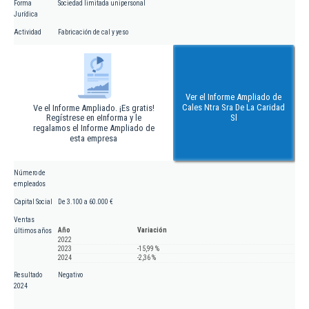
Forma
Sociedad limitada unipersonal
Jurídica
Actividad
Fabricación de cal y yeso
Ver el Informe Ampliado de
Cales Ntra Sra De La Caridad
Ve el Informe Ampliado. ¡Es gratis!
Regístrese en eInforma y le
Sl
regalamos el Informe Ampliado de
esta empresa
Número de
empleados
Capital Social
De 3.100 a 60.000 €
Ventas
Año
Variación
últimos años
2022
2023
-15,99 %
2024
-2,36 %
Resultado
Negativo
2024