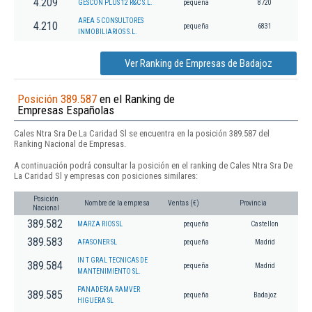
4.209
GESCON PLUS 12 R&C S.L.
pequeña
8720
AREA 5 CONSULTORES
4.210
pequeña
6831
INMOBILIARIOS S.L.
Ver Ranking de Empresas de Badajoz
Posición 389.587
en el Ranking de
Empresas Españolas
Cales Ntra Sra De La Caridad Sl se encuentra en la posición 389.587 del
Ranking Nacional de Empresas.
A continuación podrá consultar la posición en el ranking de Cales Ntra Sra De
La Caridad Sl y empresas con posiciones similares:
Posición
Nombre de la empresa
Ventas (€)
Provincia
Nacional
389.582
MARZA RIOS SL
pequeña
Castellon
389.583
AFASONER SL
pequeña
Madrid
IN T GRAL TECNICAS DE
389.584
pequeña
Madrid
MANTENIMIENTO SL.
PANADERIA RAMVER
389.585
pequeña
Badajoz
HIGUERA SL