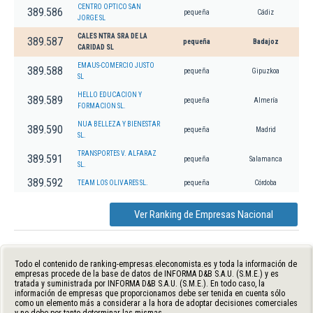
CENTRO OPTICO SAN
389.586
pequeña
Cádiz
JORGE SL
CALES NTRA SRA DE LA
389.587
pequeña
Badajoz
CARIDAD SL
EMAUS-COMERCIO JUSTO
389.588
pequeña
Gipuzkoa
SL
HELLO EDUCACION Y
389.589
pequeña
Almería
FORMACION SL.
NUA BELLEZA Y BIENESTAR
389.590
pequeña
Madrid
SL.
TRANSPORTES V. ALFARAZ
389.591
pequeña
Salamanca
SL.
389.592
TEAM LOS OLIVARES SL.
pequeña
Córdoba
Ver Ranking de Empresas Nacional
Todo el contenido de ranking-empresas.eleconomista.es y toda la información de
empresas procede de la base de datos de INFORMA D&B S.A.U. (S.M.E.) y es
tratada y suministrada por INFORMA D&B S.A.U. (S.M.E.). En todo caso, la
información de empresas que proporcionamos debe ser tenida en cuenta sólo
como un elemento más a considerar a la hora de adoptar decisiones comerciales
y no debe por tanto determinar las mismas.