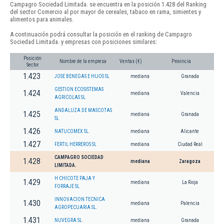
Campagro Sociedad Limitada. se encuentra en la posición 1.428 del Ranking
del sector Comercio al por mayor de cereales, tabaco en rama, simientes y
alimentos para animales.
A continuación podrá consultar la posición en el ranking de Campagro
Sociedad Limitada. y empresas con posiciones similares:
Posición
Nombre de la empresa
Ventas (€)
Provincia
Sector
1.423
JOSE BENEGAS E HIJOS SL
mediana
Granada
GESTION ECOSISTEMAS
1.424
mediana
Valencia
AGRICOLAS SL
ANDALUZA DE MASCOTAS
1.425
mediana
Granada
SL
1.426
NATUCOMEX SL.
mediana
Alicante
1.427
FERTIL HERREROS SL
mediana
Ciudad Real
CAMPAGRO SOCIEDAD
1.428
mediana
Zaragoza
LIMITADA.
H CHICOTE PAJA Y
1.429
mediana
La Rioja
FORRAJE SL
INNOVACION TECNICA
1.430
mediana
Palencia
AGROPECUARIA SL.
1.431
NUVEGRA SL
mediana
Granada