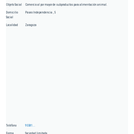
Objeto Social
Comercio al por mayor de subproductos para alimentación animal.
Domicilio
Paseo Independencia , 5
Social
Localidad
Zaragoza
Teléfono
95581...
Forma
Sociedad limitada