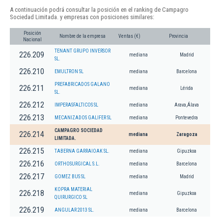
A continuación podrá consultar la posición en el ranking de Campagro
Sociedad Limitada. y empresas con posiciones similares:
Posición
Nombre de la empresa
Ventas (€)
Provincia
Nacional
TENANT GRUPO INVERSOR
226.209
mediana
Madrid
SL.
226.210
EMULTRON SL
mediana
Barcelona
PREFABRICADOS GALANO
226.211
mediana
Lérida
SL.
226.212
IMPERASFALTICOS SL
mediana
Arava,Álava
226.213
MECANIZADOS GALIFER SL
mediana
Pontevedra
CAMPAGRO SOCIEDAD
226.214
mediana
Zaragoza
LIMITADA.
226.215
TABERNA GARRAIOAK SL.
mediana
Gipuzkoa
226.216
ORTHOSURGICAL S.L.
mediana
Barcelona
226.217
GOMEZ BUS SL
mediana
Madrid
KOPRA MATERIAL
226.218
mediana
Gipuzkoa
QUIRURGICO SL
226.219
ANGULAR 2013 SL.
mediana
Barcelona