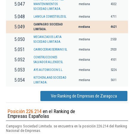
5.047
MANTENIMIENTOS
mediana
4322
SOCIEDAD LIMITADA.
5.048
LAMOLA COMESTIBLES SL
mediana
4711
CAMPAGRO SOCIEDAD
5.049
mediana
4621
LIMITADA.
MECANIZADOS LATIA
5.050
mediana
2553
SOCIEDAD LIMITADA.
5.051
CARROCERIAS SERRANO SL
mediana
2920
CONSTRUCCIONES
5.052
mediana
4101
SALVADOR ALLENDE SL
5.053
AYS AUTOMOCION S.L.
mediana
5226
KITCHENLAND SOCIEDAD
5.054
mediana
5611
LIMITADA.
Ver Ranking de Empresas de Zaragoza
Posición 226.214
en el Ranking de
Empresas Españolas
Campagro Sociedad Limitada. se encuentra en la posición 226.214 del Ranking
Nacional de Empresas.