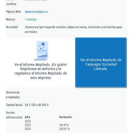
Jurídica
Página Web
www.campagro.es
Marcas
1 marcas
Actividad
Comercio al por mayor de cereales, tabaco en rama, simientes y alimentos para
animales
Ver el Informe Ampliado de
Campagro Sociedad
Ve el Informe Ampliado. ¡Es gratis!
Regístrese en eInforma y le
Limitada.
regalamos el Informe Ampliado de
esta empresa
Número de
empleados
Capital Social
De 3.100 a 60.000 €
Ventas
Año
Variación
últimos años
2022
2023
-49,43 %
2024
263,91 %