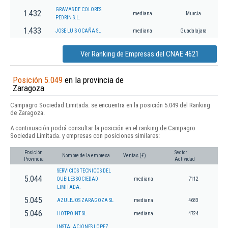
GRAVAS DE COLORES
1.432
mediana
Murcia
PEDRIN S.L.
1.433
JOSE LUIS OCAÑA SL
mediana
Guadalajara
Ver Ranking de Empresas del CNAE 4621
Posición 5.049
en la provincia de
Zaragoza
Campagro Sociedad Limitada. se encuentra en la posición 5.049 del Ranking
de Zaragoza.
A continuación podrá consultar la posición en el ranking de Campagro
Sociedad Limitada. y empresas con posiciones similares:
Posición
Sector
Nombre de la empresa
Ventas (€)
Provincia
Actividad
SERVICIOS TECNICOS DEL
5.044
QUEILES SOCIEDAD
mediana
7112
LIMITADA.
5.045
AZULEJOS ZARAGOZA SL
mediana
4683
5.046
HOTPOINT SL
mediana
4724
INSTALACIONES LOPEZ