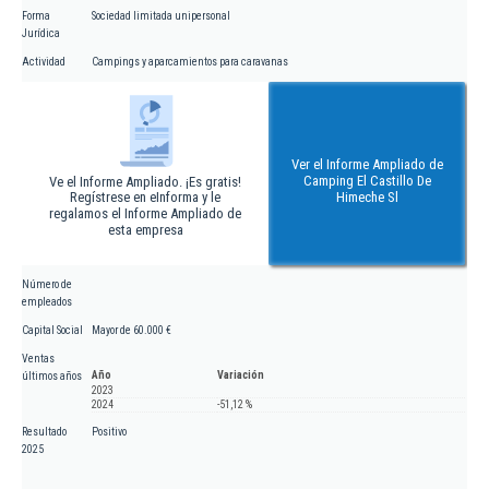
Forma
Sociedad limitada unipersonal
Jurídica
Actividad
Campings y aparcamientos para caravanas
Ver el Informe Ampliado de
Camping El Castillo De
Ve el Informe Ampliado. ¡Es gratis!
Regístrese en eInforma y le
Himeche Sl
regalamos el Informe Ampliado de
esta empresa
Número de
empleados
Capital Social
Mayor de 60.000 €
Ventas
Año
Variación
últimos años
2023
2024
-51,12 %
Resultado
Positivo
2025