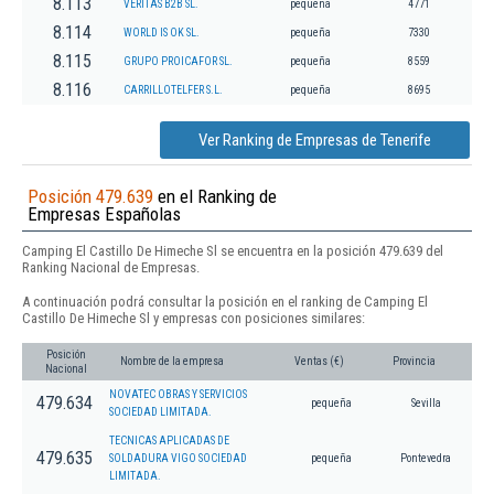
8.113
VERITAS B2B SL.
pequeña
4771
8.114
WORLD IS OK SL.
pequeña
7330
8.115
GRUPO PROICAFOR SL.
pequeña
8559
8.116
CARRILLOTELFER S.L.
pequeña
8695
Ver Ranking de Empresas de Tenerife
Posición 479.639
en el Ranking de
Empresas Españolas
Camping El Castillo De Himeche Sl se encuentra en la posición 479.639 del
Ranking Nacional de Empresas.
A continuación podrá consultar la posición en el ranking de Camping El
Castillo De Himeche Sl y empresas con posiciones similares:
Posición
Nombre de la empresa
Ventas (€)
Provincia
Nacional
NOVATEC OBRAS Y SERVICIOS
479.634
pequeña
Sevilla
SOCIEDAD LIMITADA.
TECNICAS APLICADAS DE
479.635
SOLDADURA VIGO SOCIEDAD
pequeña
Pontevedra
LIMITADA.