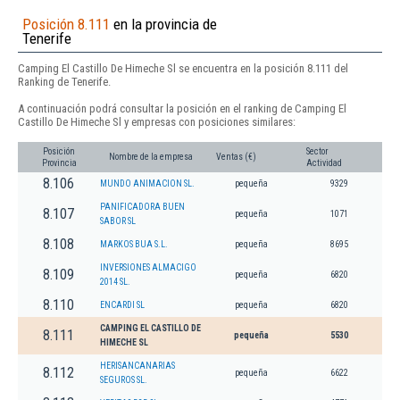
Posición 8.111
en la provincia de
Tenerife
Camping El Castillo De Himeche Sl se encuentra en la posición 8.111 del
Ranking de Tenerife.
A continuación podrá consultar la posición en el ranking de Camping El
Castillo De Himeche Sl y empresas con posiciones similares:
Posición
Sector
Nombre de la empresa
Ventas (€)
Provincia
Actividad
8.106
MUNDO ANIMACION SL.
pequeña
9329
PANIFICADORA BUEN
8.107
pequeña
1071
SABOR SL
8.108
MARKOS BUA S.L.
pequeña
8695
INVERSIONES ALMACIGO
8.109
pequeña
6820
2014 SL.
8.110
ENCARDI SL
pequeña
6820
CAMPING EL CASTILLO DE
8.111
pequeña
5530
HIMECHE SL
HERISANCANARIAS
8.112
pequeña
6622
SEGUROS SL.