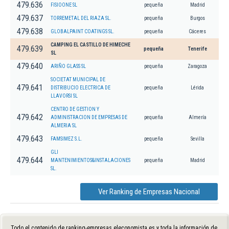
479.636
FISIOONE SL
pequeña
Madrid
479.637
TORREMETAL DEL RIAZA SL.
pequeña
Burgos
479.638
GLOBALPAINT COATINGS SL.
pequeña
Cáceres
CAMPING EL CASTILLO DE HIMECHE
479.639
pequeña
Tenerife
SL
479.640
ARIÑO GLASS SL
pequeña
Zaragoza
SOCIETAT MUNICIPAL DE
479.641
DISTRIBUCIO ELECTRICA DE
pequeña
Lérida
LLAVORSI SL
CENTRO DE GESTION Y
479.642
ADMINISTRACION DE EMPRESAS DE
pequeña
Almería
ALMERIA SL
479.643
FAMSIMEZ S.L.
pequeña
Sevilla
GLI
479.644
MANTENIMIENTOS&INSTALACIONES
pequeña
Madrid
SL.
Ver Ranking de Empresas Nacional
Todo el contenido de ranking-empresas.eleconomista.es y toda la información de