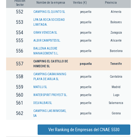
Posición
Nombre de la empresa
Ventas (€)
Provincia
Sector
552
CAMPING EL QUINTO SL
pequeña
Almería
LPA SA ROCA SOCIEDAD
553
pequeña
Baleares
LIMITADA.
554
GRAN VENECIA SL
pequeña
Zaragoza
555
ALBIR CAMPSITES SL.
pequeña
Alicante
BALLENA ALEGRE
556
pequeña
Barcelona
MANAGEMENT S.L.
CAMPING EL CASTILLO DE
557
pequeña
Tenerife
HIMECHE SL
CAMPING-CARAVANING
558
pequeña
Cantabria
PLAYA DE ARIJA SL
559
MATILU SL
pequeña
Madrid
560
WATER SPIRIT PROYECT SL.
pequeña
Lugo
561
DELVALBAS SL
pequeña
Salamanca
CAMPING LAS MIMOSAS,
562
pequeña
Gerona
SA
Ver Ranking de Empresas del CNAE 5530