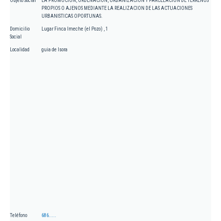
Objeto Social
LA PROMOCION, ORDENACION, URBANIZACION Y PARCELACION DE TERRENOS
PROPIOS O AJENOS MEDIANTE LA REALIZACION DE LAS ACTUACIONES
URBANISTICAS OPORTUNAS.
Domicilio
Lugar Finca Imeche (el Pozo) , 1
Social
Localidad
guia de Isora
Teléfono
686.....