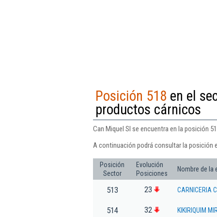
Posición 518
en el se
productos cárnicos
Can Miquel Sl se encuentra en la posición 5
A continuación podrá consultar la posición e
Posición
Evolución
Nombre de la
Sector
Posiciones
23
513
CARNICERIA C
32
514
KIKIRIQUIM MI