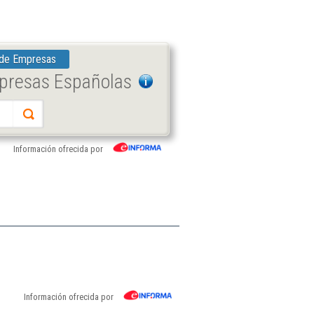
 de Empresas
mpresas Españolas
Información ofrecida por
Información ofrecida por