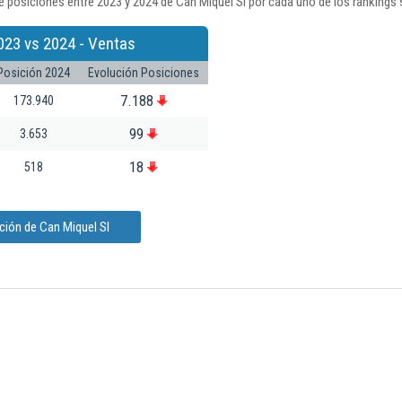
 posiciones entre 2023 y 2024 de Can Miquel Sl por cada uno de los rankings
023 vs 2024 - Ventas
Posición 2024
Evolución Posiciones
7.188
173.940
99
3.653
18
518
ción de Can Miquel Sl