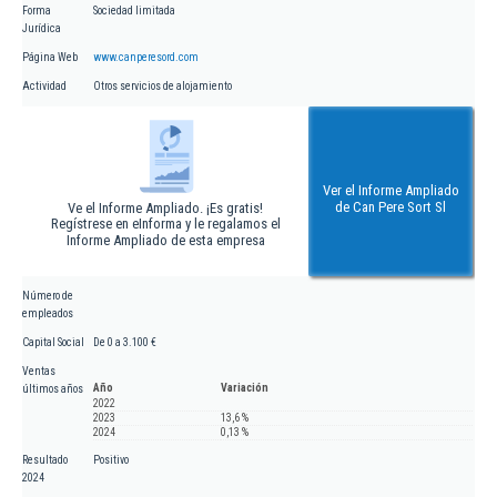
Forma
Sociedad limitada
Jurídica
Página Web
www.canperesord.com
Actividad
Otros servicios de alojamiento
Ver el Informe Ampliado
de Can Pere Sort Sl
Ve el Informe Ampliado. ¡Es gratis!
Regístrese en eInforma y le regalamos el
Informe Ampliado de esta empresa
Número de
empleados
Capital Social
De 0 a 3.100 €
Ventas
Año
Variación
últimos años
2022
2023
13,6 %
2024
0,13 %
Resultado
Positivo
2024