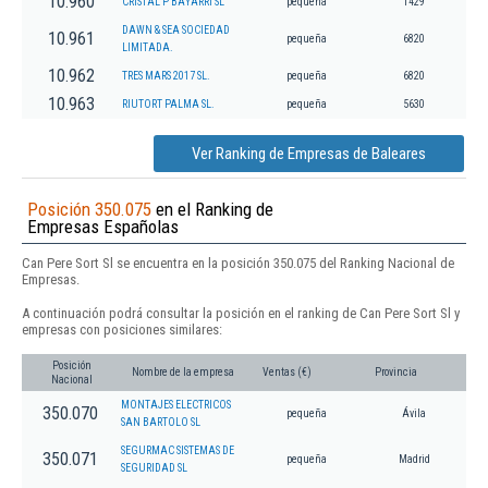
10.960
CRISTAL P BAYARRI SL
pequeña
1429
DAWN & SEA SOCIEDAD
10.961
pequeña
6820
LIMITADA.
10.962
TRES MARS 2017 SL.
pequeña
6820
10.963
RIUTORT PALMA SL.
pequeña
5630
Ver Ranking de Empresas de Baleares
Posición 350.075
en el Ranking de
Empresas Españolas
Can Pere Sort Sl se encuentra en la posición 350.075 del Ranking Nacional de
Empresas.
A continuación podrá consultar la posición en el ranking de Can Pere Sort Sl y
empresas con posiciones similares:
Posición
Nombre de la empresa
Ventas (€)
Provincia
Nacional
MONTAJES ELECTRICOS
350.070
pequeña
Ávila
SAN BARTOLO SL
SEGURMAC SISTEMAS DE
350.071
pequeña
Madrid
SEGURIDAD SL