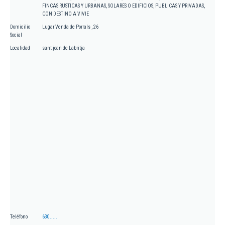
FINCAS RUSTICAS Y URBANAS, SOLARES O EDIFICIOS, PUBLICAS Y PRIVADAS,
CON DESTINO A VIVIE
Domicilio
Lugar Venda de Porrals , 26
Social
Localidad
sant joan de Labritja
Teléfono
630.....