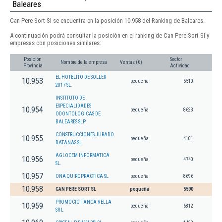
Baleares
Can Pere Sort Sl se encuentra en la posición 10.958 del Ranking de Baleares.
A continuación podrá consultar la posición en el ranking de Can Pere Sort Sl y
empresas con posiciones similares:
Posición
Sector
Nombre de la empresa
Ventas (€)
Provincia
Actividad
EL HOTELITO DE SOLLER
10.953
pequeña
5510
2017 SL.
INSTITUTO DE
ESPECIALIDADES
10.954
pequeña
8623
ODONTOLOGICAS DE
BALEARES SLP
CONSTRUCCIONES JURADO
10.955
pequeña
4101
BATANAS SL
AGLOCEM INFORMATICA
10.956
pequeña
4740
SL.
10.957
ONA QUIROPRACTICA SL
pequeña
8696
10.958
CAN PERE SORT SL
pequeña
5590
PROMOCIO TANCA VELLA
10.959
pequeña
6812
SR L