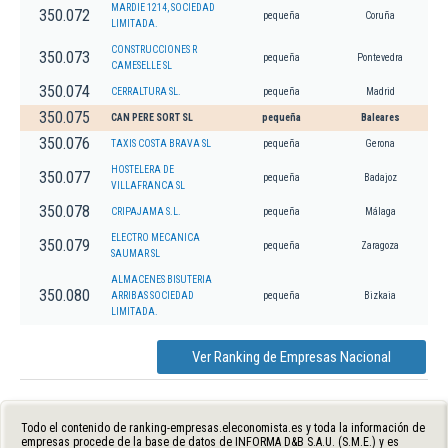
MARDIE 1214, SOCIEDAD
350.072
pequeña
Coruña
LIMITADA.
CONSTRUCCIONES R
350.073
pequeña
Pontevedra
CAMESELLE SL
350.074
CERRALTURA SL.
pequeña
Madrid
350.075
CAN PERE SORT SL
pequeña
Baleares
350.076
TAXIS COSTA BRAVA SL
pequeña
Gerona
HOSTELERA DE
350.077
pequeña
Badajoz
VILLAFRANCA SL
350.078
CRIPAJAMA S.L.
pequeña
Málaga
ELECTRO MECANICA
350.079
pequeña
Zaragoza
SAUMAR SL
ALMACENES BISUTERIA
350.080
ARRIBAS SOCIEDAD
pequeña
Bizkaia
LIMITADA.
Ver Ranking de Empresas Nacional
Todo el contenido de ranking-empresas.eleconomista.es y toda la información de
empresas procede de la base de datos de INFORMA D&B S.A.U. (S.M.E.) y es