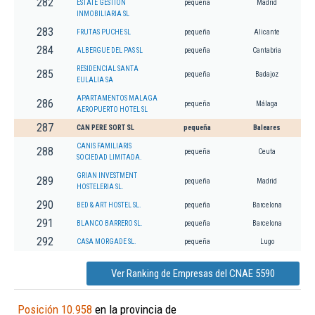
282
ESTATE GESTION
pequeña
Madrid
INMOBILIARIA SL
283
FRUTAS PUCHE SL
pequeña
Alicante
284
ALBERGUE DEL PAS SL
pequeña
Cantabria
RESIDENCIAL SANTA
285
pequeña
Badajoz
EULALIA SA
APARTAMENTOS MALAGA
286
pequeña
Málaga
AEROPUERTO HOTEL SL
287
CAN PERE SORT SL
pequeña
Baleares
CANIS FAMILIARIS
288
pequeña
Ceuta
SOCIEDAD LIMITADA.
GRIAN INVESTMENT
289
pequeña
Madrid
HOSTELERIA SL.
290
BED & ART HOSTEL SL.
pequeña
Barcelona
291
BLANCO BARRERO SL.
pequeña
Barcelona
292
CASA MORGADE SL.
pequeña
Lugo
Ver Ranking de Empresas del CNAE 5590
Posición 10.958
en la provincia de