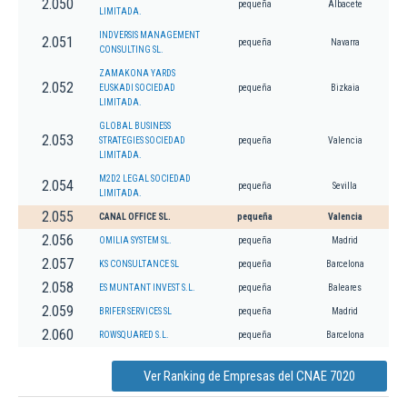
2.050
pequeña
Albacete
LIMITADA.
INDVERSIS MANAGEMENT
2.051
pequeña
Navarra
CONSULTING SL.
ZAMAKONA YARDS
2.052
EUSKADI SOCIEDAD
pequeña
Bizkaia
LIMITADA.
GLOBAL BUSINESS
2.053
STRATEGIES SOCIEDAD
pequeña
Valencia
LIMITADA.
M2D2 LEGAL SOCIEDAD
2.054
pequeña
Sevilla
LIMITADA.
2.055
CANAL OFFICE SL.
pequeña
Valencia
2.056
OMILIA SYSTEM SL.
pequeña
Madrid
2.057
KS CONSULTANCE SL
pequeña
Barcelona
2.058
ES MUNTANT INVEST S.L.
pequeña
Baleares
2.059
BRIFER SERVICES SL
pequeña
Madrid
2.060
ROWSQUARED S.L.
pequeña
Barcelona
Ver Ranking de Empresas del CNAE 7020