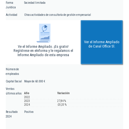
Forma
Sociedad limitada
Jurídica
Actividad
Otras actividades de consultoría de gestión empresarial
Ver el Informe Ampliado
de Canal Office Sl.
Ve el Informe Ampliado. ¡Es gratis!
Regístrese en eInforma y le regalamos el
Informe Ampliado de esta empresa
Número de
empleados
Capital Social
Mayor de 60.000 €
Ventas
Año
Variación
últimos años
2022
2023
27,84 %
2024
-20,33 %
Resultado
Positivo
2024