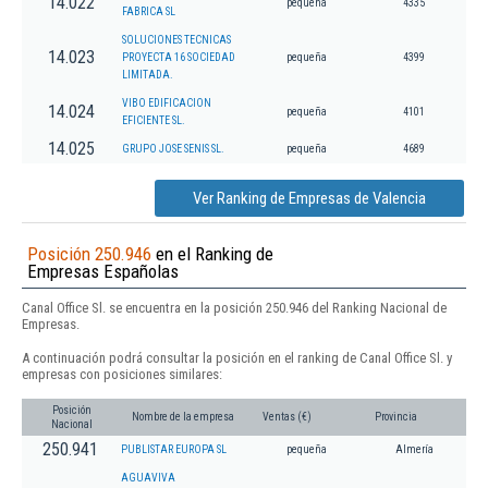
14.022
pequeña
4335
FABRICA SL
SOLUCIONES TECNICAS
14.023
PROYECTA 16 SOCIEDAD
pequeña
4399
LIMITADA.
VIBO EDIFICACION
14.024
pequeña
4101
EFICIENTE SL.
14.025
GRUPO JOSE SENIS SL.
pequeña
4689
Ver Ranking de Empresas de Valencia
Posición 250.946
en el Ranking de
Empresas Españolas
Canal Office Sl. se encuentra en la posición 250.946 del Ranking Nacional de
Empresas.
A continuación podrá consultar la posición en el ranking de Canal Office Sl. y
empresas con posiciones similares:
Posición
Nombre de la empresa
Ventas (€)
Provincia
Nacional
250.941
PUBLISTAR EUROPA SL
pequeña
Almería
AGUAVIVA