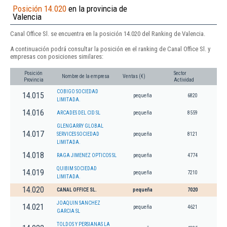
Posición 14.020
en la provincia de
Valencia
Canal Office Sl. se encuentra en la posición 14.020 del Ranking de Valencia.
A continuación podrá consultar la posición en el ranking de Canal Office Sl. y
empresas con posiciones similares:
Posición
Sector
Nombre de la empresa
Ventas (€)
Provincia
Actividad
COBIGO SOCIEDAD
14.015
pequeña
6820
LIMITADA.
14.016
ARCADES DEL CID SL
pequeña
8559
GLENGARRY GLOBAL
14.017
SERVICES SOCIEDAD
pequeña
8121
LIMITADA.
14.018
RAGA JIMENEZ OPTICOS SL
pequeña
4774
QUIBIM SOCIEDAD
14.019
pequeña
7210
LIMITADA.
14.020
CANAL OFFICE SL.
pequeña
7020
JOAQUIN SANCHEZ
14.021
pequeña
4621
GARCIA SL
TOLDOS Y PERSIANAS LA