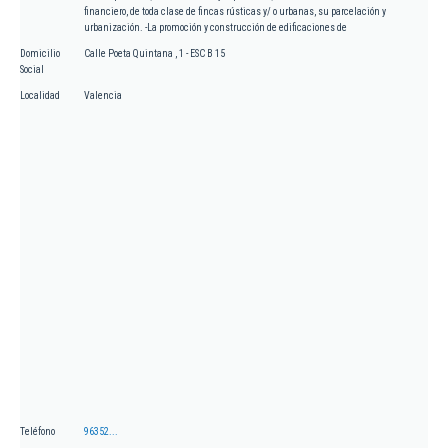
financiero, de toda clase de fincas rústicas y/ o urbanas, su parcelación y
urbanización. -La promoción y construcción de edificaciones de
Domicilio
Calle Poeta Quintana , 1 - ESC B 15
Social
Localidad
Valencia
Teléfono
96352...