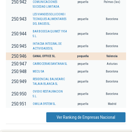
250.942
COMUNICACIONES
pequeña
Palmas (las)
SOCIEDAD LIMITADA.
LES VIANDES SOLUCIONS I
250.943
TECNIQUES ALIMENTARIES
pequeña
Barcelona
DEL BAGES SL.
BAR BODEGA QUIMET 1954
250.944
pequeña
Barcelona
S.L.
INTACSA INTEGRAL DE
250.945
pequeña
Barcelona
ACTIVIDADES SL
250.946
CANAL OFFICE SL.
pequeña
Valencia
250.947
CARROCERIAS SANTANA SL
pequeña
Asturias
250.948
MECU SA
pequeña
Barcelona
RESIDENCIAL BALNEARIC
250.949
pequeña
Barcelona
TALAIA BLANCA SL
OVIDIO RESTAURACION
250.950
pequeña
Barcelona
S.L.
250.951
OMILIA SYSTEM SL.
pequeña
Madrid
Ver Ranking de Empresas Nacional