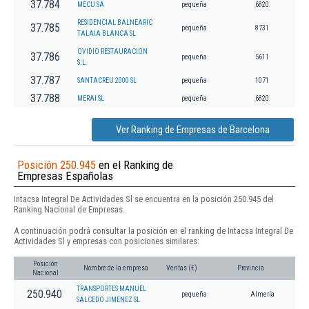
37.784
MECU SA
pequeña
6820
RESIDENCIAL BALNEARIC
37.785
pequeña
8731
TALAIA BLANCA SL
OVIDIO RESTAURACION
37.786
pequeña
5611
S.L.
37.787
SANTACREU 2000 SL
pequeña
1071
37.788
MERAI SL
pequeña
6820
Ver Ranking de Empresas de Barcelona
Posición 250.945
en el Ranking de
Empresas Españolas
Intacsa Integral De Actividades Sl se encuentra en la posición 250.945 del
Ranking Nacional de Empresas.
A continuación podrá consultar la posición en el ranking de Intacsa Integral De
Actividades Sl y empresas con posiciones similares:
Posición
Nombre de la empresa
Ventas (€)
Provincia
Nacional
TRANSPORTES MANUEL
250.940
pequeña
Almería
SALCEDO JIMENEZ SL