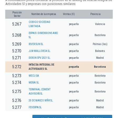
Actividades Sl y empresas con posiciones similares:
Posición
Nombre de la empresa
Ventas (€)
Provincia
Sector
COBIGO SOCIEDAD
5.267
pequeña
Valencia
LIMITADA.
ESPAIS I DIMENSIONS AM2
5.268
pequeña
Barcelona
SL
5.269
RIVER SUN SL
pequeña
Palmas (las)
5.270
JLM MALLORCA SL.
pequeña
Baleares
5.271
DERON SPV 2021 SL.
pequeña
Madrid
INTACSA INTEGRAL DE
5.272
pequeña
Barcelona
ACTIVIDADES SL
5.273
MECU SA
pequeña
Barcelona
5.274
MERAI SL
pequeña
Barcelona
TERMINAL CEMENT
5.275
pequeña
Barcelona
ADVISORS SL
5.276
20 DE MARZO MÑR SL.
pequeña
Madrid
5.277
FEVERPA SL
pequeña
Madrid