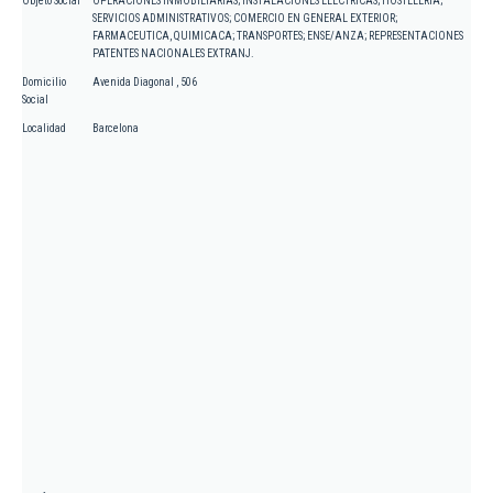
Objeto Social
OPERACIONES INMOBILIARIAS; INSTALACIONES ELECTRICAS; HOSTELERIA;
SERVICIOS ADMINISTRATIVOS; COMERCIO EN GENERAL EXTERIOR;
FARMACEUTICA, QUIMICACA; TRANSPORTES; ENSE/ANZA; REPRESENTACIONES
PATENTES NACIONALES EXTRANJ.
Domicilio
Avenida Diagonal , 506
Social
Localidad
Barcelona