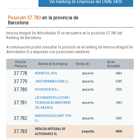
Ver Ranking de Empresas del CNAE 6820
Posición 37.783
en la provincia de
Barcelona
Intacsa Integral De Actividades Sl se encuentra en la posición 37.783 del
Ranking de Barcelona.
A continuación podrá consultar la posición en el ranking de Intacsa Integral De
Actividades Sl y empresas con posiciones similares:
Posición
Sector
Nombre de la empresa
Ventas (€)
Provincia
Actividad
37.778
MEKATOOL 69 SL.
pequeña
4684
37.779
JADE ESPARRAGUERA S.L.
pequeña
2599
37.780
KIDOKIDS BCN S.L.
pequeña
7330
LES VIANDES SOLUCIONS I
37.781
TECNIQUES ALIMENTARIES
pequeña
1085
DEL BAGES SL.
BAR BODEGA QUIMET 1954
37.782
pequeña
5630
S.L.
INTACSA INTEGRAL DE
37.783
pequeña
6820
ACTIVIDADES SL