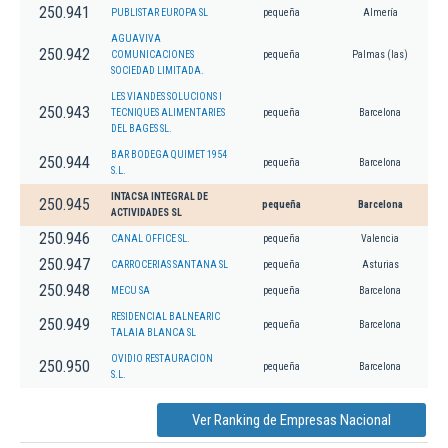
250.941
PUBLISTAR EUROPA SL
pequeña
Almería
AGUAVIVA
250.942
COMUNICACIONES
pequeña
Palmas (las)
SOCIEDAD LIMITADA.
LES VIANDES SOLUCIONS I
250.943
TECNIQUES ALIMENTARIES
pequeña
Barcelona
DEL BAGES SL.
BAR BODEGA QUIMET 1954
250.944
pequeña
Barcelona
S.L.
INTACSA INTEGRAL DE
250.945
pequeña
Barcelona
ACTIVIDADES SL
250.946
CANAL OFFICE SL.
pequeña
Valencia
250.947
CARROCERIAS SANTANA SL
pequeña
Asturias
250.948
MECU SA
pequeña
Barcelona
RESIDENCIAL BALNEARIC
250.949
pequeña
Barcelona
TALAIA BLANCA SL
OVIDIO RESTAURACION
250.950
pequeña
Barcelona
S.L.
Ver Ranking de Empresas Nacional