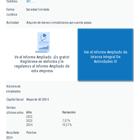
Teléfono
691.....
Forma
Sociedad limitada
Jurídica
Actividad
Alquiler de bienes inmobiliarios por cuenta propia
Ver el Informe Ampliado de
Intacsa Integral De
Ve el Informe Ampliado. ¡Es gratis!
Regístrese en eInforma y le
Actividades Sl
regalamos el Informe Ampliado de
esta empresa
Número de
empleados
Capital Social
Mayor de 60.000 €
Ventas
Año
Variación
últimos años
2022
2023
7,57 %
2024
10,27 %
Resultado
Positivo
2024